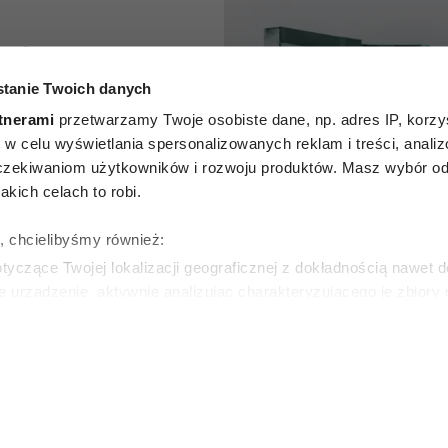
ikają go
tanie Twoich danych
. Ten
tnerami
przetwarzamy Twoje osobiste dane, np. adres IP, korzys
rodukt z
ie, w celu wyświetlania spersonalizowanych reklam i treści, anali
zekiwaniom użytkowników i rozwoju produktów. Masz wybór odn
tycznie
kich celach to robi.
yzyko
ę, chcielibyśmy również:
yczące Twojej lokalizacji geograficznej z dokładnością nawet d
rów
e urządzenie, aktywnie analizując charakteryzującego je zbiory
wirtualny odcisk palca)
ie tego, jak Twoje osobiste dane są przetwarzane oraz ustaw w
SKA
zegółów
. W Deklaracji plików cookie możesz zmienić lub wycof
ie do spersonalizowania treści i reklam, aby oferować funkcje 