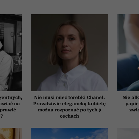
gentnych,
Nie musi mieć torebki Chanel.
Nie alk
awiać na
Prawdziwie elegancką kobietę
papie
oprawić
można rozpoznać po tych 9
zwi
ę?
cechach