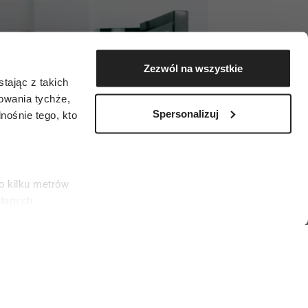
Zezwól na wszystkie
tając z takich
zowania tychże,
Spersonalizuj
ośnie tego, kto
o kilku metrów
 danych
łasne
ać swoją zgodę w
społecznościowe