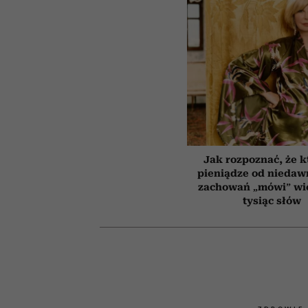
Jak rozpoznać, że k
pieniądze od niedaw
zachowań „mówi” wię
tysiąc słów