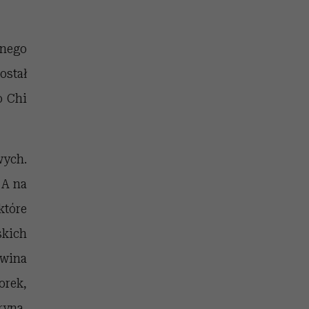
nego
stał
o Chi
wych.
 A na
które
skich
owina
orek,
ryna,