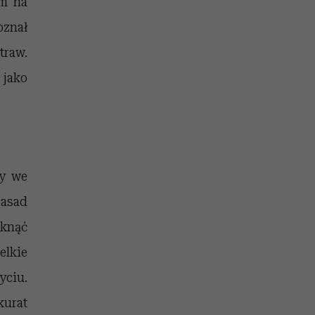
em na
oznał
traw.
jako
ny we
asad
knąć
elkie
yciu.
kurat