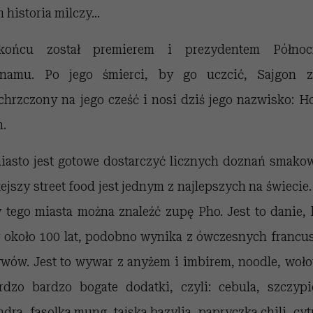
 historia milczy...
ońcu został premierem i prezydentem Północ
tnamu. Po jego śmierci, by go uczcić, Sajgon zo
chrzczony na jego cześć i nosi dziś jego nazwisko: H
.
iasto jest gotowe dostarczyć licznych doznań smako
ejszy street food jest jednym z najlepszych na świecie.
y tego miasta można znaleźć zupę Pho. Jest to danie, 
y około 100 lat, podobno wynika z ówczesnych francu
wów. Jest to wywar z anyżem i imbirem, noodle, woł
rdzo bardzo bogate dodatki, czyli: cebula, szczypi
ndra, fasolka mung, tajska bazylia, papryczka chili, cyt