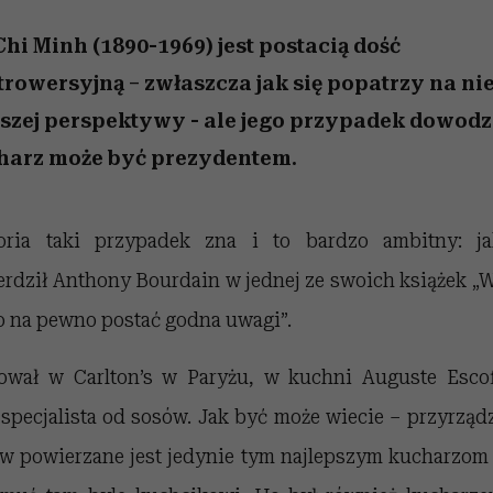
edź
 5,
przekraczają swoje granice
Wiemy, gdzie go kupić
Miller s. 5, odc. 6]
sezon jesień–zima 2
zaskakujący fawo
w seksie?
hi Minh (1890-1969) jest postacią dość
trowersyjną – zwłaszcza jak się popatrzy na ni
aszej perspektywy - ale jego przypadek dowodzi
harz może być prezydentem.
oria taki przypadek zna i to bardzo ambitny: j
erdził Anthony Bourdain w jednej ze swoich książek „
o na pewno postać godna uwagi”.
ował w Carlton’s w Paryżu, w kuchni Auguste Escof
 specjalista od sosów. Jak być może wiecie – przyrząd
w powierzane jest jedynie tym najlepszym kucharzom 