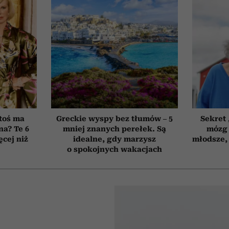
toś ma
Greckie wyspy bez tłumów – 5
Sekret
na? Te 6
mniej znanych perełek. Są
mózg 
cej niż
idealne, gdy marzysz
młodsze, 
o spokojnych wakacjach