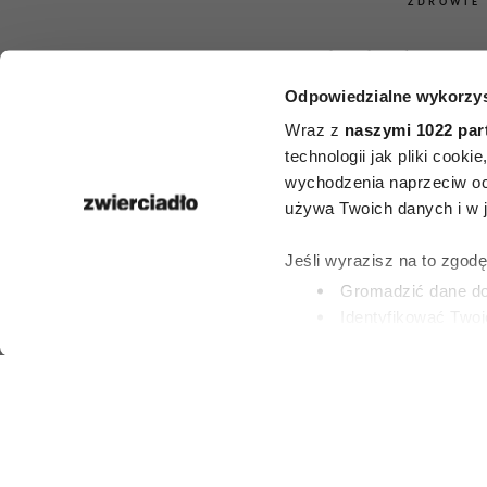
ZDROWIE
Onkolodzy un
Odpowiedzialne wykorzys
jak ognia
Wraz z
naszymi 1022 par
popularny p
technologii jak pliki cook
wychodzenia naprzeciw oc
lodówki dras
używa Twoich danych i w ja
zwiększa r
Jeśli wyrazisz na to zgod
Gromadzić dane dot
nowotwo
Identyfikować Twoj
(fingerprinting, czyli 
Dowiedz się więcej odnośn
PATRYCJA KLIKOW
preferencje w
sekcji szc
13 LIPCA 2026
dowolnej chwili.
Wykorzystujemy pliki cook