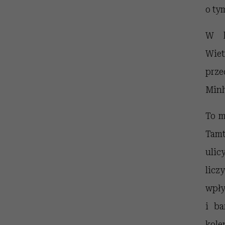
o tym
W k
Wie
prze
Minh
To m
Tamt
ulic
licz
wpły
i ba
kole