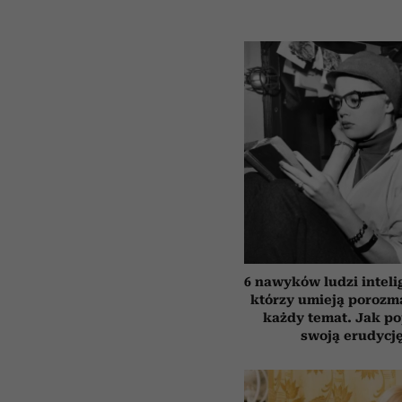
6 nawyków ludzi inteli
którzy umieją porozm
każdy temat. Jak p
swoją erudycj