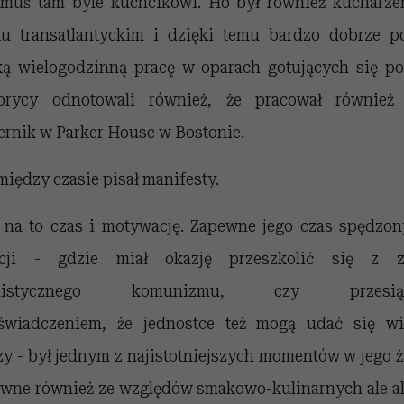
emuś tam byle kuchcikowi. Ho był również kucharz
ku transatlantyckim i dzięki temu bardzo dobrze p
ką wielogodzinną pracę w oparach gotujących się po
torycy odnotowali również, że pracował również 
ernik w Parker House w Bostonie.
między czasie pisał manifesty.
 na to czas i motywację. Zapewne jego czas spędzo
ncji - gdzie miał okazję przeszkolić się z z
alistycznego komunizmu, czy przesią
świadczeniem, że jednostce też mogą udać się wi
zy - był jednym z najistotniejszych momentów w jego ż
wne również ze względów smakowo-kulinarnych ale a