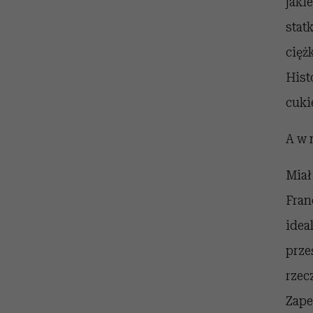
jaki
stat
cięż
His
cuki
A w 
Miał
Fra
ide
prze
rzec
Zape