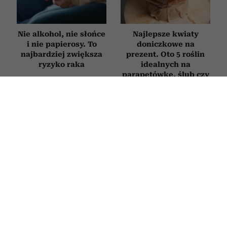
Nie alkohol, nie słońce
Najlepsze kwiaty
i nie papierosy. To
doniczkowe na
najbardziej zwiększa
prezent. Oto 5 roślin
ryzyko raka
idealnych na
parapetówkę, ślub czy
urodziny
STYL ŻYCIA
Ten efekt uboczny niepokoi osoby
stosujące m.in. Ozempic. Wyniki
nowego badania zainteresują
zwłaszcza kobiety