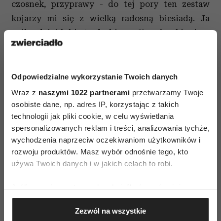
czosnek, przyprawy - do tej pory ten zestaw
kojarzy mi się z wielką radosną biesiadą. Ja
najbardziej lubię tę drobiową. Kawałeczki mięsa
zatopione w klarownym wywarze.
Składniki
Odpowiedzialne wykorzystanie Twoich danych
Różne rodzaje mięsa: udziec indyka, pierś
Wraz z
naszymi 1022 partnerami
przetwarzamy Twoje
indyka, pierś i nóżki perliczki, kawałek
osobiste dane, np. adres IP, korzystając z takich
łopatki cielęcej, kura to co lubicie i kupicie,
technologii jak pliki cookie, w celu wyświetlania
ale zawsze minimum 3 rodzaje mięsa
w
spersonalizowanych reklam i treści, analizowania tychże,
wychodzenia naprzeciw oczekiwaniom użytkowników i
sumie ok 2 kg mięsa
rozwoju produktów. Masz wybór odnośnie tego, kto
Włoszczyzna
jeden gotowy pęczek, z
używa Twoich danych i w jakich celach to robi.
selerem, porem, marchewką, pietruszką i
koniecznie kawałkiem włoskiej kapusty
Jeśli wyrazisz na to zgodę, chcielibyśmy również:
Przyprawy: ziele angielskie (2-3 ziarenka),
Gromadzić dane dotyczące Twojej lokalizacji
Zezwól na wszystkie
grubo mielony pieprz i sól do smaku, 2-3
geograficznej z dokładnością nawet do kilku metrów