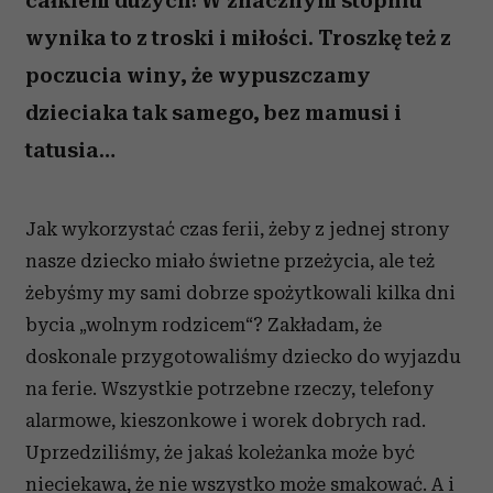
całkiem dużych! W znacznym stopniu
wynika to z troski i miłości. Troszkę też z
poczucia winy, że wypuszczamy
dzieciaka tak samego, bez mamusi i
tatusia…
Jak wykorzystać czas ferii, żeby z jednej strony
nasze dziecko miało świetne przeżycia, ale też
żebyśmy my sami dobrze spożytkowali kilka dni
bycia „wolnym rodzicem“? Zakładam, że
doskonale przygotowaliśmy dziecko do wyjazdu
na ferie. Wszystkie potrzebne rzeczy, telefony
alarmowe, kieszonkowe i worek dobrych rad.
Uprzedziliśmy, że jakaś koleżanka może być
nieciekawa, że nie wszystko może smakować. A i