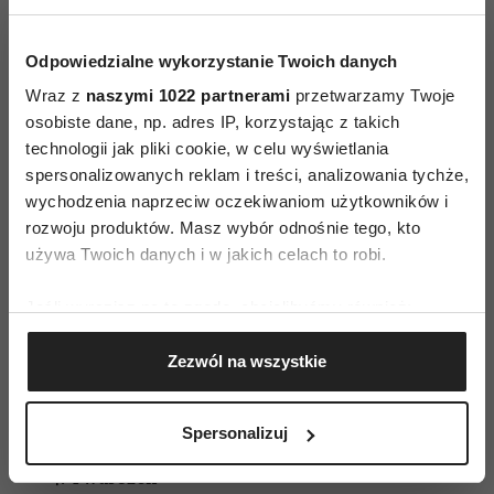
przyjemności, rzeczy za którymi tęskni. Jeżeli
zafundujemy sobie kilka takich dni
Odpowiedzialne wykorzystanie Twoich danych
przyjemności, to w fantastyczny sposób
Wraz z
naszymi 1022 partnerami
przetwarzamy Twoje
zatęsknimy za dziećmi. Będziemy na nich czekać,
osobiste dane, np. adres IP, korzystając z takich
wypoczęci, w doskonałym nastroju
technologii jak pliki cookie, w celu wyświetlania
przygotujemy się na ich powrót. A potem z dobrą
spersonalizowanych reklam i treści, analizowania tychże,
wychodzenia naprzeciw oczekiwaniom użytkowników i
energią wrócimy do stałego rytmu.
A więc: dwa
rozwoju produktów. Masz wybór odnośnie tego, kto
tory przygotowań. Plecak dziecka na zimowe
używa Twoich danych i w jakich celach to robi.
ferie i coś specjalnie dla nas. Może pełne
przyjemności śniadanie we dwoje?
Śniadanie
Jeśli wyrazisz na to zgodę, chcielibyśmy również:
w łóżku
Składniki:
Gromadzić dane dotyczące Twojej lokalizacji
Zezwól na wszystkie
geograficznej z dokładnością nawet do kilku metrów
Jajka – 2 sztuki
Identyfikować Twoje urządzenie, aktywnie
Masło – dwie łyżeczki
analizując charakteryzującego je zbiory danych
Spersonalizuj
(fingerprinting, czyli wirtualny odcisk palca)
Wędlina –po kilka plasterków na osobę
Dowiedz się więcej odnośnie tego, jak Twoje osobiste
Twarożek