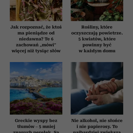
Jak rozpoznać, że ktoś
Rośliny, które
ma pieniądze od
oczyszczają powietrze.
niedawna? Te 6
5 kwiatów, które
zachowań „mówi”
powinny być
więcej niż tysiąc słów
w każdym domu
Greckie wyspy bez
Nie alkohol, nie słońce
tłumów – 5 mniej
i nie papierosy. To
znanych perełek. Są
najbardziej zwiększa