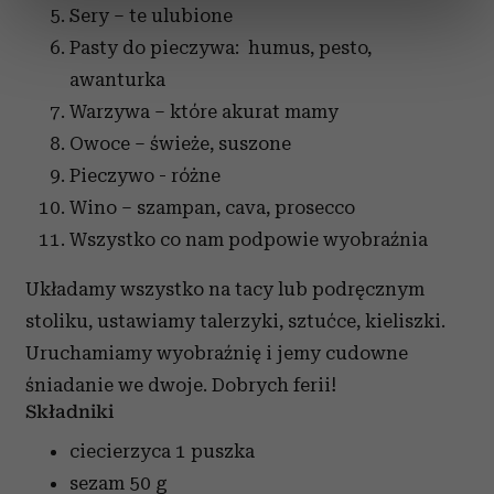
dane są przetwarzane oraz ustaw własne preferencje w
Sery – te ulubione
sekcji szczegółów
. W Deklaracji plików cookie możesz
Pasty do pieczywa: humus, pesto,
zmienić lub wycofać swoją zgodę w dowolnej chwili.
awanturka
Warzywa – które akurat mamy
Wykorzystujemy pliki cookie do spersonalizowania treści
i reklam, aby oferować funkcje społecznościowe i
Owoce – świeże, suszone
analizować ruch w naszej witrynie. Informacje o tym, jak
Pieczywo - różne
korzystasz z naszej witryny, udostępniamy partnerom
Wino – szampan, cava, prosecco
społecznościowym, reklamowym i analitycznym.
Wszystko co nam podpowie wyobraźnia
Partnerzy mogą połączyć te informacje z innymi danymi
otrzymanymi od Ciebie lub uzyskanymi podczas
Układamy wszystko na tacy lub podręcznym
korzystania z ich usług.
stoliku, ustawiamy talerzyki, sztućce, kieliszki.
Uruchamiamy wyobraźnię i jemy cudowne
śniadanie we dwoje. Dobrych ferii!
Składniki
ciecierzyca
1 puszka
sezam
50 g