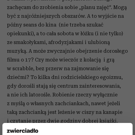
zachęcam do zrobienia sobie „planu zajęć“. Mogą
być z najróżniejszych obszarów. A to wyjście na
późny seans do kina (nie trzeba szukać
opiekunki), a to cała sobota w łóżku (i nie tylko)
ze smakołykami, afrodyzjakami i ulubioną
muzyką. A może zwyczajnie obejrzenie dorosłego
filmu o 17? Czy może wieczór z kolacją i grą
w scrabble, bez przerw na zajmowanie się
dziećmi? To kilka dni rodzicielskiego egoizmu,
gdy dorośli stają się centrum zainteresowania,
a nie ich latorośle. Robienie rzeczy wyłącznie
z myślą o własnych zachciankach, nawet jeżeli
taką zachcianką jest leżenie w ciszy na kanapie
i czytanie przez dwie godziny dobrej książki.
Każdy z nas ma takie odkładane na kiedyś