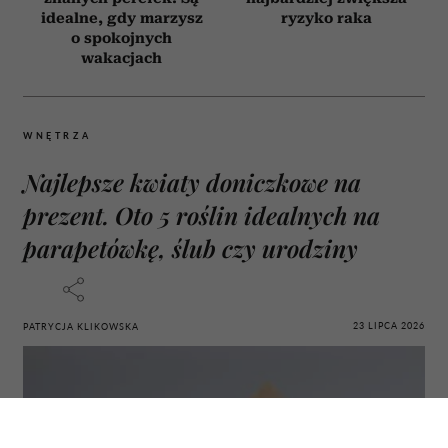
idealne, gdy marzysz
ryzyko raka
o spokojnych
wakacjach
WNĘTRZA
Najlepsze kwiaty doniczkowe na
prezent. Oto 5 roślin idealnych na
parapetówkę, ślub czy urodziny
23 LIPCA 2026
PATRYCJA KLIKOWSKA