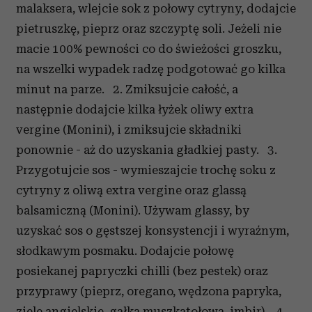
malaksera, wlejcie sok z połowy cytryny, dodajcie
pietruszkę, pieprz oraz szczyptę soli. Jeżeli nie
macie 100% pewności co do świeżości groszku,
na wszelki wypadek radzę podgotować go kilka
minut na parze. 2. Zmiksujcie całość, a
następnie dodajcie kilka łyżek oliwy extra
vergine (Monini), i zmiksujcie składniki
ponownie - aż do uzyskania gładkiej pasty. 3.
Przygotujcie sos - wymieszajcie trochę soku z
cytryny z oliwą extra vergine oraz glassą
balsamiczną (Monini). Używam glassy, by
uzyskać sos o gęstszej konsystencji i wyraźnym,
słodkawym posmaku. Dodajcie połowę
posiekanej papryczki chilli (bez pestek) oraz
przyprawy (pieprz, oregano, wędzona papryka,
ziele angielskie, gałka muszkatołowa, imbir). 4.