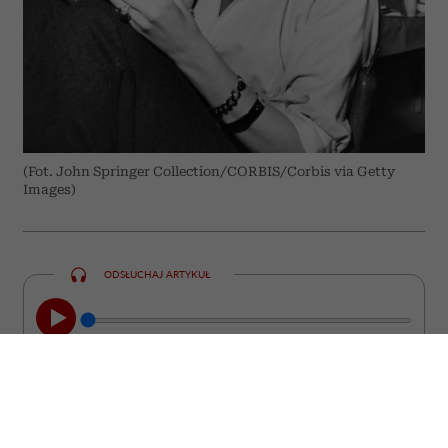
(Fot. John Springer Collection/CORBIS/Corbis via Getty
Images)
ODSŁUCHAJ ARTYKUŁ
00:00
05:33