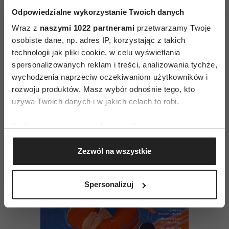
Odpowiedzialne wykorzystanie Twoich danych
Wraz z
naszymi 1022 partnerami
przetwarzamy Twoje
osobiste dane, np. adres IP, korzystając z takich
technologii jak pliki cookie, w celu wyświetlania
spersonalizowanych reklam i treści, analizowania tychże,
AUTOPROMOCJA
wychodzenia naprzeciw oczekiwaniom użytkowników i
rozwoju produktów. Masz wybór odnośnie tego, kto
używa Twoich danych i w jakich celach to robi.
Jeśli wyrazisz na to zgodę, chcielibyśmy również:
Gromadzić dane dotyczące Twojej lokalizacji
Zezwól na wszystkie
geograficznej z dokładnością nawet do kilku metrów
Identyfikować Twoje urządzenie, aktywnie
analizując charakteryzującego je zbiory danych
Spersonalizuj
(fingerprinting, czyli wirtualny odcisk palca)
Dowiedz się więcej odnośnie tego, jak Twoje osobiste
dane są przetwarzane oraz ustaw własne preferencje w
sekcji szczegółów
. W Deklaracji plików cookie możesz