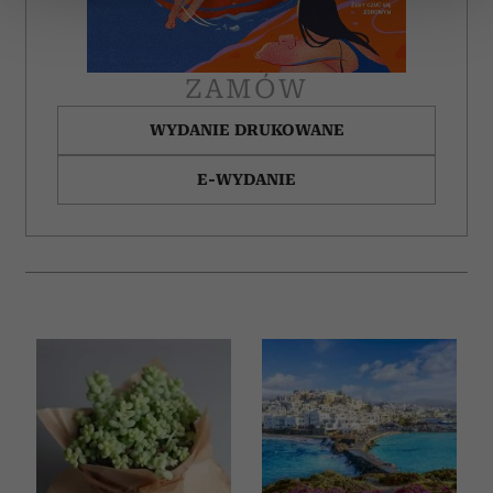
zmienić lub wycofać swoją zgodę w dowolnej chwili.
Wykorzystujemy pliki cookie do spersonalizowania treści
ZAMÓW
i reklam, aby oferować funkcje społecznościowe i
analizować ruch w naszej witrynie. Informacje o tym, jak
WYDANIE DRUKOWANE
korzystasz z naszej witryny, udostępniamy partnerom
E-WYDANIE
społecznościowym, reklamowym i analitycznym.
Partnerzy mogą połączyć te informacje z innymi danymi
otrzymanymi od Ciebie lub uzyskanymi podczas
korzystania z ich usług.