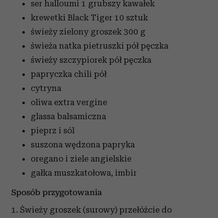
ser halloumi
1 grubszy kawałek
krewetki Black Tiger
10 sztuk
świeży zielony groszek
300 g
świeża natka pietruszki
pół pęczka
świeży szczypiorek
pół pęczka
papryczka chili
pół
cytryna
oliwa extra vergine
glassa balsamiczna
pieprz i sól
suszona wędzona papryka
oregano i ziele angielskie
gałka muszkatołowa, imbir
Sposób przygotowania
1. Świeży groszek (surowy) przełóżcie do