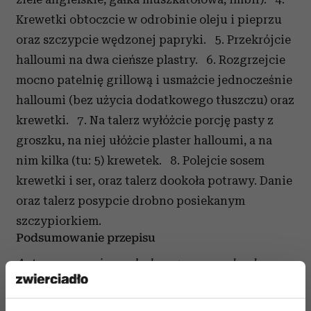
Krewetki obtoczcie w odrobinie oleju i pieprzu
oraz szczypcie wędzonej papryki. 5. Przekrójcie
halloumi na dwa cieńsze plastry. 6. Rozgrzejcie
mocno patelnię grillową i usmażcie jednocześnie
halloumi (bez użycia dodatkowego tłuszczu) oraz
krewetki. 7. Na talerz wyłóżcie porcję pasty z
groszku, na niej ułóżcie plaster halloumi, a na
nim kilka (tu: 5) krewetek. 8. Polejcie sosem
krewetki i ser, oraz talerz dookoła potrawy. Danie
oraz talerz posypcie drobno posiekanym
szczypiorkiem.
Podsumowanie przepisu
Autorem przepisu nadesłanego na nasz konkurs
"Przez żołądek do serca" jest Szymon Kubicki.