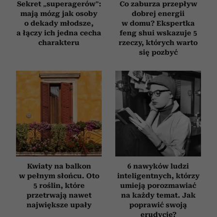
Sekret „superagerów”:
Co zaburza przepływ
mają mózg jak osoby
dobrej energii
o dekady młodsze,
w domu? Ekspertka
a łączy ich jedna cecha
feng shui wskazuje 5
charakteru
rzeczy, których warto
się pozbyć
Kwiaty na balkon
6 nawyków ludzi
w pełnym słońcu. Oto
inteligentnych, którzy
5 roślin, które
umieją porozmawiać
przetrwają nawet
na każdy temat. Jak
największe upały
poprawić swoją
erudycję?