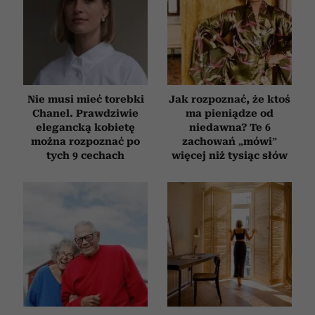
Partnerzy mogą połączyć te informacje z innymi danymi
otrzymanymi od Ciebie lub uzyskanymi podczas
korzystania z ich usług.
Nie musi mieć torebki
Jak rozpoznać, że ktoś
Chanel. Prawdziwie
ma pieniądze od
elegancką kobietę
niedawna? Te 6
można rozpoznać po
zachowań „mówi”
tych 9 cechach
więcej niż tysiąc słów