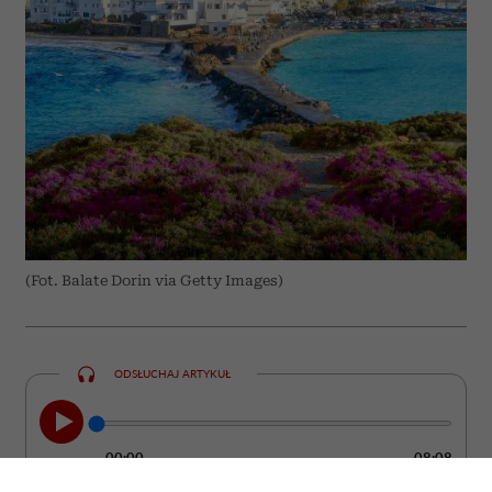
(Fot. Balate Dorin via Getty Images)
ODSŁUCHAJ ARTYKUŁ
00:00
08:08