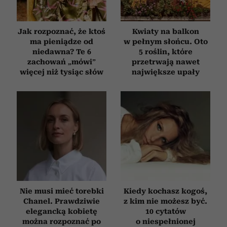
korzystania z ich usług.
Jak rozpoznać, że ktoś
Kwiaty na balkon
ma pieniądze od
w pełnym słońcu. Oto
niedawna? Te 6
5 roślin, które
zachowań „mówi”
przetrwają nawet
więcej niż tysiąc słów
największe upały
Nie musi mieć torebki
Kiedy kochasz kogoś,
Chanel. Prawdziwie
z kim nie możesz być.
elegancką kobietę
10 cytatów
można rozpoznać po
o niespełnionej