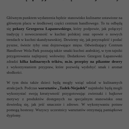
Głównym punktem wydarzenia będzie stanowisko kulinarne ustawione na
głównym placu w środkowej części centrum handlowego. To tu odbędą
się
pokazy Grzegorza Łapanowskiego
, który podpowie, jak połączyć
tradycję i nowoczesność w kuchni polskiej oraz opowie o nowych
trendach w kuchni skandynawskiej. Dowiemy się, jak przyrządzić i podać
pyszne, świeże ryby oraz dojrzewające mięsa. Odwiedzający Centrum
Handlowe Wola Park poznają także smaki kuchni arabskiej, w tym tajniki
przygotowania najlepszej wołowiny. Dodatkowo Grzegorz Łapanowski
zdradzi
kilka kulinarnych trików, m.in. przepisy na pikantne desery
z wykorzystaniem przypraw, które pozwolą wydobyć smak i aromat
słodkości.
W tym dniu także dzieci będą mogły wziąć udział w kulinarnych
atrakcjach. Podczas
warsztatów „Tadek-Niejadek”
najmłodsi będą mogli
wykorzystać swoją kreatywność przygotowując zwierzaki i bajkowe
motywy z produktów dostępnych na specjalnym stanowisku oraz
dowiedzą się, jak jeść smacznie i zdrowo. W wykonywaniu potraw
pomogą hostessy. Wszyscy uczestnicy warsztatów otrzymają pamiątkowe
dyplomy.