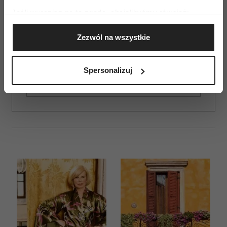
Jeśli wyrazisz na to zgodę, chcielibyśmy również:
Gromadzić dane dotyczące Twojej lokalizacji
Zezwól na wszystkie
geograficznej z dokładnością nawet do kilku metrów
ZAMÓW
Identyfikować Twoje urządzenie, aktywnie
WYDANIE DRUKOWANE
analizując charakteryzującego je zbiory danych
Spersonalizuj
(fingerprinting, czyli wirtualny odcisk palca)
E-WYDANIE
Dowiedz się więcej odnośnie tego, jak Twoje osobiste
dane są przetwarzane oraz ustaw własne preferencje w
sekcji szczegółów
. W Deklaracji plików cookie możesz
zmienić lub wycofać swoją zgodę w dowolnej chwili.
Wykorzystujemy pliki cookie do spersonalizowania treści
i reklam, aby oferować funkcje społecznościowe i
analizować ruch w naszej witrynie. Informacje o tym, jak
korzystasz z naszej witryny, udostępniamy partnerom
społecznościowym, reklamowym i analitycznym.
Partnerzy mogą połączyć te informacje z innymi danymi
otrzymanymi od Ciebie lub uzyskanymi podczas