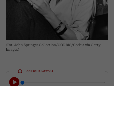
(Fot. John Springer Collection/CORBIS/Corbis via Getty
Images)
ODSŁUCHAJ ARTYKUŁ
00:00
05:33