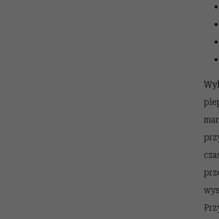
Wyk
pie
mar
prz
cza
prz
wys
Prz