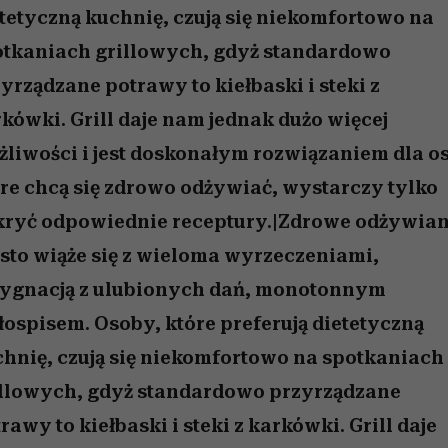
nice
edź
 5,
Wiemy, gdzie go kupić
zaskakujący faworyt
Miller s. 5, odc. 6]
sezon jesień–zima 2
tetyczną kuchnię, czują się niekomfortowo na
otkaniach grillowych, gdyż standardowo
yrządzane potrawy to kiełbaski i steki z
kówki. Grill daje nam jednak dużo więcej
liwości i jest doskonałym rozwiązaniem dla o
re chcą się zdrowo odżywiać, wystarczy tylko
kryć odpowiednie receptury.|Zdrowe odżywian
sto wiąże się z wieloma wyrzeczeniami,
zygnacją z ulubionych dań, monotonnym
łospisem. Osoby, które preferują dietetyczną
hnię, czują się niekomfortowo na spotkaniach
illowych, gdyż standardowo przyrządzane
rawy to kiełbaski i steki z karkówki. Grill daje