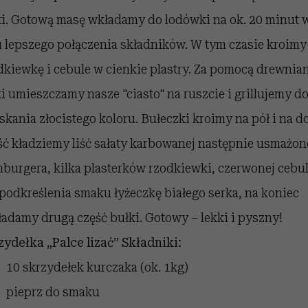
ki. Gotową masę wkładamy do lodówki na ok. 20 minut 
u lepszego połączenia składników. W tym czasie kroimy
dkiewkę i cebule w cienkie plastry. Za pomocą drewnia
ki umieszczamy nasze "ciasto" na ruszcie i grillujemy d
skania złocistego koloru. Bułeczki kroimy na pół i na d
ść kładziemy liść sałaty karbowanej następnie usmażo
hburgera, kilka plasterków rzodkiewki, czerwonej cebul
 podkreślenia smaku łyżeczkę białego serka, na koniec
ładamy drugą część bułki. Gotowy – lekki i pyszny!
zydełka „Palce lizać”
Składniki:
10 skrzydełek kurczaka (ok. 1kg)
pieprz do smaku