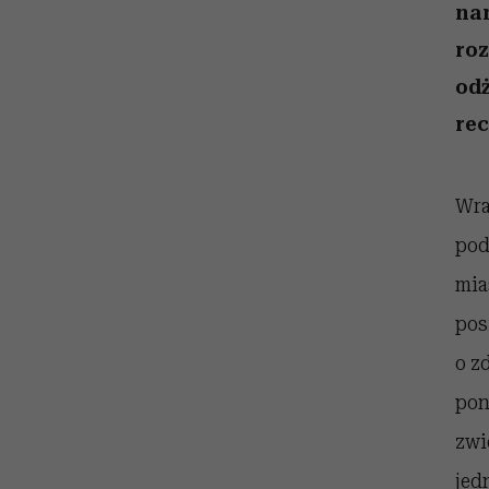
nam
roz
od
rec
Wra
pod
mia
pos
o z
pon
zwi
jed