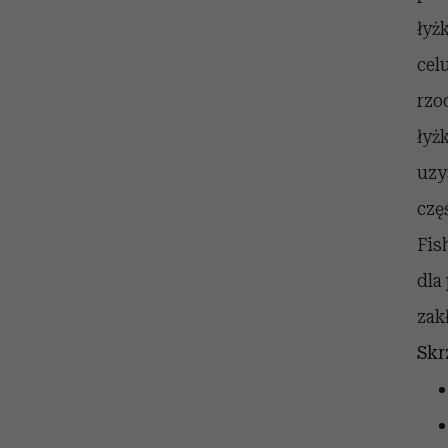
łyż
cel
rzo
łyż
uzy
czę
Fis
dla
zak
Skr