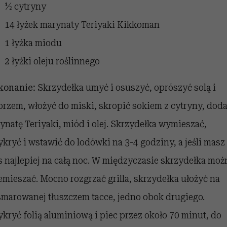
½ cytryny
14 łyżek marynaty Teriyaki Kikkoman
1 łyżka miodu
2 łyżki oleju roślinnego
onanie:
Skrzydełka umyć i osuszyć, oprószyć solą i
przem, włożyć do miski, skropić sokiem z cytryny, dod
ynatę Teriyaki, miód i olej. Skrzydełka wymieszać,
ykryć i wstawić do lodówki na 3-4 godziny, a jeśli masz
s najlepiej na całą noc. W międzyczasie skrzydełka moż
emieszać. Mocno rozgrzać grilla, skrzydełka ułożyć na
marowanej tłuszczem tacce, jedno obok drugiego.
ykryć folią aluminiową i piec przez około 70 minut, do