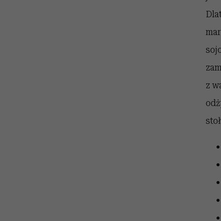
Dla
mar
soj
zam
z w
odż
sto