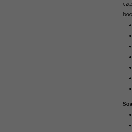
cza
boc
Sos