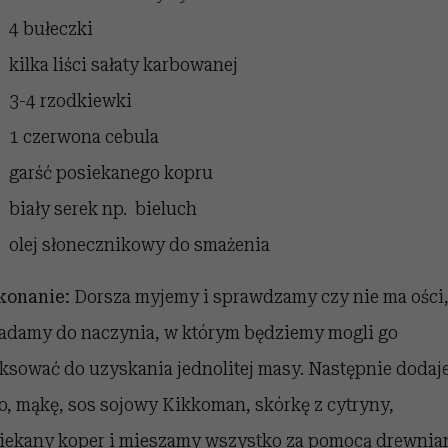
4 bułeczki
kilka liści sałaty karbowanej
3-4 rzodkiewki
1 czerwona cebula
garść posiekanego kopru
biały serek np. bieluch
olej słonecznikowy do smażenia
onanie:
Dorsza myjemy i sprawdzamy czy nie ma ości
adamy do naczynia, w którym będziemy mogli go
ksować do uzyskania jednolitej masy. Następnie doda
ko, mąkę, sos sojowy Kikkoman, skórkę z cytryny,
iekany koper i mieszamy wszystko za pomocą drewnia