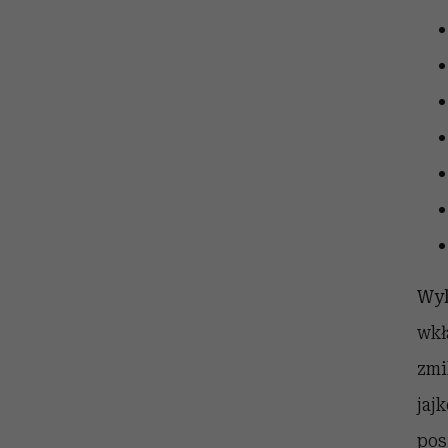
Wyk
wkł
zmi
jaj
pos