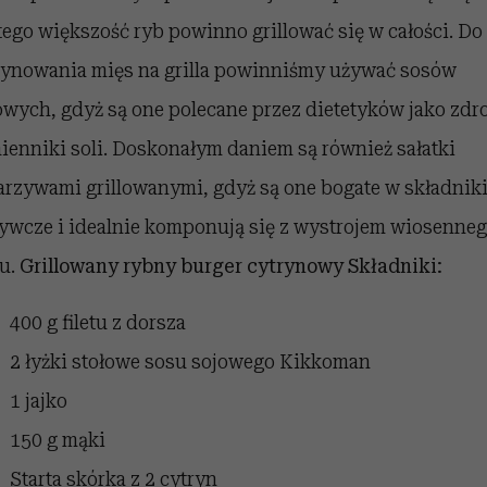
tego większość ryb powinno grillować się w całości. Do
ynowania mięs na grilla powinniśmy używać sosów
owych, gdyż są one polecane przez dietetyków jako zd
ienniki soli. Doskonałym daniem są również sałatki
arzywami grillowanymi, gdyż są one bogate w składnik
ywcze i idealnie komponują się z wystrojem wiosenne
łu.
Grillowany
rybny burger cytrynowy
Składniki:
400 g filetu z dorsza
2 łyżki stołowe sosu sojowego Kikkoman
1 jajko
150 g mąki
Starta skórka z 2 cytryn