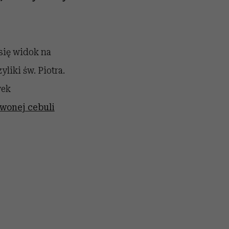
 się widok na
liki św. Piotra.
wek
wonej cebuli