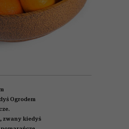
nił
relację z pieniędzmi
ane
zonu
ym
edyś Ogrodem
cze.
, zwany kiedyś
 pomarańcze.