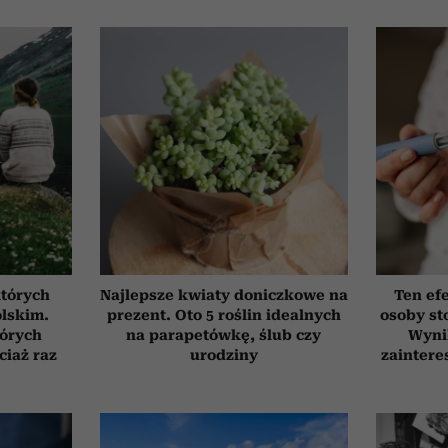
których
Najlepsze kwiaty doniczkowe na
Ten ef
olskim.
prezent. Oto 5 roślin idealnych
osoby st
tórych
na parapetówkę, ślub czy
Wyni
ciaż raz
urodziny
zaintere