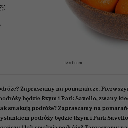
 5,
kwestie, o których wciąż
skutki dla związku i dla
Miller s. 5, odc. 6]
Raport Lyst ujaw
ów
boimy się mówić
partnerki
najbardziej pożąd
ubrania i marki se
A
123rf.com
odróże? Zapraszamy na pomarańcze. Pierwsz
podróży będzie Rzym i Park Savello, zwany ki
ak smakują podróże? Zapraszamy na pomarań
ystankiem podróży będzie Rzym i Park Savello
ańczy.|Jak smakują podróże? Zapraszamy na