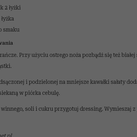
ek
2 łyżki
 łyżka
o smaku
wania
ańcze. Przy użyciu ostrego noża pozbądź się też białej 
stki.
dsączonej i podzielonej na mniejsze kawałki sałaty do
siekaną w piórka cebulę.
u winnego, soli i cukru przygotuj dressing. Wymieszaj z
.
et.pl