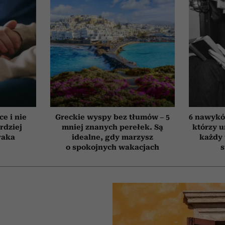
ce i nie
Greckie wyspy bez tłumów – 5
6 nawyków
rdziej
mniej znanych perełek. Są
którzy 
raka
idealne, gdy marzysz
każdy 
o spokojnych wakacjach
s