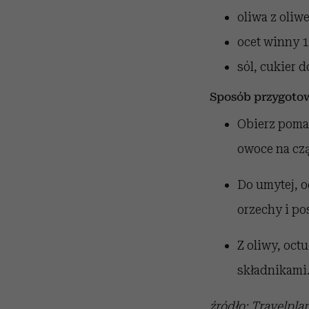
oliwa z oliw
ocet winny
1
sól, cukier
d
Sposób przygoto
Obierz pomar
owoce na czą
Do umytej, o
orzechy i po
Z oliwy, oct
składnikami
źródło: Travelplan