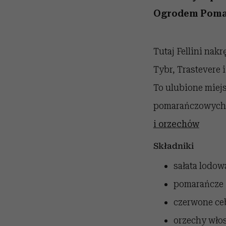
Ogrodem Poma
Tutaj Fellini nakr
Tybr, Trastevere 
To ulubione miej
pomarańczowych, 
i orzechów
Składniki
sałata lodow
pomarańcze
czerwone ce
orzechy wło