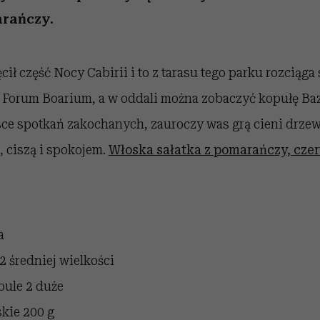
rańczy.
ęcił część Nocy Cabirii i to z tarasu tego parku rozciąga
i Forum Boarium, a w oddali można zobaczyć kopułę Bazy
sce spotkań zakochanych, zauroczy was grą cieni drze
ciszą i spokojem.
Włoska sałatka z pomarańczy, czer
a
2 średniej wielkości
bule
2 duże
skie
200 g