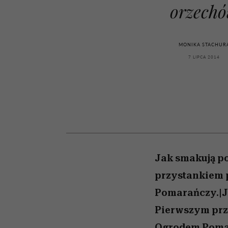
kawę z Kasią Miller”, s.
girls”
orzech
odc. 7]
MONIKA STACHUR
7 LIPCA 2014
Jak smakują p
przystankiem 
Pomarańczy.|J
Pierwszym prz
Ogrodem Pomar