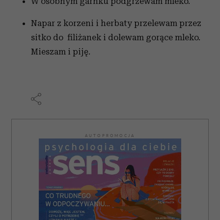
W osobnym garnku podgrzewam mleko.
Napar z korzeni i herbaty przelewam przez
sitko do filiżanek i dolewam gorące mleko.
Mieszam i piję.
AUTOPROMOCJA