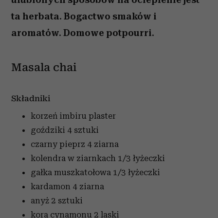
ta herbata. Bogactwo smaków i
aromatów. Domowe potpourri.
Masala chai
Składniki
korzeń imbiru
plaster
goździki
4 sztuki
czarny pieprz
4 ziarna
kolendra w ziarnkach
1/3 łyżeczki
gałka muszkatołowa
1/3 łyżeczki
kardamon
4 ziarna
anyż
2 sztuki
kora cynamonu
2 laski