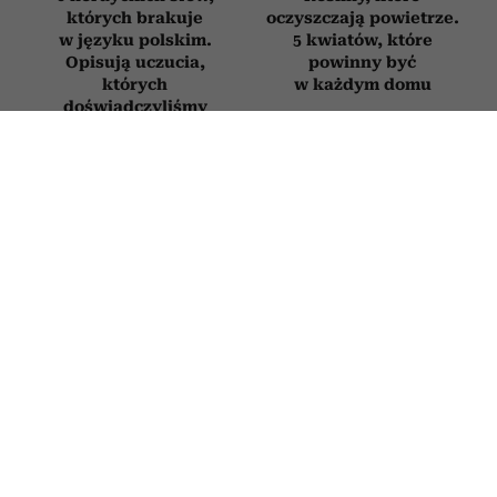
których brakuje
oczyszczają powietrze.
w języku polskim.
5 kwiatów, które
Opisują uczucia,
powinny być
których
w każdym domu
doświadczyliśmy
chociaż raz w życiu
ZDROWIE
Onkolodzy unikają go jak ognia. Ten
popularny produkt z lodówki
drastycznie zwiększa ryzyko
nowotworów
13 LIPCA 2026
PATRYCJA KLIKOWSKA