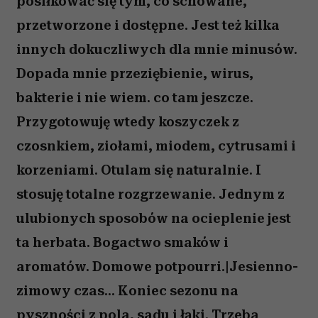
posiłkować się tym, co schowane,
przetworzone i dostępne. Jest też kilka
innych dokuczliwych dla mnie minusów.
Dopada mnie przeziębienie, wirus,
bakterie i nie wiem. co tam jeszcze.
Przygotowuję wtedy koszyczek z
czosnkiem, ziołami, miodem, cytrusami i
korzeniami. Otulam się naturalnie. I
stosuję totalne rozgrzewanie. Jednym z
ulubionych sposobów na ocieplenie jest
ta herbata. Bogactwo smaków i
aromatów. Domowe potpourri.|Jesienno-
zimowy czas... Koniec sezonu na
pyszności z pola, sadu i łąki. Trzeba