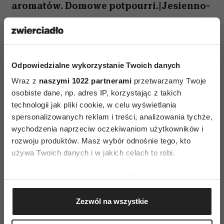
aromatów. Domowe potpourri.|Jesienno-
zimowy czas... Koniec sezonu na
pyszności z pola, sadu i łąki. Trzeba
posiłkować się tym, co schowane,
Odpowiedzialne wykorzystanie Twoich danych
przetworzone i dostępne. Jest też kilka
Wraz z
naszymi 1022 partnerami
przetwarzamy Twoje
innych dokuczliwych dla mnie minusów.
osobiste dane, np. adres IP, korzystając z takich
technologii jak pliki cookie, w celu wyświetlania
Dopada mnie przeziębienie, wirus,
spersonalizowanych reklam i treści, analizowania tychże,
bakterie i nie wiem. co tam jeszcze.
wychodzenia naprzeciw oczekiwaniom użytkowników i
Przygotowuję wtedy koszyczek z
rozwoju produktów. Masz wybór odnośnie tego, kto
używa Twoich danych i w jakich celach to robi.
czosnkiem, ziołami, miodem, cytrusami i
korzeniami. Otulam się naturalnie. I
Jeśli wyrazisz na to zgodę, chcielibyśmy również:
Gromadzić dane dotyczące Twojej lokalizacji
stosuję totalne rozgrzewanie. Jednym z
Zezwól na wszystkie
geograficznej z dokładnością nawet do kilku metrów
ulubionych sposobów na ocieplenie jest
Identyfikować Twoje urządzenie, aktywnie