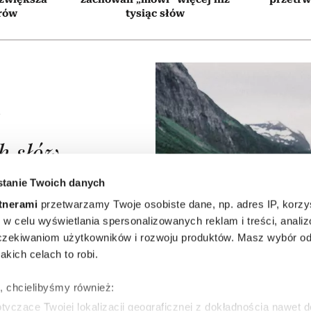
rów
tysiąc słów
A
h słów,
kuje w
tanie Twoich danych
tnerami
przetwarzamy Twoje osobiste dane, np. adres IP, korzys
skim.
ie, w celu wyświetlania spersonalizowanych reklam i treści, anali
zekiwaniom użytkowników i rozwoju produktów. Masz wybór odn
zucia,
kich celach to robi.
h
ę, chcielibyśmy również:
yczące Twojej lokalizacji geograficznej z dokładnością nawet d