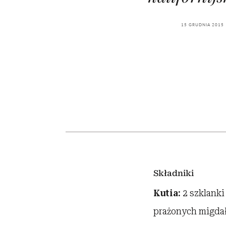
kawę z Kasią Miller”, s.
rozczarowują
odc. 7]
15 GRUDNIA 2015
Składniki
Kutia:
2 szklanki
prażonych migdał