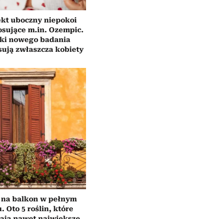
ekt uboczny niepokoi
osujące m.in. Ozempic.
ki nowego badania
sują zwłaszcza kobiety
 na balkon w pełnym
. Oto 5 roślin, które
ają nawet największe