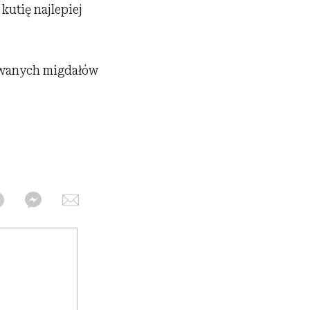
utię najlepiej
zowanych migdałów