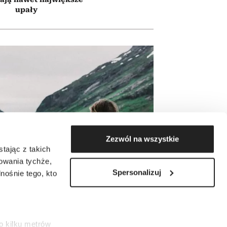
upały
Zezwól na wszystkie
tając z takich
zowania tychże,
Spersonalizuj
ośnie tego, kto
o kilku metrów