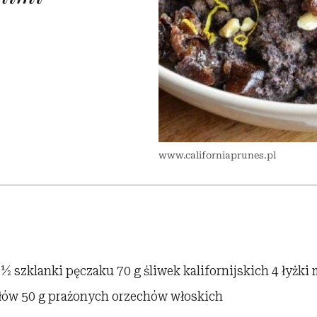
 5,
Raport Lyst ujawnił
Miller s. 5, odc. 6]
trafiła do grona
skuteczne
kosztuje to tysiące d
wśród widzów
najpopularniejszych seriali
najbardziej pożądane
ubrania i marki sezonu
Netflixa
www.californiaprunes.pl
 ½ szklanki pęczaku 70 g śliwek kalifornijskich 4 łyżki
ów 50 g prażonych orzechów włoskich