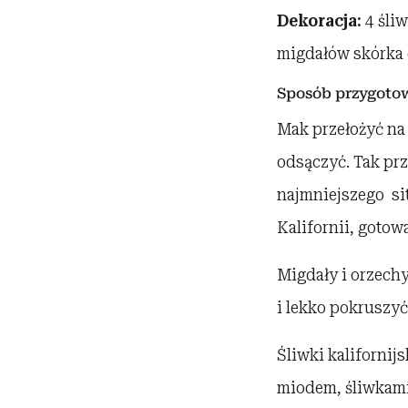
Dekoracja:
4 śli
migdałów skórka o
Sposób przygoto
Mak przełożyć na 
odsączyć. Tak pr
najmniejszego sit
Kalifornii, gotow
Migdały i orzechy
i lekko pokruszyć
Śliwki kalifornij
miodem, śliwkami 