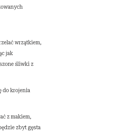
nszowanych
rzelać wrzątkiem,
c jak
szone śliwki z
ę do krojenia
zać z makiem,
będzie zbyt gęsta