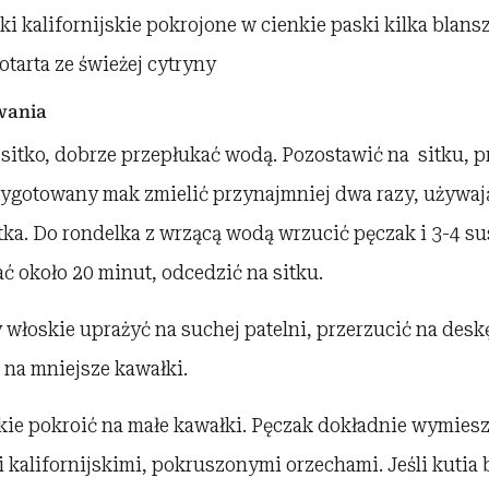
wki kalifornijskie pokrojone w cienkie paski kilka bla
tarta ze świeżej cytryny
wania
sitko, dobrze przepłukać wodą. Pozostawić na sitku, p
zygotowany mak zmielić przynajmniej dwa razy, używają
ka. Do rondelka z wrzącą wodą wrzucić pęczak i 3-4 su
ać około 20 minut, odcedzić na sitku.
 włoskie uprażyć na suchej patelni, przerzucić na desk
 na mniejsze kawałki.
skie pokroić na małe kawałki. Pęczak dokładnie wymies
kalifornijskimi, pokruszonymi orzechami. Jeśli kutia 