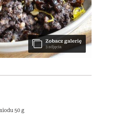
olarów
żegnają się eleganckie osoby
Zobacz galerię
3 zdjęcia
 miodu 50 g