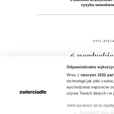
ryzyko nowotwo
STYL ŻYCI
6 nordyckic
których bra
Odpowiedzialne wykorzys
Wraz z
naszymi 1022 par
języku pol
technologii jak pliki cook
wychodzenia naprzeciw oc
Opisują uc
używa Twoich danych i w ja
któryc
Jeśli wyrazisz na to zgod
Gromadzić dane dot