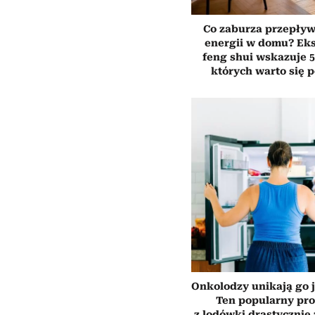
Co zaburza przepływ
energii w domu? Ek
feng shui wskazuje 5
których warto się 
Onkolodzy unikają go j
Ten popularny pr
z lodówki drastycznie