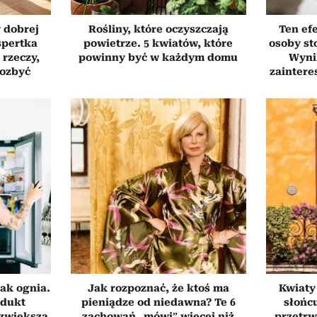
 dobrej
Rośliny, które oczyszczają
Ten ef
spertka
powietrze. 5 kwiatów, które
osoby st
 rzeczy,
powinny być w każdym domu
Wyni
pozbyć
zaintere
ak ognia.
Jak rozpoznać, że ktoś ma
Kwiaty
odukt
pieniądze od niedawna? Te 6
słońcu
 zwiększa
zachowań „mówi” więcej niż
przetrw