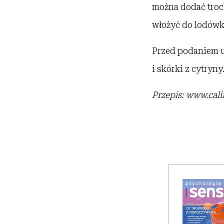
można dodać troc
włożyć do lodówki
Przed podaniem u
i skórki z cytryny
Przepis: www.cali