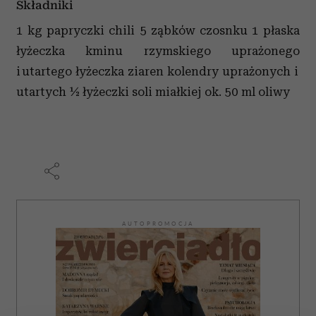
Składniki
1 kg papryczki chili 5 ząbków czosnku 1 płaska
łyżeczka kminu rzymskiego uprażonego
i utartego łyżeczka ziaren kolendry uprażonych i
utartych ½ łyżeczki soli miałkiej ok. 50 ml oliwy
AUTOPROMOCJA