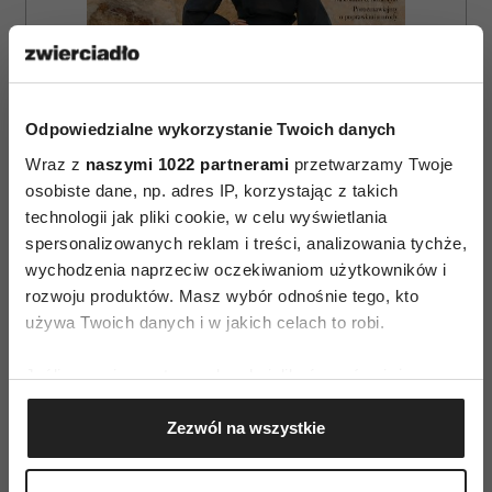
Odpowiedzialne wykorzystanie Twoich danych
Wraz z
naszymi 1022 partnerami
przetwarzamy Twoje
osobiste dane, np. adres IP, korzystając z takich
technologii jak pliki cookie, w celu wyświetlania
spersonalizowanych reklam i treści, analizowania tychże,
wychodzenia naprzeciw oczekiwaniom użytkowników i
ZAMÓW
rozwoju produktów. Masz wybór odnośnie tego, kto
używa Twoich danych i w jakich celach to robi.
WYDANIE DRUKOWANE
Jeśli wyrazisz na to zgodę, chcielibyśmy również:
E-WYDANIE
Gromadzić dane dotyczące Twojej lokalizacji
Zezwól na wszystkie
geograficznej z dokładnością nawet do kilku metrów
Identyfikować Twoje urządzenie, aktywnie
analizując charakteryzującego je zbiory danych