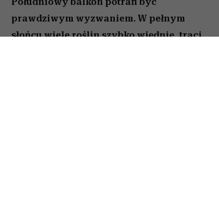
Południowy balkon potrafi być
prawdziwym wyzwaniem. W pełnym
słońcu wiele roślin szybko więdnie, traci
kwiaty lub po prostu nie radzi sobie z
wysokimi temperaturami. Na szczęście są
gatunki, które uwielbiają takie warunki.
Oto pięć kwiatów, które nie boją się
upałów i będą zachwycać przez całe lato.
Spis treści:
1. Gazania – królowa słonecznych
balkonów
2. Portulaka wielkokwiatowa (
Portulaca