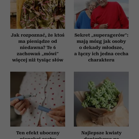
Jak rozpoznać, że ktoś
Sekret „superagerów”:
ma pieniądze od
mają mózg jak osoby
niedawna? Te 6
o dekady młodsze,
zachowań „mówi”
a łączy ich jedna cecha
więcej niż tysiąc słów
charakteru
Ten efekt uboczny
Najlepsze kwiaty
niepokoi osoby
doniczkowe na