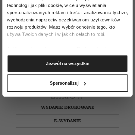
technologii jak pliki cookie, w celu wyświetlania
spersonalizowanych reklam i treści, analizowania tychże,
wychodzenia naprzeciw oczekiwaniom użytkowników i
rozwoju produktów. Masz wybór odnośnie tego, kto
używa Twoich danych i w jakich celach to robi.
Jeśli wyrazisz na to zgodę, chcielibyśmy również:
Gromadzić dane dotyczące Twojej lokalizacji
Zezwól na wszystkie
geograficznej z dokładnością nawet do kilku metrów
Identyfikować Twoje urządzenie, aktywnie
analizując charakteryzującego je zbiory danych
Spersonalizuj
(fingerprinting, czyli wirtualny odcisk palca)
Dowiedz się więcej odnośnie tego, jak Twoje osobiste
ZAMÓW
dane są przetwarzane oraz ustaw własne preferencje w
WYDANIE DRUKOWANE
sekcji szczegółów
. W Deklaracji plików cookie możesz
zmienić lub wycofać swoją zgodę w dowolnej chwili.
E-WYDANIE
Wykorzystujemy pliki cookie do spersonalizowania treści