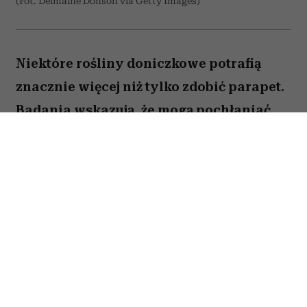
(Fot. Delmaine Donson via Getty Images)
Niektóre rośliny doniczkowe potrafią
znacznie więcej niż tylko zdobić parapet.
Badania wskazują, że mogą pochłaniać
część zanieczyszczeń i tworzyć
przyjemniejszy mikroklimat w domu.
Sprawdź, które gatunki warto wybrać.
Spis treści:
1. Skrzydłokwiat
2. Sansewieria