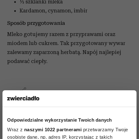
½ szklanki mleka
Kardamon, cynamon, imbir
Sposób przygotowania
Mleko gotujemy razem z przyprawami oraz
miodem lub cukrem. Tak przygotowany wywar
zalewamy zaparzoną herbatą. Napój najlepiej
podawać ciepły.
AUTOPROMOCJA
Odpowiedzialne wykorzystanie Twoich danych
Wraz z
naszymi 1022 partnerami
przetwarzamy Twoje
osobiste dane, np. adres IP, korzystając z takich