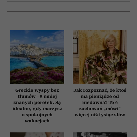
i reklam, aby oferować funkcje społecznościowe i
analizować ruch w naszej witrynie. Informacje o tym, jak
korzystasz z naszej witryny, udostępniamy partnerom
społecznościowym, reklamowym i analitycznym.
Partnerzy mogą połączyć te informacje z innymi danymi
otrzymanymi od Ciebie lub uzyskanymi podczas
korzystania z ich usług.
Greckie wyspy bez
Jak rozpoznać, że ktoś
tłumów – 5 mniej
ma pieniądze od
znanych perełek. Są
niedawna? Te 6
idealne, gdy marzysz
zachowań „mówi”
o spokojnych
więcej niż tysiąc słów
wakacjach