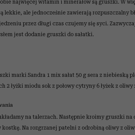
sobie najwięcej witamin i minerałów są gruszki. W wi
są lekkie, ale jednocześnie
zawierają rozpuszczalny bł
jedzeniu przez długi czas czujemy się syci. Zazwycza
łem jest dodanie gruszki do sałatki.
uszki marki Sandra
1 mix sałat
50 g sera z niebieską p
ich
2 łyżki miodu
sok z połowy cytryny
6 łyżek z oliwy
wania
układamy na talerzach. Następnie kroimy gruszki na 
w kostkę. Na rozgrzanej patelni z odrobiną oliwy z ol