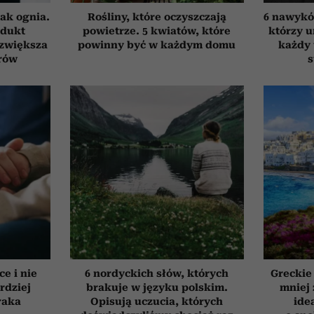
ak ognia.
Rośliny, które oczyszczają
6 nawyków
odukt
powietrze. 5 kwiatów, które
którzy 
 zwiększa
powinny być w każdym domu
każdy 
rów
s
ce i nie
6 nordyckich słów, których
Greckie
rdziej
brakuje w języku polskim.
mniej 
raka
Opisują uczucia, których
ide