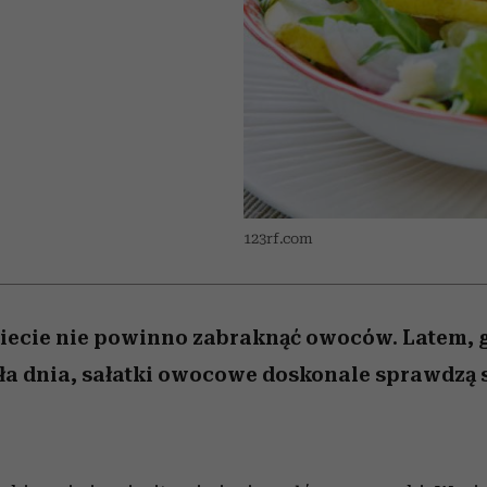
edź
 5,
przekraczają swoje granice
Wiemy, gdzie go kupić
Miller s. 5, odc. 6]
sezon jesień–zima 2
zaskakujący fawo
w seksie?
123rf.com
diecie nie powinno zabraknąć owoców. Latem,
ła dnia, sałatki owocowe doskonale sprawdzą s