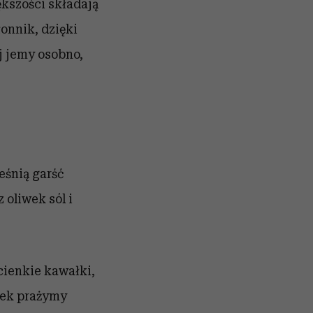
ększości składają
onnik, dzięki
j jemy osobno,
leśnią
garść
 z oliwek
sól i
cienkie kawałki,
iwek prażymy