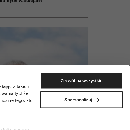
okojnych wakacjach
Zezwól na wszystkie
tając z takich
zowania tychże,
Spersonalizuj
ośnie tego, kto
o kilku metrów