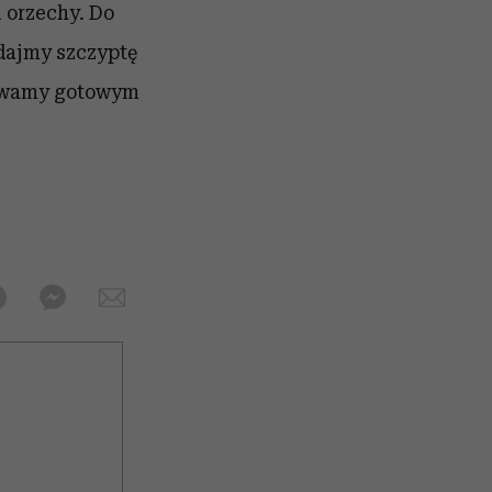
i orzechy. Do
odajmy szczyptę
olewamy gotowym