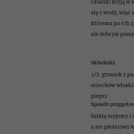
Gruszki kryją w 
się z wody, więc 
któremu po ich z
ale dobrym pomys
Składniki
1/3 gruszek z p
orzechów włosk
pieprz
Sposób przygoto
Sałatę myjemy i 
a ser pleśniowy 