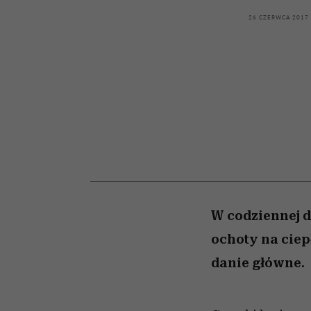
powinien znać odpowi
kawę z Kasią Miller”, s.
weterynarz”
odc. 7]
26 CZERWCA 2017
W codziennej 
ochoty na ciep
danie główne.