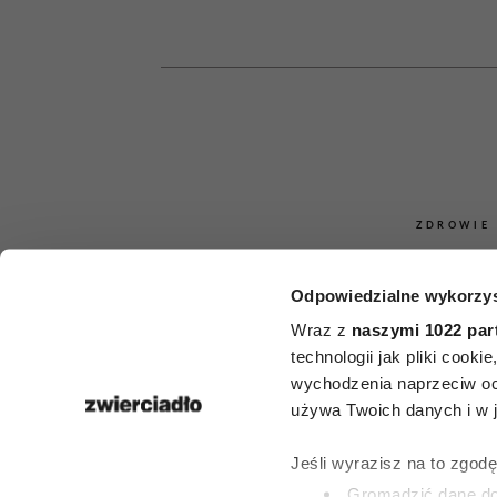
ZDROWIE
Sekret „super
Odpowiedzialne wykorzys
mają mózg jak
Wraz z
naszymi 1022 par
technologii jak pliki cook
dekady młod
wychodzenia naprzeciw oc
używa Twoich danych i w ja
łączy ich jed
Jeśli wyrazisz na to zgod
Gromadzić dane dot