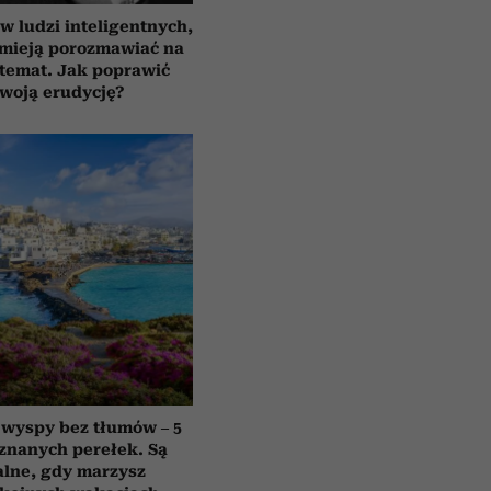
 ludzi inteligentnych,
umieją porozmawiać na
temat. Jak poprawić
woją erudycję?
 wyspy bez tłumów – 5
znanych perełek. Są
alne, gdy marzysz