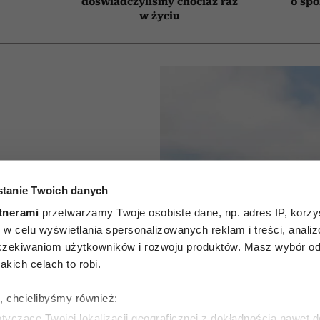
doświadczyliśmy chociaż raz
o sp
w życiu
agerów”:
tanie Twoich danych
 osoby o
tnerami
przetwarzamy Twoje osobiste dane, np. adres IP, korzys
ie, w celu wyświetlania spersonalizowanych reklam i treści, anali
sze, a
zekiwaniom użytkowników i rozwoju produktów. Masz wybór odn
kich celach to robi.
na cecha
ę, chcielibyśmy również:
yczące Twojej lokalizacji geograficznej z dokładnością nawet d