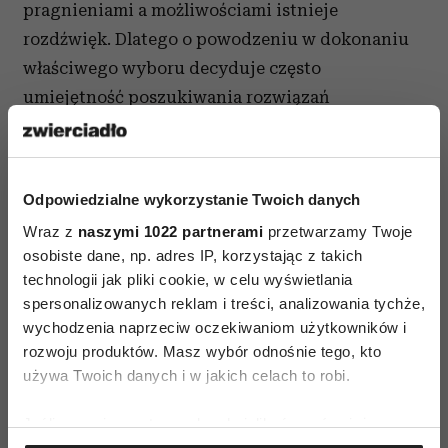
pragnieniami a możliwościami istnieje
rozdźwięk. Dlatego o powodzeniu w dokonaniu
właściwego wyboru decyduje często
umiejętność poszukiwania rozwiązań
pośrednich. Takich, które być może nie będą
realizacją pierwotnie wytyczonego celu w 100%,
ale pozwolą przynajmniej zbliżyć się do niego.
Odpowiedzialne wykorzystanie Twoich danych
A więc otwartość, a nie sztywność myślenia.
Wraz z
naszymi 1022 partnerami
przetwarzamy Twoje
osobiste dane, np. adres IP, korzystając z takich
technologii jak pliki cookie, w celu wyświetlania
Budowanie hierarchii ważności
spersonalizowanych reklam i treści, analizowania tychże,
Zdarza się też, że dostępne opcje są równie
wychodzenia naprzeciw oczekiwaniom użytkowników i
rozwoju produktów. Masz wybór odnośnie tego, kto
ważne, równie atrakcyjne. Można wtedy mówić
używa Twoich danych i w jakich celach to robi.
o swoistym dylemacie osiołka, któremu w żłoby
dano... By uniknąć dramatycznego losu
Jeśli wyrazisz na to zgodę, chcielibyśmy również:
zwierzaka, osoby chcące dokonać wyboru