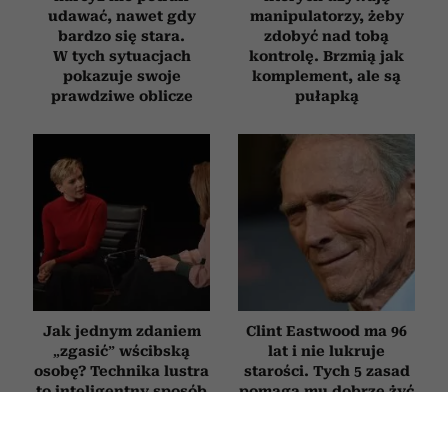
udawać, nawet gdy
manipulatorzy, żeby
bardzo się stara.
zdobyć nad tobą
W tych sytuacjach
kontrolę. Brzmią jak
pokazuje swoje
komplement, ale są
prawdziwe oblicze
pułapką
Jak jednym zdaniem
Clint Eastwood ma 96
„zgasić” wścibską
lat i nie lukruje
osobę? Technika lustra
starości. Tych 5 zasad
to inteligentny sposób
pomaga mu dobrze żyć
na bezczelne pytania
mimo upływu lat