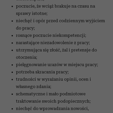
otrzymanymi od Ciebie lub uzyskanymi podczas
poczucie, że wciąż brakuje na czasu na
korzystania z ich usług.
sprawy istotne;
niechęć i opór przed codziennym wyjściem
do pracy;
rosnące poczucie niekompetencji;
narastające niezadowolenie z pracy;
utrzymująca się złość, żal i pretensje do
otoczenia;
pielęgnowanie urazów w miejscu pracy;
potrzeba skracania pracy;
trudności w wyrażaniu opinii, ocen i
własnego zdania;
schematyczne i mało podmiotowe
traktowanie swoich podopiecznych;
niechęć do wprowadzania nowości,