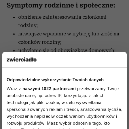
Symptomy rodzinne i społeczne:
obniżenie zainteresowania członkami
rodziny;
łatwiejsze wpadanie w irytację lub złość na
członków rodziny;
uchylanie się od obowiązków domowych;
spędzanie większej ilości czasu poza
domem;
opór przed wspólnym wypoczynkiem;
Odpowiedzialne wykorzystanie Twoich danych
nadmierne oglądanie telewizji jako sposób
Wraz z
naszymi 1022 partnerami
przetwarzamy Twoje
ucieczki od problemów.
osobiste dane, np. adres IP, korzystając z takich
technologii jak pliki cookie, w celu wyświetlania
Czytaj także
spersonalizowanych reklam i treści, analizowania tychże,
wychodzenia naprzeciw oczekiwaniom użytkowników i
rozwoju produktów. Masz wybór odnośnie tego, kto