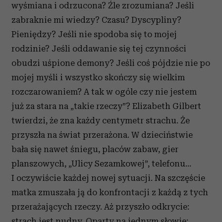
wyśmiana i odrzucona? Źle zrozumiana? Jeśli
zabraknie mi wiedzy? Czasu? Dyscypliny?
Pieniędzy? Jeśli nie spodoba się to mojej
rodzinie? Jeśli oddawanie się tej czynności
obudzi uśpione demony? Jeśli coś pójdzie nie po
mojej myśli i wszystko skończy się wielkim
rozczarowaniem? A tak w ogóle czy nie jestem
już za stara na „takie rzeczy”? Elizabeth Gilbert
twierdzi, że zna każdy centymetr strachu. Że
przyszła na świat przerażona. W dzieciństwie
bała się nawet śniegu, placów zabaw, gier
planszowych, „Ulicy Sezamkowej”, telefonu…
I oczywiście każdej nowej sytuacji. Na szczęście
matka zmuszała ją do konfrontacji z każdą z tych
przerażających rzeczy. Aż przyszło odkrycie:
strach jest nudny. Oparty na jednym słowie: