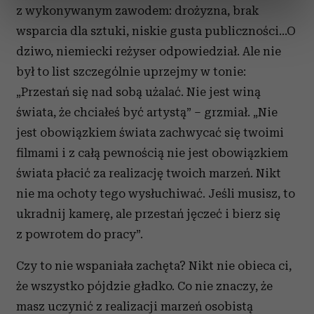
dane są przetwarzane oraz ustaw własne preferencje w
z wykonywanym zawodem: drożyzna, brak
sekcji szczegółów
. W Deklaracji plików cookie możesz
wsparcia dla sztuki, niskie gusta publiczności…O
zmienić lub wycofać swoją zgodę w dowolnej chwili.
dziwo, niemiecki reżyser odpowiedział. Ale nie
był to list szczególnie uprzejmy w tonie:
Wykorzystujemy pliki cookie do spersonalizowania treści
i reklam, aby oferować funkcje społecznościowe i
„Przestań się nad sobą użalać. Nie jest winą
analizować ruch w naszej witrynie. Informacje o tym, jak
świata, że chciałeś być artystą” – grzmiał. „Nie
korzystasz z naszej witryny, udostępniamy partnerom
jest obowiązkiem świata zachwycać się twoimi
społecznościowym, reklamowym i analitycznym.
filmami i z całą pewnością nie jest obowiązkiem
Partnerzy mogą połączyć te informacje z innymi danymi
świata płacić za realizację twoich marzeń. Nikt
otrzymanymi od Ciebie lub uzyskanymi podczas
korzystania z ich usług.
nie ma ochoty tego wysłuchiwać. Jeśli musisz, to
ukradnij kamerę, ale przestań jęczeć i bierz się
z powrotem do pracy”.
Czy to nie wspaniała zachęta? Nikt nie obieca ci,
że wszystko pójdzie gładko. Co nie znaczy, że
masz uczynić z realizacji marzeń osobistą