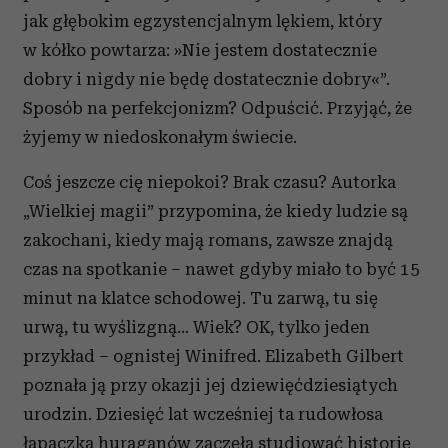
jak głębokim egzystencjalnym lękiem, który
w kółko powtarza: »Nie jestem dostatecznie
dobry i nigdy nie będę dostatecznie dobry«”.
Sposób na perfekcjonizm? Odpuścić. Przyjąć, że
żyjemy w niedoskonałym świecie.
Coś jeszcze cię niepokoi? Brak czasu? Autorka
„Wielkiej magii” przypomina, że kiedy ludzie są
zakochani, kiedy mają romans, zawsze znajdą
czas na spotkanie – nawet gdyby miało to być 15
minut na klatce schodowej. Tu zarwą, tu się
urwą, tu wyślizgną… Wiek? OK, tylko jeden
przykład – ognistej Winifred. Elizabeth Gilbert
poznała ją przy okazji jej dziewięćdziesiątych
urodzin. Dziesięć lat wcześniej ta rudowłosa
łapaczka huraganów zaczęła studiować historię