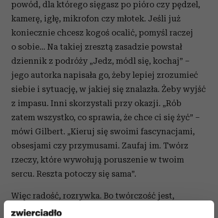
powód, dla którego sięgasz po pióro czy pędzel,
kamerę, igłę, mikrofon czy młotek. Jeśli już
koniecznie chcesz kogoś ocalić, pomyśl raczej
o sobie… Na takiej zresztą zasadzie powstał
dziennik z podróży „Jedz, módl się, kochaj” –
jego autorka napisała go, żeby lepiej zrozumieć
siebie i sytuację, w jakiej się znalazła. Żeby wyjść
z impasu. Inni skorzystali przy okazji. „Rób
zatem wszystko, co sprawia, że chce ci się żyć” –
mówi Gilbert. „Kieruj się swoimi fascynacjami,
obsesjami czy przymusami. Zaufaj im. Twórz
rzeczy, które wywołują poruszenie w twoim
sercu. Reszta potoczy się sama”.
Więc radość, rozrywka. Bo twórczość jest,
owszem, ważna, a jednocześnie „cudownie,