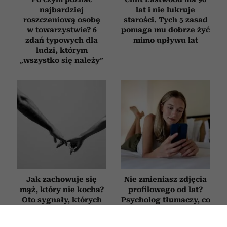
najbardziej
lat i nie lukruje
roszczeniową osobę
starości. Tych 5 zasad
w towarzystwie? 6
pomaga mu dobrze żyć
zdań typowych dla
mimo upływu lat
ludzi, którym
„wszystko się należy”
Jak zachowuje się
Nie zmieniasz zdjęcia
mąż, który nie kocha?
profilowego od lat?
Oto sygnały, których
Psycholog tłumaczy, co
nie warto ignorować
to oznacza