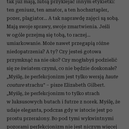
tak już mają, lubią przyklejać innym etykietki:
ten geniusz, ten amator, a ten hochsztapler,
pozer, plagiator… A tak naprawdę zajęci są sobą.
Mają swoje sprawy, swoje zmartwienia. Jeśli
w ogóle przejmą się tobą, to raczej…
umiarkowanie. Może nawet przegapią różne
niedopatrzenia? A ty? Czy jesteś gotowa
przymknąć na nie oko? Czy mogłabyś podzielić
się ze światem czymś, co nie będzie doskonałe?
„Myślę, że perfekcjonizm jest tylko wersją
haute
couture
strachu” – pisze Elizabeth Gilbert.
„Myślę, że perfekcjonizm to tylko strach
w luksusowych butach i futrze z norek. Myślę, że
udaje eleganta, podczas gdy w istocie jest po
prostu przerażony. Bo pod tymi wykwintnymi
pozorami perfekcjonizm nie jest niczym więcej