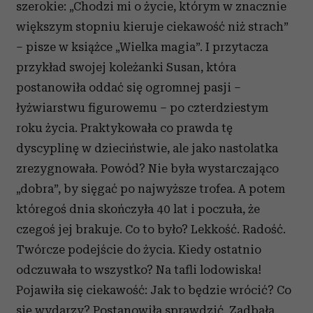
szerokie: „Chodzi mi o życie, którym w znacznie
większym stopniu kieruje ciekawość niż strach”
– pisze w książce „Wielka magia”. I przytacza
przykład swojej koleżanki Susan, która
postanowiła oddać się ogromnej pasji –
łyżwiarstwu figurowemu – po czterdziestym
roku życia. Praktykowała co prawda tę
dyscyplinę w dzieciństwie, ale jako nastolatka
zrezygnowała. Powód? Nie była wystarczająco
„dobra”, by sięgać po najwyższe trofea. A potem
któregoś dnia skończyła 40 lat i poczuła, że
czegoś jej brakuje. Co to było? Lekkość. Radość.
Twórcze podejście do życia. Kiedy ostatnio
odczuwała to wszystko? Na tafli lodowiska!
Pojawiła się ciekawość: Jak to będzie wrócić? Co
się wydarzy? Postanowiła sprawdzić. Zadbała