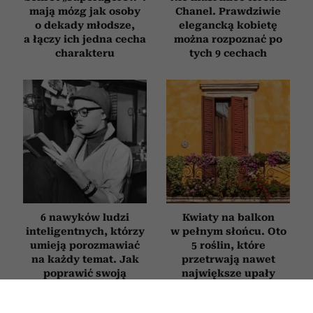
mają mózg jak osoby
Chanel. Prawdziwie
o dekady młodsze,
elegancką kobietę
a łączy ich jedna cecha
można rozpoznać po
charakteru
tych 9 cechach
6 nawyków ludzi
Kwiaty na balkon
inteligentnych, którzy
w pełnym słońcu. Oto
umieją porozmawiać
5 roślin, które
na każdy temat. Jak
przetrwają nawet
poprawić swoją
największe upały
erudycję?