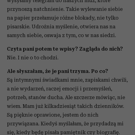
wysyłamy telegram do naszych muz, które
przynoszą natchnienie. Takie wylewanie siebie
na papier przełamuje różne blokady, nie tylko
pisarskie. Udrożnia myślenie, otwiera nas na
samych siebie, oswaja z tym, co w nas siedzi.
Czyta pani potem te wpisy? Zagląda do nich?
Nie. I nie o to chodzi.
Ale słyszałam, że je pani trzyma. Po co?
Są intymnymi świadkami mnie, zapiskami chwili,
a nie wydarzeń, raczej emocji i przemyśleń,
potrzeb, stanów ducha. Ale szczerze mówiąc, nie
wiem. Mam już kilkadziesiąt takich dzienników.
Są pięknie oprawione, jestem do nich
przywiązana. Kiedyś myślałam, że przydadzą mi
się, kiedy będę pisała pamiętnik czy biografię.