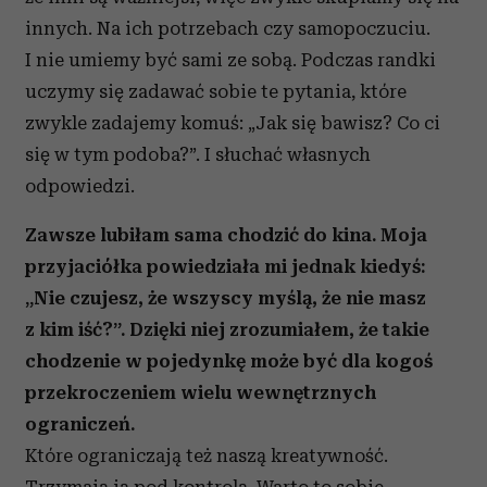
otrzymanymi od Ciebie lub uzyskanymi podczas
innych. Na ich potrzebach czy samopoczuciu.
korzystania z ich usług.
I nie umiemy być sami ze sobą. Podczas randki
uczymy się zadawać sobie te pytania, które
zwykle zadajemy komuś: „Jak się bawisz? Co ci
się w tym podoba?”. I słuchać własnych
odpowiedzi.
Zawsze lubiłam sama chodzić do kina. Moja
przyjaciółka powiedziała mi jednak kiedyś:
„Nie czujesz, że wszyscy myślą, że nie masz
z kim iść?”. Dzięki niej zrozumiałem, że takie
chodzenie w pojedynkę może być dla kogoś
przekroczeniem wielu wewnętrznych
ograniczeń.
Które ograniczają też naszą kreatywność.