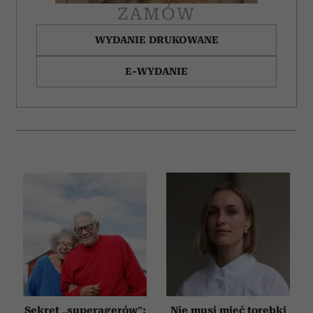
ZAMÓW
WYDANIE DRUKOWANE
E-WYDANIE
Sekret „superagerów”:
Nie musi mieć torebki