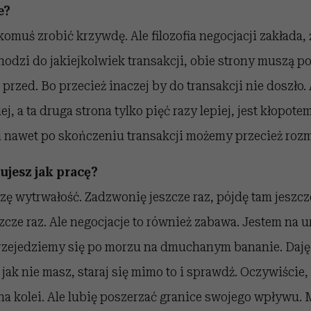
e?
omuś zrobić krzywdę. Ale filozofia negocjacji zakłada, 
chodzi do jakiejkolwiek transakcji, obie strony muszą p
ż przed. Bo przecież inaczej by do transakcji nie doszło. A
iej, a ta druga strona tylko pięć razy lepiej, jest kłopote
i nawet po skończeniu transakcji możemy przecież rozm
ujesz jak pracę?
czę wytrwałość. Zadzwonię jeszcze raz, pójdę tam jeszcz
ze raz. Ale negocjacje to również zabawa. Jestem na ur
 przejedziemy się po morzu na dmuchanym bananie. Daję
 jak nie masz, staraj się mimo to i sprawdź. Oczywiście,
a kolei. Ale lubię poszerzać granice swojego wpływu. 