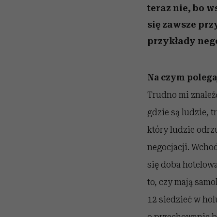
teraz nie, bo w
się zawsze prz
przykłady neg
Na czym polega
Trudno mi znaleźć
gdzie są ludzie, 
który ludzie odrz
negocjacji. Wchod
się doba hotelowa
to, czy mają samo
12 siedzieć w hol
o przechowanie ba