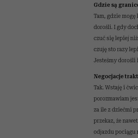
Gdzie są granic
Tam, gdzie mogę k
dorośli. I gdy do
czuć się lepiej ni
czuję sto razy lep
Jesteśmy dorośli 
Negocjacje trakt
Tak. Wstaję i ćwi
porozmawiam jeszc
za ile z dziećmi
przekaz, że nawet
odjazdu pociągu n