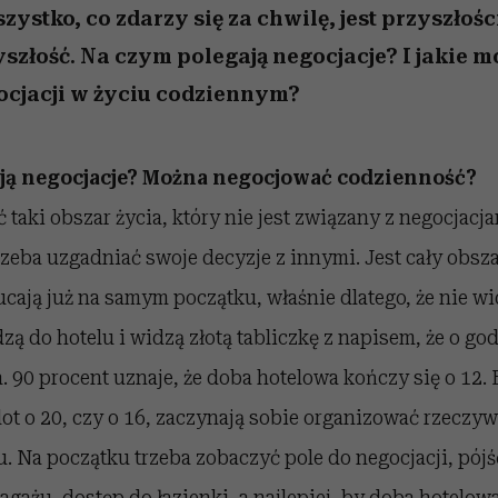
szystko, co zdarzy się za chwilę, jest przyszłośc
yszłość. Na czym polegają negocjacje? I jakie m
ocjacji w życiu codziennym?
ją negocjacje? Można negocjować codzienność?
 taki obszar życia, który nie jest związany z negocjacj
trzeba uzgadniać swoje decyzje z innymi. Jest cały obsz
ucają już na samym początku, właśnie dlatego, że nie wi
zą do hotelu i widzą złotą tabliczkę z napisem, że o go
. 90 procent uznaje, że doba hotelowa kończy się o 12.
lot o 20, czy o 16, zaczynają sobie organizować rzeczyw
u. Na początku trzeba zobaczyć pole do negocjacji, pójś
gażu, dostęp do łazienki, a najlepiej, by doba hotelowa