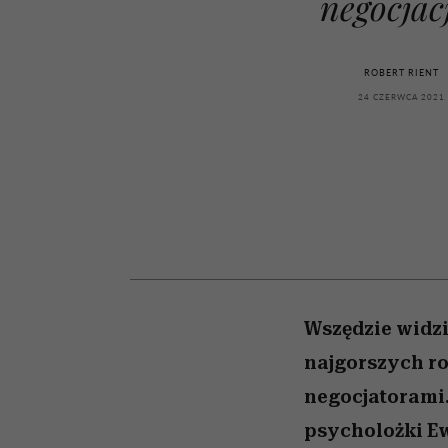
negocjac
kawę z Kasią Miller”, s.
girls”
odc. 7]
ROBERT RIENT
24 CZERWCA 2021
Wszędzie widzi
najgorszych ro
negocjatorami.
psycholożki Ew