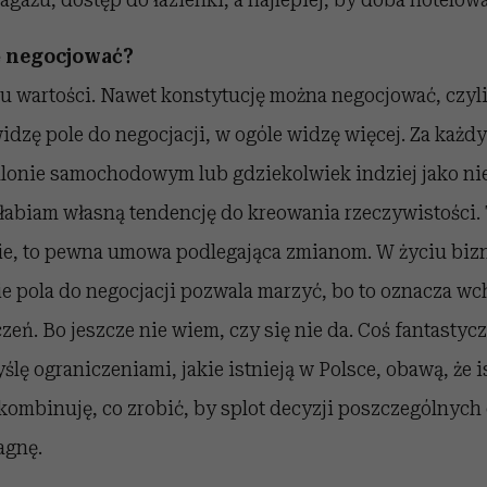
ę negocjować?
u wartości. Nawet konstytucję można negocjować, czyli
idzę pole do negocjacji, w ogóle widzę więcej. Za każd
salonie samochodowym lub gdziekolwiek indziej jako n
łabiam własną tendencję do kreowania rzeczywistości. 
nie, to pewna umowa podlegająca zmianom. W życiu bi
e pola do negocjacji pozwala marzyć, bo to oznacza w
zeń. Bo jeszcze nie wiem, czy się nie da. Coś fantastycz
ślę ograniczeniami, jakie istnieją w Polsce, obawą, że i
kombinuję, co zrobić, by splot decyzji poszczególnyc
agnę.