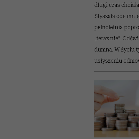
długi czas chciała
Słyszała ode mnie
pełnoletnia popro
„teraz nie”. Odśw
dumna. W życiu ty
usłyszeniu odmow