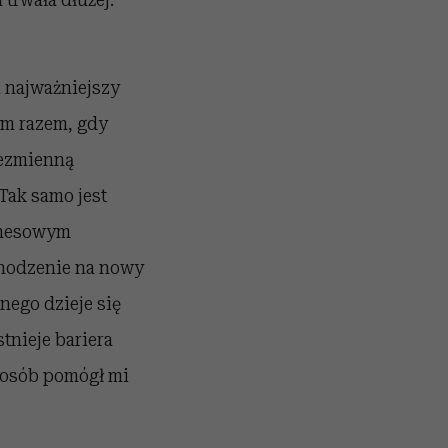
 najważniejszy
ym razem, gdy
iezmienną
Tak samo jest
znesowym
chodzenie na nowy
nego dzieje się
stnieje bariera
h osób pomógł mi