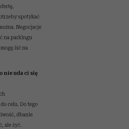
fertę,
potrzeby spotykać
 można. Negocjacje
ić na parkingu
 mogę iść na
o nie uda ci się
ach
 do celu. Do tego
liwość, dbanie
 ale żyć.