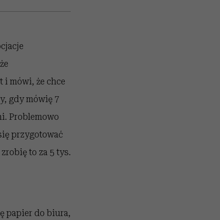
cjacje
że
 i mówi, że chce
edy, gdy mówię 7
eni. Problemowo
 się przygotować
robię to za 5 tys.
 papier do biura,