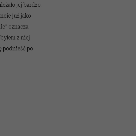
leżało jej bardzo.
ncie już jako
nie” oznacza
 byłem z niej
ię podnieść po