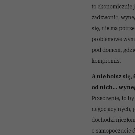
to ekonomicznie j
zadzwonić, wynego
się, nie ma potrze
problemowe wymag
pod domem, gdzie
kompromis.
A nie boisz się,
od nich... wyn
Przeciwnie, to by
negocjacyjnych, j
dochodzi niezłom
o samopoczucie dr