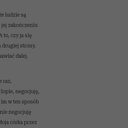
że ludzie są
o jej zakończeniu
 to, czy ja się
m drugiej strony.
awiać dalej.
e raz,
lopie, negocjuję,
 im w ten sposób
 nie negocjuję
Moja córka przez