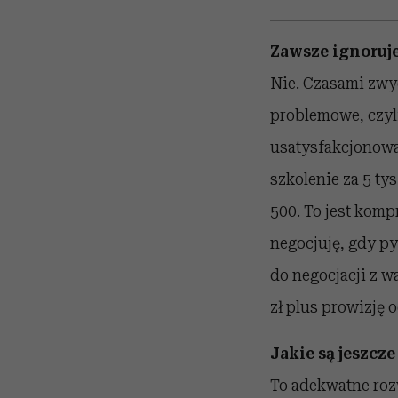
Zawsze ignoruj
Nie. Czasami zwy
problemowe, czyli
usatysfakcjonowa
szkolenie za 5 tys
500. To jest komp
negocjuję, gdy py
do negocjacji z w
zł plus prowizję 
Jakie są jeszc
To adekwatne rozw