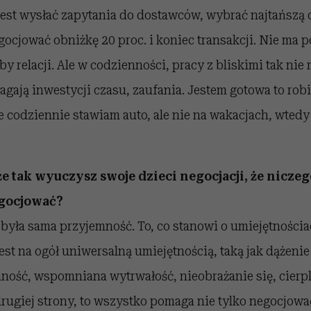
est wysłać zapytania do dostawców, wybrać najtańszą o
cjować obniżkę 20 proc. i koniec transakcji. Nie ma 
by relacji. Ale w codzienności, pracy z bliskimi tak nie
ają inwestycji czasu, zaufania. Jestem gotowa to rob
 codziennie stawiam auto, ale nie na wakacjach, wtedy
 że tak wyuczysz swoje dzieci negocjacji, że niczeg
egocjować?
 była sama przyjemność. To, co stanowi o umiejętności
est na ogół uniwersalną umiejętnością, taką jak dążenie
ność, wspomniana wytrwałość, nieobrażanie się, cierp
ugiej strony, to wszystko pomaga nie tylko negocjować,