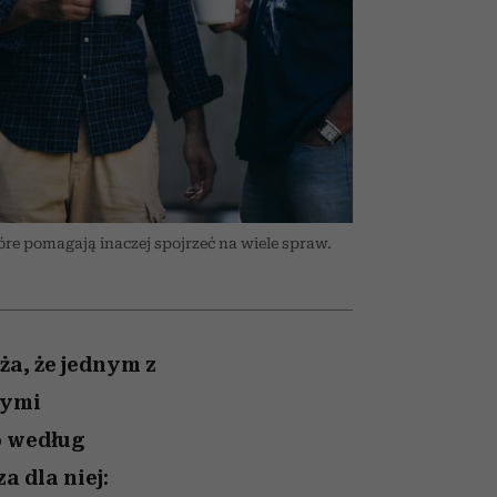
nił
relację z pieniędzmi
ane
zonu
tóre pomagają inaczej spojrzeć na wiele spraw.
ża, że jednym z
rymi
o według
 dla niej: