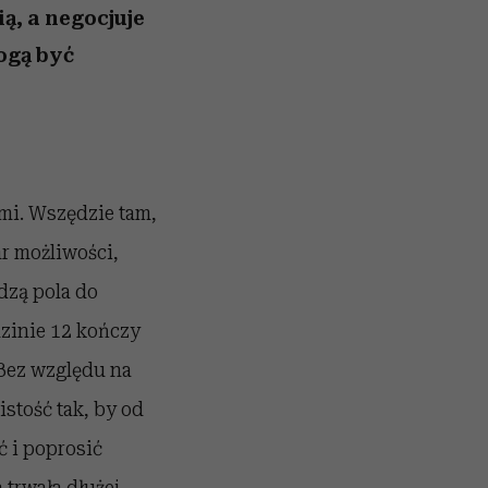
ią, a negocjuje
ogą być
ami. Wszędzie tam,
ar możliwości,
dzą pola do
dzinie 12 kończy
 Bez względu na
istość tak, by od
ć i poprosić
 trwała dłużej.