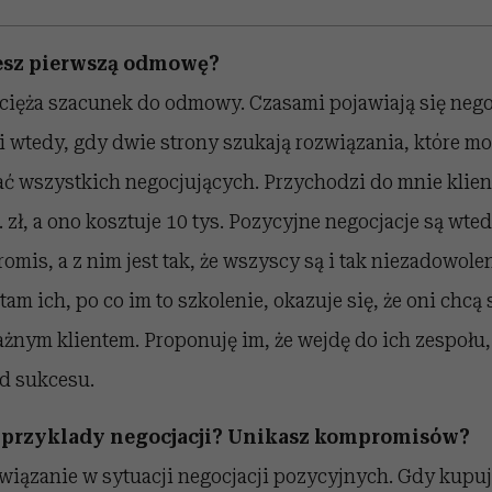
esz pierwszą odmowę?
cięża szacunek do odmowy. Czasami pojawiają się nego
 wtedy, gdy dwie strony szukają rozwiązania, które mo
ć wszystkich negocjujących. Przychodzi do mnie klient
. zł, a ono kosztuje 10 tys. Pozycyjne negocjacje są wt
romis, a z nim jest tak, że wszyscy są i tak niezadowol
tam ich, po co im to szkolenie, okazuje się, że oni chcą
ażnym klientem. Proponuję im, że wejdę do ich zespołu, z
od sukcesu.
ze przyklady negocjacji? Unikasz kompromisów?
iązanie w sytuacji negocjacji pozycyjnych. Gdy kupuję