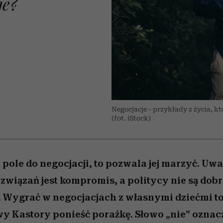
je?
 5,
kwestie, o których wciąż
skutki dla związku i dla
Miller s. 5, odc. 6]
Raport Lyst ujaw
boimy się mówić
partnerki
najbardziej pożąd
ubrania i marki se
Negocjacje - przykłady z życia, k
(fot. iStock)
 pole do negocjacji, to pozwala jej marzyć. Uwa
związań jest kompromis, a politycy nie są dob
 Wygrać w negocjacjach z własnymi dziećmi t
y Kastory ponieść porażkę. Słowo „nie” oznacza