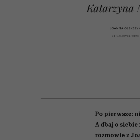
przekraczają swoje gra
powinien znać odpowi
kawę z Kasią Miller”, s.
weterynarz”
Katarzyna M
w seksie?
odc. 7]
JOANNA OLEKSZY
21 CZERWCA 2023
Po pierwsze: ni
A dbaj o siebi
rozmowie z Jo