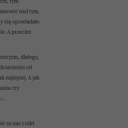
ych, tym
stanowić nad tym,
dy się opowiadało
ie. A przecież
ntryzm, dlatego,
dróżnieniu od
k najlepiej. A jak
ania czy
..
ć za nas i nikt