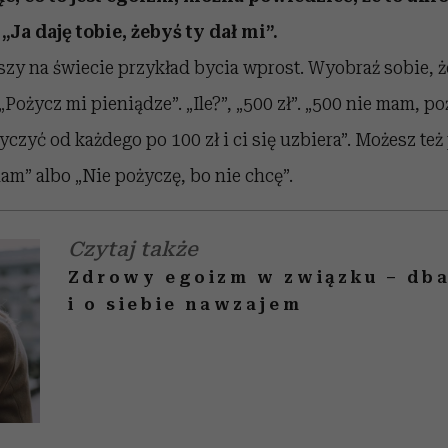
„Ja daję tobie, żebyś ty dał mi”.
epszy na świecie przykład bycia wprost. Wyobraź sobie, 
„Pożycz mi pieniądze”. „Ile?”, „500 zł”. „500 nie mam, po
czyć od każdego po 100 zł i ci się uzbiera”. Możesz też
am” albo „Nie pożyczę, bo nie chcę”.
Czytaj także
Zdrowy egoizm w związku – dba
i o siebie nawzajem