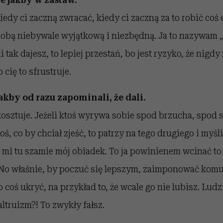
kiedy ci zaczną zwracać, kiedy ci zaczną za to robić coś 
osobą niebywale wyjątkową i niezbędną. Ja to nazywam 
i tak dajesz, to lepiej przestań, bo jest ryzyko, że nigdy
 cię to sfrustruje.
 jakby od razu zapominali, że dali.
 kosztuje. Jeżeli ktoś wyrywa sobie spod brzucha, spod 
ś, co by chciał zjeść, to patrzy na tego drugiego i myśli
mi tu szamie mój obiadek. To ja powinienem wcinać to 
” No właśnie, by poczuć się lepszym, zaimponować komu
o coś ukryć, na przykład to, że wcale go nie lubisz. Ludz
 altruizm?! To zwykły fałsz.