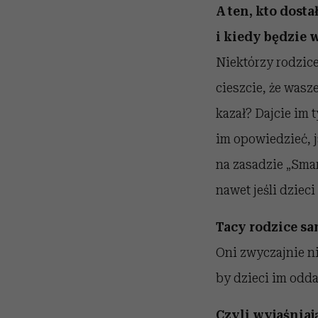
A ten, kto dost
i kiedy będzie 
Niektórzy rodzice
cieszcie, że wasze
kazał? Dajcie im 
im opowiedzieć, ja
na zasadzie „Smar
nawet jeśli dzieci 
Tacy rodzice sam
Oni zwyczajnie ni
by dzieci im odda
Czyli wyjaśniają