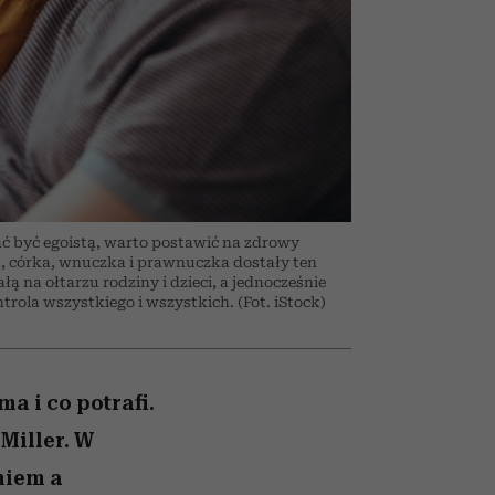
026/27
to dla nich zarwiesz noc
zupełny brak ogłady
Auschwitz
girls”
ać być egoistą, warto postawić na zdrowy
, córka, wnuczka i prawnuczka dostały ten
ą na ołtarzu rodziny i dzieci, a jednocześnie
rola wszystkiego i wszystkich. (Fot. iStock)
ma i co potrafi.
Miller. W
niem a