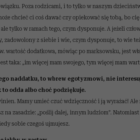
wiązku. Poza rodzicami, i to tylko w naszym dzieciństw
oże chcieć ci coś dawać czy opiekować się tobą, bo cię 
 ale tylko w ramach tego, czym dysponuje. A jeżeli człow
, zadowolony z siebie i wie, czym dysponuje, to wie te
zw. wartość dodatkowa, mówiąc po marksowsku, jest wła
 jest taka: „im więcej mam swojego, tym więcej mam war
tego naddatku, to wbrew egotyzmowi, nie interesuj
 to odda albo choć podziękuje.
nien. Mamy umieć czuć wdzięczność i ją wyrażać! Ale n
z na zasadzie: „poślij dalej, innym ludziom”. Natomiast
iedy sobie czegoś ujmujesz.
le jakby w zastaw.