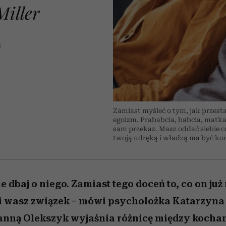
nice
edź
 5,
Wiemy, gdzie go kupić
zaskakujący faworyt
Miller s. 5, odc. 6]
sezon jesień–zima 2
iller
K
Zamiast myśleć o tym, jak przest
egoizm. Prababcia, babcia, matka
sam przekaz. Masz oddać siebie cał
twoją udręką i władzą ma być kont
e dbaj o niego. Zamiast tego doceń to, co on już 
e i wasz związek – mówi psycholożka Katarzyna 
anną Olekszyk wyjaśnia różnicę między kocha