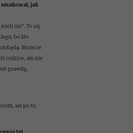
u smakował, jak
ieli nic”. To się
kiego, bo kto
 zdobędą. Możecie
li rodzice, ale nie
jest prawdą,
ciom, ale po to,
cenie tej