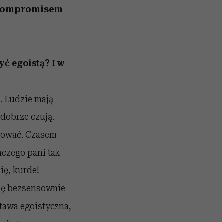
 kompromisem
yć egoistą? I w
. Ludzie mają
 dobrze czują.
arować. Czasem
aczego pani tak
ię, kurde!
się bezsensownie
stawa egoistyczna,