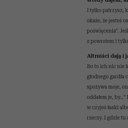
I tylko patrzysz, 
okaże, że jesteś 
poświęcenia”. Jeśl
z powrotem i tylko
Altruiści dają i
Bo to ich nic nie
głodnego gardła co
spożywa moje, on 
oddałem je, by...
w czyjeś łaski alb
rzeczy. I gdzie tu