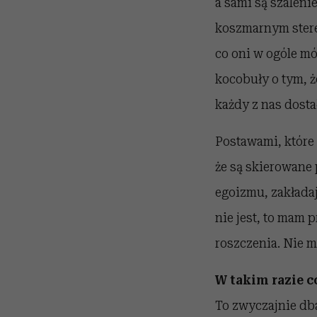
a sami są szaleni
koszmarnym stere
co oni w ogóle mó
kocobuły o tym, ż
każdy z nas dosta
Postawami, które
że są skierowane
egoizmu, zakładają
nie jest, to mam 
roszczenia. Nie m
W takim razie co
To zwyczajnie dba