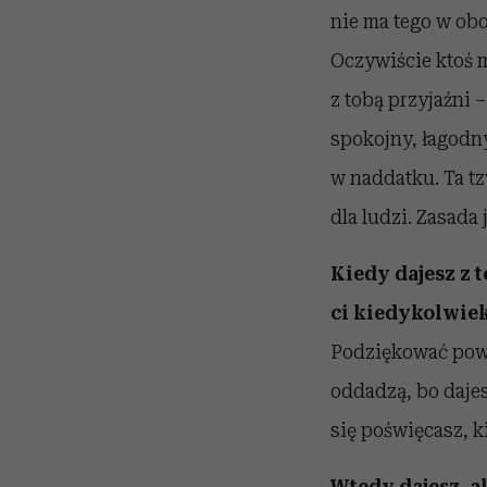
nie ma tego w obo
Oczywiście ktoś m
z tobą przyjaźni –
spokojny, łagodny
w naddatku. Ta t
dla ludzi. Zasada
Kiedy dajesz z 
ci kiedykolwiek
Podziękować powi
oddadzą, bo dajes
się poświęcasz, k
Wtedy dajesz, a