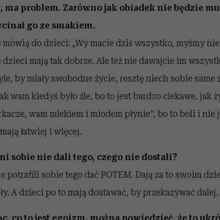
ał, ma problem. Zarówno jak obiadek nie będzie m
wcinał go ze smakiem.
 mówią do dzieci: „Wy macie dziś wszystko, myśmy nie m
 dzieci mają tak dobrze. Ale też nie dawajcie im wszyst
tyle, by miały swobodne życie, resztę niech sobie same
k wam kiedyś było źle, bo to jest bardzo ciekawe, jak ży
kacze, wam mlekiem i miodem płynie”, bo to boli i nie 
mają łatwiej i więcej.
i sobie nie dali tego, czego nie dostali?
e potrafili sobie tego dać POTEM. Dają za to swoim dzie
ły. A dzieci po to mają dostawać, by przekazywać dalej.
c, co to jest egoizm, można powiedzieć, że to ukró