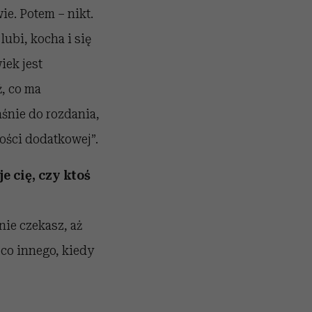
ie. Potem – nikt.
lubi, kocha i się
iek jest
ż, co ma
śnie do rozdania,
tości dodatkowej”.
e cię, czy ktoś
ie czekasz, aż
 co innego, kiedy