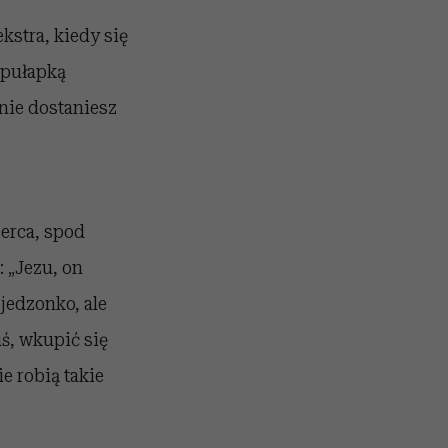
ekstra, kiedy się
„pułapką
 nie dostaniesz
serca, spod
: „Jezu, on
jedzonko, ale
ś, wkupić się
ie robią takie