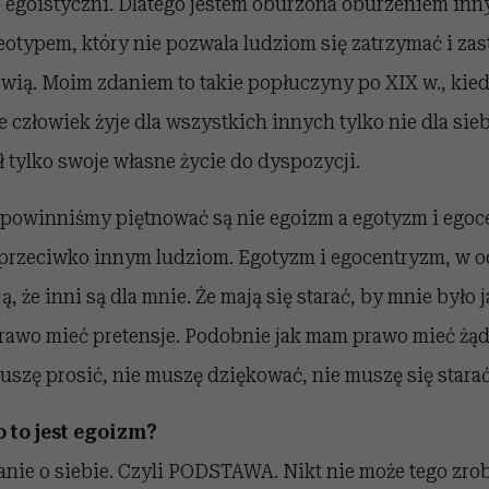
e egoistyczni. Dlatego jestem oburzona oburzeniem inn
otypem, który nie pozwala ludziom się zatrzymać i za
wią. Moim zdaniem to takie popłuczyny po XIX w., kie
e człowiek żyje dla wszystkich innych tylko nie dla sieb
ł tylko swoje własne życie do dyspozycji.
 powinniśmy piętnować są nie egoizm a egotyzm i egoce
 przeciwko innym ludziom. Egotyzm i egocentryzm, w o
, że inni są dla mnie. Że mają się starać, by mnie było ja
prawo mieć pretensje. Podobnie jak mam prawo mieć żąd
uszę prosić, nie muszę dziękować, nie muszę się starać.
 to jest egoizm?
nie o siebie. Czyli PODSTAWA. Nikt nie może tego zrobi