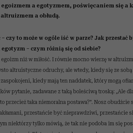
egoizmem a egotyzmem, poświęcaniem się a
altruizmem a obłudą.
 – czy to może w ogóle iść w parze? Jak przestać b
 egotyzm – czym różnią się od siebie?
 egoizm niż w miłość. I równie mocno wierzę w altruizm
to altruistyczne odruchy, ale wtedy, kiedy się ze sobą
 zaspokojeni, kiedy mają ten naddatek, który mogą ofi
ików pytanie, zadawane z taką boleściwą troską: „Ale dl
to przecież taka niemoralna postawa?”. Nosz obudźcie s
zakłamani, przestańcie być nieprawdziwi, przestańcie 
ym niektórzy tylko mówią, że tak nie podoba im się po