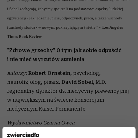
i Sobel zachęcają, żebyśmy spojrzeli na podstawowe aspekty ludzkiej
egzystencji - jak jedzenie, picie, odpoczynek, praca, a także wschody
i zachody słońca - w nowym, pokrzepiającym świetle.” -
Los Angeles
Times Book Review
"Zdrowe grzechy" O tym jak sobie odpuścić
i nie mieć wyrzutów sumienia
autorzy:
Robert Ornstein
,
psycholog,
neurofizjolog, pisarz.
David Sobel
, M.D.
regionalny dyrektor ds. medycyny prewencyjnej
w największym na świecie konsorcjum
medycznym Kaiser Permanente.
Wydawnictwo Czarna Owca