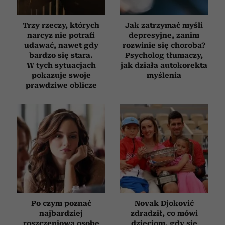
Trzy rzeczy, których
Jak zatrzymać myśli
narcyz nie potrafi
depresyjne, zanim
udawać, nawet gdy
rozwinie się choroba?
bardzo się stara.
Psycholog tłumaczy,
W tych sytuacjach
jak działa autokorekta
pokazuje swoje
myślenia
prawdziwe oblicze
Po czym poznać
Novak Djoković
najbardziej
zdradził, co mówi
roszczeniową osobę
dzieciom, gdy się