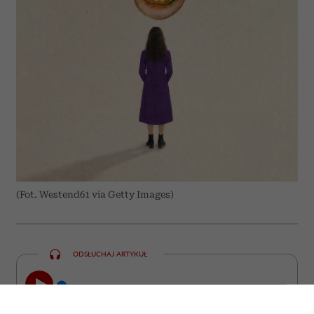
(Fot. Westend61 via Getty Images)
ODSŁUCHAJ ARTYKUŁ
00:00
05:42