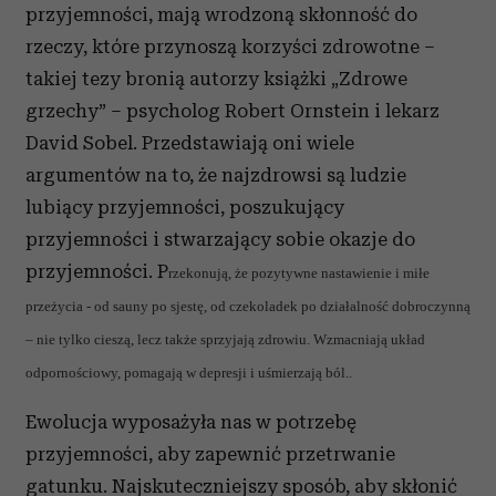
przyjemności, mają wrodzoną skłonność do
rzeczy, które przynoszą korzyści zdrowotne –
takiej tezy bronią autorzy książki „Zdrowe
grzechy” – psycholog Robert Ornstein i lekarz
David Sobel. Przedstawiają oni wiele
argumentów na to, że najzdrowsi są ludzie
lubiący przyjemności, poszukujący
przyjemności i stwarzający sobie okazje do
przyjemności. P
rzekonują, że pozytywne nastawienie i miłe
przeżycia - od sauny po sjestę, od czekoladek po działalność dobroczynną
– nie tylko cieszą, lecz także sprzyjają zdrowiu. Wzmacniają układ
odpornościowy, pomagają w depresji i uśmierzają ból..
Ewolucja wyposażyła nas w potrzebę
przyjemności, aby zapewnić przetrwanie
gatunku. Najskuteczniejszy sposób, aby skłonić