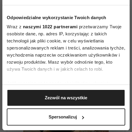
Odpowiedzialne wykorzystanie Twoich danych
Wraz z
naszymi 1022 partnerami
przetwarzamy Twoje
osobiste dane, np. adres IP, korzystając z takich
AUTOPROMOCJA
technologii jak pliki cookie, w celu wyświetlania
spersonalizowanych reklam i treści, analizowania tychże,
wychodzenia naprzeciw oczekiwaniom użytkowników i
rozwoju produktów. Masz wybór odnośnie tego, kto
używa Twoich danych i w jakich celach to robi.
Jeśli wyrazisz na to zgodę, chcielibyśmy również:
Gromadzić dane dotyczące Twojej lokalizacji
Zezwól na wszystkie
geograficznej z dokładnością nawet do kilku metrów
Identyfikować Twoje urządzenie, aktywnie
analizując charakteryzującego je zbiory danych
Spersonalizuj
(fingerprinting, czyli wirtualny odcisk palca)
Dowiedz się więcej odnośnie tego, jak Twoje osobiste