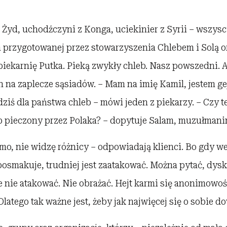
Żyd, uchodźczyni z Konga, uciekinier z Syrii – wszysc
a przygotowanej przez stowarzyszenia Chlebem i Solą o
piekarnię Putka. Pieką zwykły chleb. Nasz powszedni. 
 na zaplecze sąsiadów. – Mam na imię Kamil, jestem g
ziś dla państwa chleb – mówi jeden z piekarzy. – Czy 
b pieczony przez Polaka? – dopytuje Salam, muzułmanin
mo, nie widzę różnicy – odpowiadają klienci. Bo gdy w
 posmakuje, trudniej jest zaatakować. Można pytać, dys
 nie atakować. Nie obrażać. Hejt karmi się anonimowośc
Dlatego tak ważne jest, żeby jak najwięcej się o sobie d