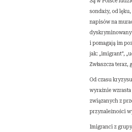
Są w Polsce ludzi
sondaży, od lęku,
napisów na murac
dyskryminowanych
i pomagają im poz
jak: „imigrant”, 
Zwłaszcza teraz, 
Od czasu kryzysu 
wyraźnie wzrasta 
związanych z prz
przynależności w
Imigranci z grup