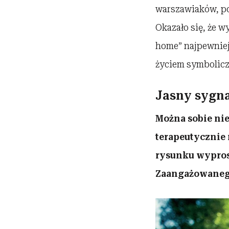
warszawiaków, pod
Okazało się, że w
home” najpewniej
życiem symboliczn
Jasny sygna
Można sobie nie
terapeutycznie 
rysunku wypros
Zaangażowaneg