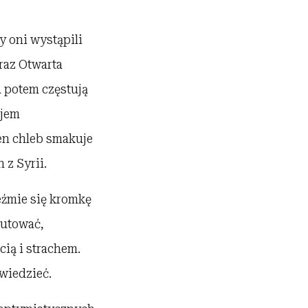
y oni wystąpili
raz Otwarta
A potem częstują
ejem
ten chleb smakuje
 z Syrii.
eźmie się kromkę
kutować,
ią i strachem.
owiedzieć.