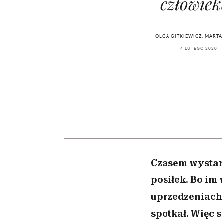
człowiek
przekraczają swoje gra
powinien znać odpowi
kawę z Kasią Miller”, s.
Wiemy, gdzie go kupi
w seksie?
odc. 7]
OLGA GITKIEWICZ, MARTA
4 LUTEGO 2020
Czasem wystar
posiłek. Bo im
uprzedzeniach.
spotkał. Więc s