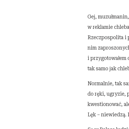
Gej, muzułmanin, 
w reklamie chleb
Rzeczpospolita i 
nim zaproszonych
i przygotowałem d
tak samo jak chle
Normalnie, tak sa
do ręki, ugryzie,
kwestionować, ale
Lęk – niewiedzą. 