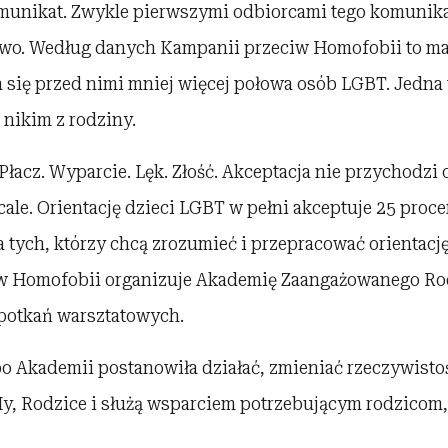
munikat. Zwykle pierwszymi odbiorcami tego komunikat
two. Według danych Kampanii przeciw Homofobii to ma
a się przed nimi mniej więcej połowa osób LGBT. Jedna 
 nikim z rodziny.
 Płacz. Wyparcie. Lęk. Złość. Akceptacja nie przychodzi
ale. Orientację dzieci LGBT w pełni akceptuje 25 proce
a tych, którzy chcą zrozumieć i przepracować orientacj
w Homofobii organizuje Akademię Zaangażowanego Rod
otkań warsztatowych.
 Akademii postanowiła działać, zmieniać rzeczywistoś
y, Rodzice i służą wsparciem potrzebującym rodzicom,