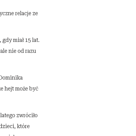
czne relacje ze
gdy miał 15 lat.
ale nie od razu
 Dominika
że hejt może być
latego zwróciło
dzieci, które