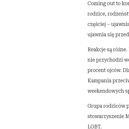
Coming out to ko
rodzice, rodzeńs
częściej – ujawni
ujawnia się przed
Reakcje są różne.
nie przychodzi wc
procent ojców. Dl
Kampania przeci
weekendowych sp
Grupa rodziców po
stowarzyszenie M
LGBT.