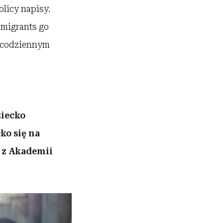
olicy napisy.
mmigrants go
m codziennym
ziecko
ko się na
 z Akademii