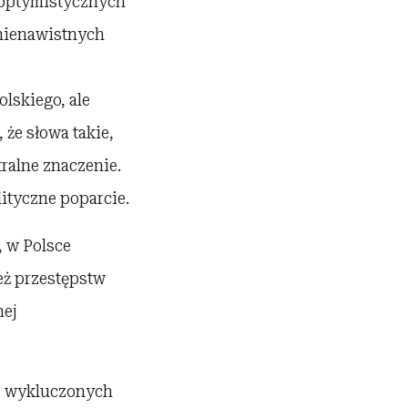
o optymistycznych
 nienawistnych
lskiego, ale
że słowa takie,
ralne znaczenie.
lityczne poparcie.
, w Polsce
też przestępstw
nej
h, wykluczonych