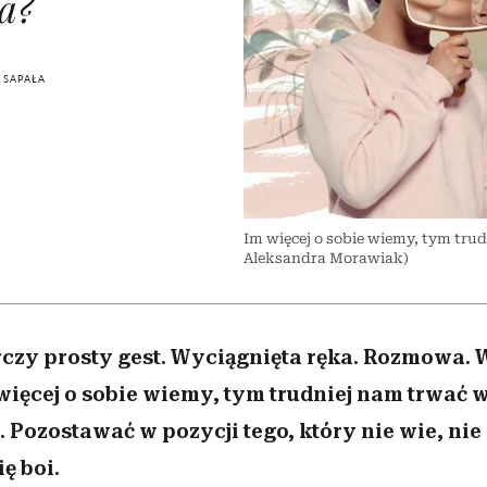
a?
nice
edź
 5,
ć
sezon jesień–zima 2026/27
zaskakujący faworyt
Miller s. 5, odc. 6]
zupełny brak ogł
girls”
 SAPAŁA
Im więcej o sobie wiemy, tym trud
Aleksandra Morawiak)
czy prosty gest. Wyciągnięta ręka. Rozmowa.
 więcej o sobie wiemy, tym trudniej nam trwać 
 Pozostawać w pozycji tego, który nie wie, nie 
ię boi.