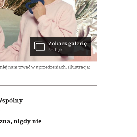
ady
to dla nich zarwiesz noc
Auschwitz
Zobacz galerię
5 zdjęć
niej nam trwać w uprzedzeniach. (Ilustracja:
 Wspólny
w
zna, nigdy nie