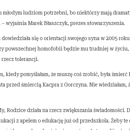
m młodym ludziom potrzebni, bo niektórzy mają dramaty
 – wyjaśnia Marek Błaszczyk, prezes stowarzyszenia.
owiedziała się o orientacji swojego syna w 2005 roku, 
rzy powszechnej homofobii będzie mu trudniej w życiu, 
 rzecz tolerancji.
m, kiedy pomyślałam, że muszę coś zrobić, była śmierć
ata przed śmiercią Kacpra z Gorczyna. Nie wiedziałam, 
y, Rodzice działa na rzecz zwiększania świadomości. D
dukacji z apelem o edukację już od przedszkola. Żeby te 