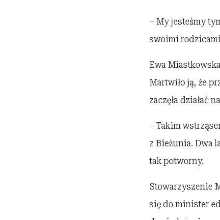
– My jesteśmy ty
swoimi rodzicami
Ewa Miastkowska d
Martwiło ją, że p
zaczęła działać na
– Takim wstrząse
z Bieżunia. Dwa l
tak potworny.
Stowarzyszenie M
się do minister e