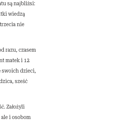
u są najbliżsi:
tki wiedzą
trzecia nie
 od razu, czasem
nt matek i 12
ę swoich dzieci,
zica, sześć
ć. Założyli
 ale i osobom