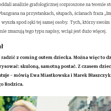
dali analizie grafologicznej rozproszone na terenie st
ybazgrana na przystankach, słupach, ścianach fraza „I
 wyszła spod ręki tej samej osoby. Tych, którzy swoi
ie zmazują tego typu napisy, wciąż jest dużo więcej.
ł
 radzić z coming outem dziecka. Można więc to d
rysować: skuloną, samotną postać. Z czasem dziec
tuje – mówią Ewa Miastkowska i Marek Błaszczyk
o Rodzica.