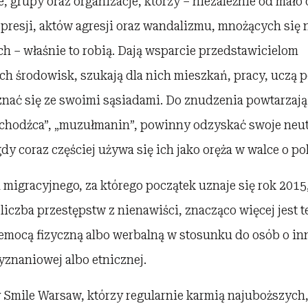
e, grupy oraz organizacje, którzy – niezależnie od mał
 presji, aktów agresji oraz wandalizmu, mnożących się
h – właśnie to robią. Dają wsparcie przedstawicielom
 środowisk, szukają dla nich mieszkań, pracy, uczą po
nać się ze swoimi sąsiadami. Do znudzenia powtarzają, 
„uchodźca”, „muzułmanin”, powinny odzyskać swoje neut
gdy coraz częściej używa się ich jako oręża w walce o po
migracyjnego, za którego początek uznaje się rok 2015
liczba przestępstw z nienawiści, znacząco więcej jest 
emocą fizyczną albo werbalną w stosunku do osób o in
yznaniowej albo etnicznej.
y Smile Warsaw, którzy regularnie karmią najuboższyc