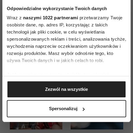
ZAMÓW
Odpowiedzialne wykorzystanie Twoich danych
Wraz z
naszymi 1022 partnerami
przetwarzamy Twoje
WYDANIE DRUKOWANE
osobiste dane, np. adres IP, korzystając z takich
technologii jak pliki cookie, w celu wyświetlania
E-WYDANIE
spersonalizowanych reklam i treści, analizowania tychże,
wychodzenia naprzeciw oczekiwaniom użytkowników i
rozwoju produktów. Masz wybór odnośnie tego, kto
używa Twoich danych i w jakich celach to robi.
Jeśli wyrazisz na to zgodę, chcielibyśmy również:
Gromadzić dane dotyczące Twojej lokalizacji
Zezwól na wszystkie
geograficznej z dokładnością nawet do kilku metrów
Identyfikować Twoje urządzenie, aktywnie
analizując charakteryzującego je zbiory danych
Spersonalizuj
(fingerprinting, czyli wirtualny odcisk palca)
Dowiedz się więcej odnośnie tego, jak Twoje osobiste
dane są przetwarzane oraz ustaw własne preferencje w