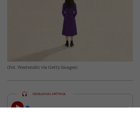
(Fot. Westend61 via Getty Images)
ODSŁUCHAJ ARTYKUŁ
00:00
05:42