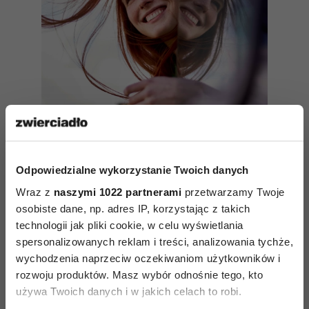
Uwierz w siebie. Oto filary, na
Odpowiedzialne wykorzystanie Twoich danych
których zbudujesz przekonanie,
że możesz
Wraz z
naszymi 1022 partnerami
przetwarzamy Twoje
osobiste dane, np. adres IP, korzystając z takich
technologii jak pliki cookie, w celu wyświetlania
spersonalizowanych reklam i treści, analizowania tychże,
Wpływa na osobiste spełnienie
wychodzenia naprzeciw oczekiwaniom użytkowników i
Nathaniel Branden pisze, że esencją poczucia
rozwoju produktów. Masz wybór odnośnie tego, kto
używa Twoich danych i w jakich celach to robi.
własnej wartości jest zaufanie do własnego