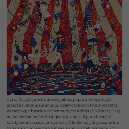
Cyrk. Usiądź prosto, ucz się pilnie, popraw włosy, bądź
grzeczna, ładnie się umaluj, dziewczynkom to nie przystoi.
Ile razy wpadłyście w schemat bycia Kobietą? Niestety, listę
nakazów i zakazów dostajemy już na sali porodowej i z
każdym dniem się ona wydłuża. Chodzimy jak po sznurku,
balansując pomiędzy wymaganiami a oczekiwaniami. Czy