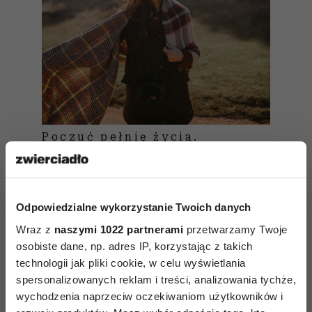
Poczuć pełnię życia.
O korzyściach, jakie daje nam
bycie mindful, opowiada
Wojciech Eichelberger
Odpowiedzialne wykorzystanie Twoich danych
Wraz z
naszymi 1022 partnerami
przetwarzamy Twoje
Wszystkie te momenty świadomego ruchu mogą
osobiste dane, np. adres IP, korzystając z takich
się charakteryzować bodyfulness. Świadomość
technologii jak pliki cookie, w celu wyświetlania
nie będzie tu klasyfikowana jako funkcja umysłu,
spersonalizowanych reklam i treści, analizowania tychże,
wychodzenia naprzeciw oczekiwaniom użytkowników i
ale jako funkcja przetwarzania sensorycznego