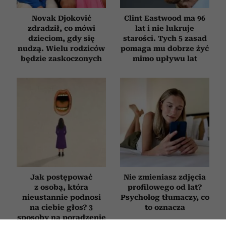
Novak Djoković
Clint Eastwood ma 96
zdradził, co mówi
lat i nie lukruje
dzieciom, gdy się
starości. Tych 5 zasad
nudzą. Wielu rodziców
pomaga mu dobrze żyć
będzie zaskoczonych
mimo upływu lat
Jak postępować
Nie zmieniasz zdjęcia
z osobą, która
profilowego od lat?
nieustannie podnosi
Psycholog tłumaczy, co
na ciebie głos? 3
to oznacza
sposoby na poradzenie