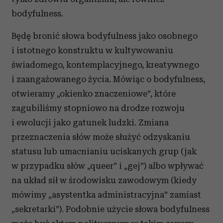
Partnerzy mogą połączyć te informacje z innymi danymi
bodyfulness.
otrzymanymi od Ciebie lub uzyskanymi podczas
korzystania z ich usług.
Będę bronić słowa bodyfulness jako osobnego
i istotnego konstruktu w kultywowaniu
świadomego, kontemplacyjnego, kreatywnego
i zaangażowanego życia. Mówiąc o bodyfulness,
otwieramy „okienko znaczeniowe”, które
zagubiliśmy stopniowo na drodze rozwoju
i ewolucji jako gatunek ludzki. Zmiana
przeznaczenia słów może służyć odzyskaniu
statusu lub umacnianiu uciskanych grup (jak
w przypadku słów „queer” i „gej”) albo wpływać
na układ sił w środowisku zawodowym (kiedy
mówimy „asystentka administracyjna” zamiast
„sekretarki”). Podobnie użycie słowa bodyfulness