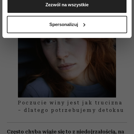
Zezwól na wszystkie
geograficznej z dokładnością nawet do kilku metrów
Identyfikować Twoje urządzenie, aktywnie
analizując charakteryzującego je zbiory danych
Spersonalizuj
(fingerprinting, czyli wirtualny odcisk palca)
Dowiedz się więcej odnośnie tego, jak Twoje osobiste
dane są przetwarzane oraz ustaw własne preferencje w
sekcji szczegółów
. W Deklaracji plików cookie możesz
zmienić lub wycofać swoją zgodę w dowolnej chwili.
Wykorzystujemy pliki cookie do spersonalizowania treści
i reklam, aby oferować funkcje społecznościowe i
analizować ruch w naszej witrynie. Informacje o tym, jak
korzystasz z naszej witryny, udostępniamy partnerom
społecznościowym, reklamowym i analitycznym.
Poczucie winy jest jak trucizna
Partnerzy mogą połączyć te informacje z innymi danymi
– dlatego potrzebujemy detoksu
otrzymanymi od Ciebie lub uzyskanymi podczas
korzystania z ich usług.
Często chyba wiąże się to z niedojrzałością, na