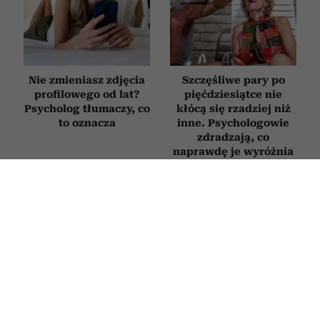
Nie zmieniasz zdjęcia
Szczęśliwe pary po
profilowego od lat?
pięćdziesiątce nie
Psycholog tłumaczy, co
kłócą się rzadziej niż
to oznacza
inne. Psychologowie
zdradzają, co
naprawdę je wyróżnia
6 „miłych” tekstów,
4 słowa, które sprawią,