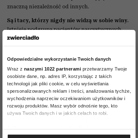
znaczną niezależność od innych.
Są i tacy, którzy nigdy nie widzą w sobie winy.
Istnieje podgrupa pacjentów narcystycznych,
którzy notorycznie obwiniają innych, ponieważ
zostali wbici w przeświadczenie o swojej
wyjątkowości i żyją w przekonaniu, że reguły się
Odpowiedzialne wykorzystanie Twoich danych
do nich nie stosują. Jednak większość ludzi
Wraz z
naszymi 1022 partnerami
przetwarzamy Twoje
chronicznie obwiniających innych ma
osobiste dane, np. adres IP, korzystając z takich
zanegowane, silnie stłumione poczucie winy –
technologii jak pliki cookie, w celu wyświetlania
spersonalizowanych reklam i treści, analizowania tychże,
można to poznać właśnie po ich roszczeniowości,
wychodzenia naprzeciw oczekiwaniom użytkowników i
arogancji, wywyższaniu się, nieuzasadnionej
rozwoju produktów. Masz wybór odnośnie tego, kto
pewności siebie.
używa Twoich danych i w jakich celach to robi.
Czytaj także
Jeśli wyrazisz na to zgodę, chcielibyśmy również:
Gromadzić dane dotyczące Twojej lokalizacji