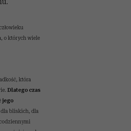
mu.
 człowieku
 o których wiele
adkość, która
ie.
Dlatego czas
ć jego
la bliskich, dla
 codziennymi