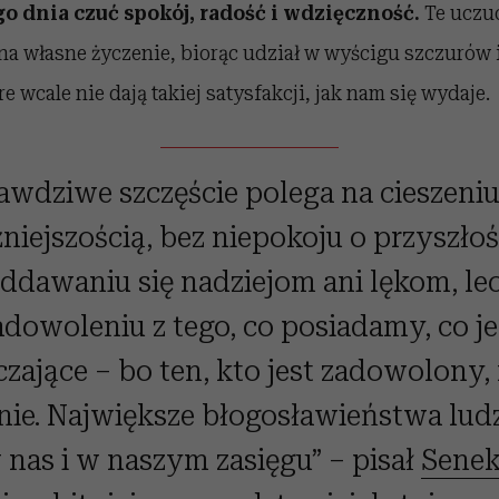
go dnia czuć spokój, radość i wdzięczność.
Te uczuc
a własne życzenie, biorąc udział w wyścigu szczurów 
e wcale nie dają takiej satysfakcji, jak nam się wydaje.
awdziwe szczęście polega na cieszeniu
źniejszością, bez niepokoju o przyszłoś
ddawaniu się nadziejom ani lękom, le
adowoleniu z tego, co posiadamy, co je
zające – bo ten, kto jest zadowolony,
nie. Największe błogosławieństwa lud
 nas i w naszym zasięgu” – pisał
Senek