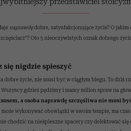
jwybitniejszy przedstawiciel stoicyz
daje
naprawdę
dobre, satysfakcjonujące życie? O jakim
częściarz”? Oto 5 nieoczywistych oznak dobrego życia,
z się nigdzie spieszyć
a dobre życie, nie musi być w ciągłym biegu. To dziś rz
. Wszyscy gdzieś pędzimy i mamy milion spraw na głow
luksusem, a osoba naprawdę szczęśliwa nie musi by
 może wykonywać obowiązki w swoim tempie, ma czas d
że chodzić na nieśpieszne spacery czy delektować się