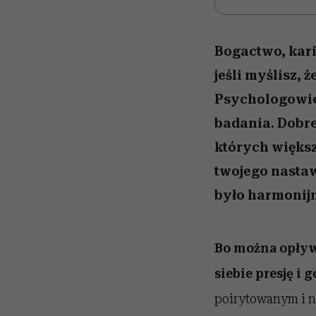
Bogactwo, kari
jeśli myślisz, 
Psychologowie 
badania. Dobre
których większ
twojego nastaw
było harmonijne
Bo można opływa
siebie presję i 
poirytowanym i 