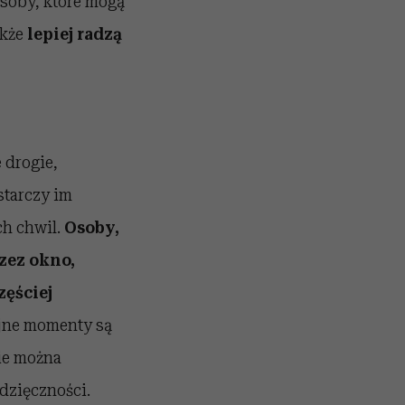
soby, które mogą
akże
lepiej radzą
 drogie,
starczy im
h chwil.
Osoby,
zez okno,
zęściej
ajne momenty są
ie można
dzięczności.