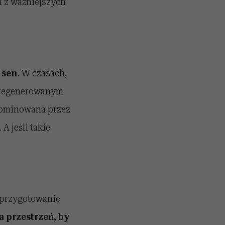
m z ważniejszych
 sen
. W czasach,
 zregenerowanym
zdominowana przez
 jeśli takie
 przygotowanie
a przestrzeń, by