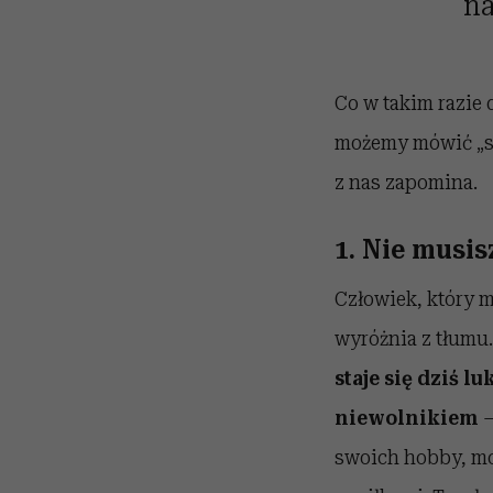
na
Co w takim razie 
możemy mówić „sz
z nas zapomina.
1. Nie musis
Człowiek, który m
wyróżnia z tłumu
staje się dziś 
niewolnikiem
–
swoich hobby, mo