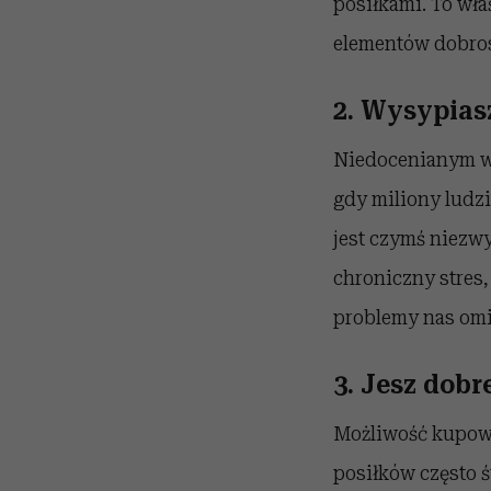
posiłkami. To wł
elementów dobro
2. Wysypiasz
Niedocenianym ws
gdy miliony ludz
jest czymś niezw
chroniczny stres,
problemy nas omi
3. Jesz dobr
Możliwość kupowa
posiłków często 