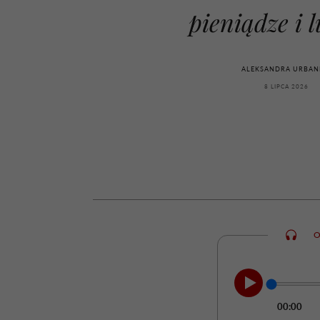
kawę z Kasią Miller”, s.
rozczarowują
pieniądze i 
odc. 7]
ALEKSANDRA URBAN
8 LIPCA 2026
O
00:00