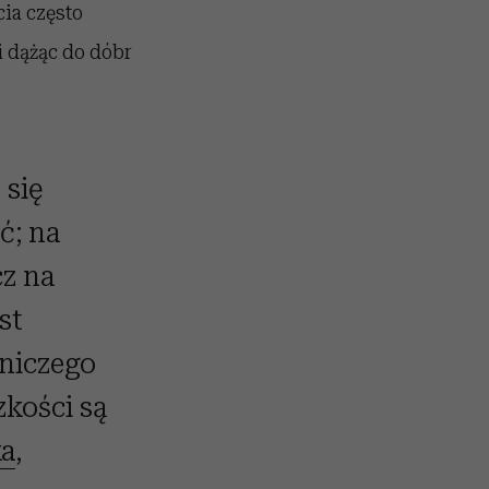
ia często
i dążąc do dóbr
 się
ć; na
cz na
st
 niczego
zkości są
a
,