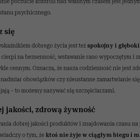
aśnie poczucie kontroli nad własnym czasem jest jedny
stanu psychicznego.
 się
kaźnikiem dobrego życia jest też
spokojny i głęboki
i cierpi na bezsenność, wstawanie rano wypoczętym i
ykle cennym. Oznacza, że nasza codzienność nie jest 
 nadmiar obowiązków czy nieustanne zamartwianie się. A
jają – to możemy nazywać się szczęściarzami.
ej jakości, zdrową żywność
nia dobrej jakości produktów i znajdowania czasu na
świadczy o tym, że
ktoś nie żyje w ciągłym biegu i m