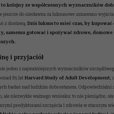
 a to kolejny ze współczesnych wyznaczników dob
że jeszcze do niedawna za luksusowe uznawano wyjścia 
ń z dostawą.
Dziś luksus to mieć czas, by kupować d
ty, samemu gotować i spożywać zdrowe, domowe 
ższych.
inę i przyjaciół
e jeden z najważniejszych wyznaczników szczęśliweg
ponad 85 lat
Harvard Study of Adult Development
,
zych badań nad ludzkim dobrostanem. Odpowiedzialni 
o, ale niezwykle ważnego wniosku: to nie pieniądze, s
pszymi predyktorami szczęścia i zdrowia w starszym wi