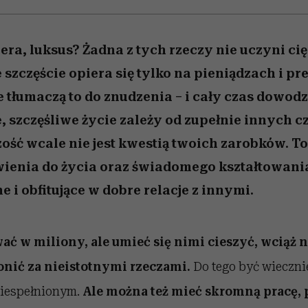
era, luksus? Żadna z tych rzeczy nie uczyni ci
że szczęście opiera się tylko na pieniądzach i pre
tłumaczą to do znudzenia – i cały czas dowodz
, szczęśliwe życie zależy od zupełnie innych c
ość wcale nie jest kwestią twoich zarobków. T
ienia do życia oraz świadomego kształtowania
 i obfitujące w dobre relacje z innymi.
ć w miliony, ale umieć się nimi cieszyć, wciąż 
gonić za nieistotnymi rzeczami.
Do tego być wieczni
niespełnionym.
Ale można też mieć skromną pracę, 