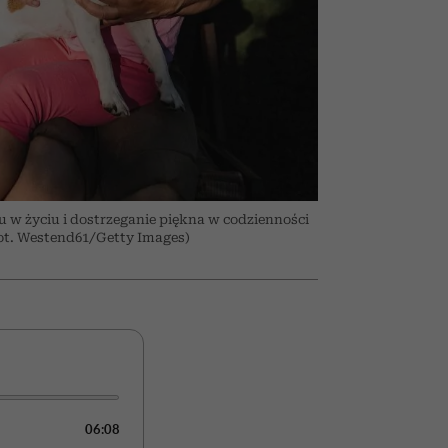
olarów
żegnają się eleganckie osoby
u w życiu i dostrzeganie piękna w codzienności
Fot. Westend61/Getty Images)
06:08