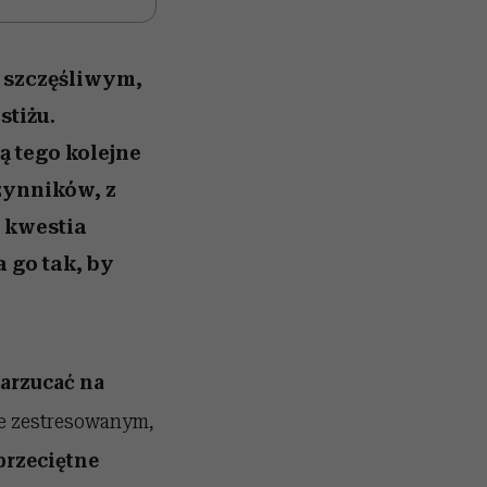
ę szczęśliwym,
stiżu.
ą tego kolejne
zynników, z
o kwestia
 go tak, by
narzucać na
e zestresowanym,
przeciętne