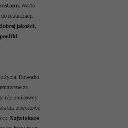
rostanu.
Warto
do restauracji
obrej jakości,
posiłki
o życia. Dowodzi
 uznawane za
za nie naukowcy
ława ani zawodowe
eku.
Największe