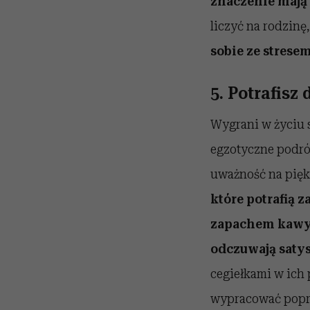
znaczenie mają 
liczyć na rodzinę,
sobie ze stresem
5. Potrafisz
Wygrani w życiu s
egzotyczne podró
uważność na pięk
które potrafią 
zapachem kawy, 
odczuwają satys
cegiełkami w ich
wypracować poprz