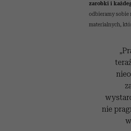
zarobki i każde
odbieramy sobie n
materialnych, któr
„Pr
tera
nieo
z
wystarc
nie prag
w