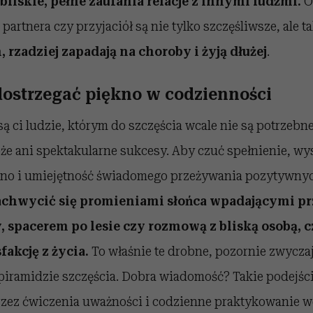
bliskie, pełne zaufania relacje z innymi ludźmi.
O
 partnera czy przyjaciół są nie tylko szczęśliwsze, ale t
, rzadziej zapadają na choroby i żyją dłużej
.
 dostrzegać piękno w codzienności
ą ci ludzie, którym do szczęścia wcale nie są potrzebne
że ani spektakularne sukcesy. Aby czuć spełnienie, wy
no i umiejętność świadomego przeżywania pozytywnyc
zachwycić się promieniami słońca wpadającymi pr
spacerem po lesie czy rozmową z bliską osobą, c
fakcję z życia.
To właśnie te drobne, pozornie zwycz
 piramidzie szczęścia. Dobra wiadomość? Takie podejśc
ez ćwiczenia uważności i codzienne praktykowanie w