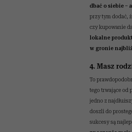
dbać o siebie –
przy tym dodać, 
czy kupowanie da
lokalne produk
w gronie najbli
4. Masz rodz
To prawdopodobni
tego trwające od 
jedno z najdłużs
doszli do prosteg
sukcesy są najle