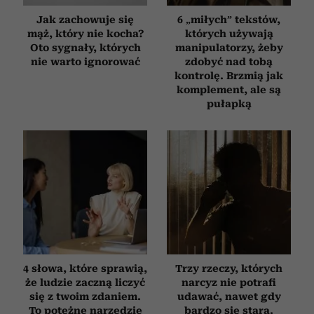
Jak zachowuje się
6 „miłych” tekstów,
mąż, który nie kocha?
których używają
Oto sygnały, których
manipulatorzy, żeby
nie warto ignorować
zdobyć nad tobą
kontrolę. Brzmią jak
komplement, ale są
pułapką
4 słowa, które sprawią,
Trzy rzeczy, których
że ludzie zaczną liczyć
narcyz nie potrafi
się z twoim zdaniem.
udawać, nawet gdy
To potężne narzędzie
bardzo się stara.