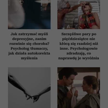
społecznościowym, reklamowym i analitycznym.
Partnerzy mogą połączyć te informacje z innymi danymi
otrzymanymi od Ciebie lub uzyskanymi podczas
korzystania z ich usług.
Jak zatrzymać myśli
Szczęśliwe pary po
depresyjne, zanim
pięćdziesiątce nie
rozwinie się choroba?
kłócą się rzadziej niż
Psycholog tłumaczy,
inne. Psychologowie
jak działa autokorekta
zdradzają, co
myślenia
naprawdę je wyróżnia