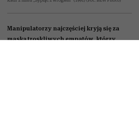
Kadr z filmu „Sypiąc z wrogiem” (1991) (Fot. BEW Photo)
Manipulatorzy najczęściej kryją się za
maską troskliwych empatów, którzy
pragną wyłącznie naszego dobra. Właśnie
to sprawia, że są tak niebezpieczni – bo
im bardziej wydają się serdeczni i
wspierający, tym trudniej zauważyć, że za
ich słowami kryje się próba przejęcia
kontroli. Wytrawny manipulator potrafi
zamienić komplement, radę czy wyraz
troski w subtelne narzędzie wpływu,
które z czasem odbiera drugiej osobie