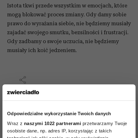
Istota tkwi przede wszystkim w emocjach, które
mogą blokować proces zmiany. Gdy damy sobie
prawo do wyrażania siebie, nie będziemy musiały
zajadać swojego smutku, bezsilności i frustracji.
Gdy zadbamy o swoje uczucia, nie będziemy
musiały ich koić jedzeniem.
AUTOPROMOCJA
Odpowiedzialne wykorzystanie Twoich danych
Wraz z
naszymi 1022 partnerami
przetwarzamy Twoje
osobiste dane, np. adres IP, korzystając z takich