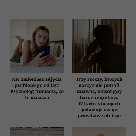
analizować ruch w naszej witrynie. Informacje o tym, jak
korzystasz z naszej witryny, udostępniamy partnerom
społecznościowym, reklamowym i analitycznym.
Partnerzy mogą połączyć te informacje z innymi danymi
otrzymanymi od Ciebie lub uzyskanymi podczas
korzystania z ich usług.
Nie zmieniasz zdjęcia
Trzy rzeczy, których
profilowego od lat?
narcyz nie potrafi
Psycholog tłumaczy, co
udawać, nawet gdy
to oznacza
bardzo się stara.
W tych sytuacjach
pokazuje swoje
prawdziwe oblicze