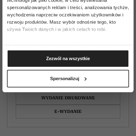
technologii jak pliki cookie, w celu wyświetlania
spersonalizowanych reklam i treści, analizowania tychże,
wychodzenia naprzeciw oczekiwaniom użytkowników i
rozwoju produktów. Masz wybór odnośnie tego, kto
używa Twoich danych i w jakich celach to robi.
Jeśli wyrazisz na to zgodę, chcielibyśmy również:
Gromadzić dane dotyczące Twojej lokalizacji
Zezwól na wszystkie
geograficznej z dokładnością nawet do kilku metrów
Identyfikować Twoje urządzenie, aktywnie
analizując charakteryzującego je zbiory danych
Spersonalizuj
(fingerprinting, czyli wirtualny odcisk palca)
ZAMÓW
Dowiedz się więcej odnośnie tego, jak Twoje osobiste
dane są przetwarzane oraz ustaw własne preferencje w
WYDANIE DRUKOWANE
sekcji szczegółów
. W Deklaracji plików cookie możesz
E-WYDANIE
zmienić lub wycofać swoją zgodę w dowolnej chwili.
Wykorzystujemy pliki cookie do spersonalizowania treści
i reklam, aby oferować funkcje społecznościowe i