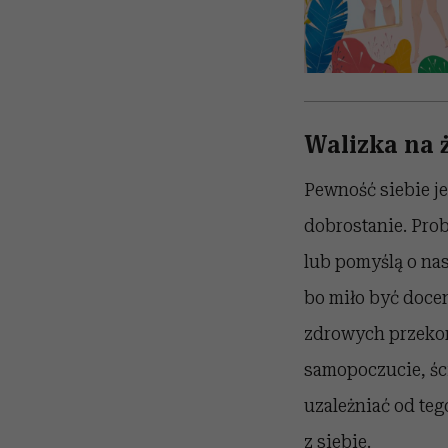
Walizka na 
Pewność siebie j
dobrostanie. Pro
lub pomyślą o nas
bo miło być doce
zdrowych przekon
samopoczucie, śc
uzależniać od teg
z siebie.