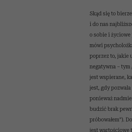
Skąd się to bierz
i do nas najbliżs
o sobie i życiowe
mówi psycholożka 
poprzez to, jakie
negatywna – tym g
jest wspierane, k
jest, gdy pozwal
ponieważ nadmier
budzić brak pewno
próbowałem”). Do
jest wartościowe 