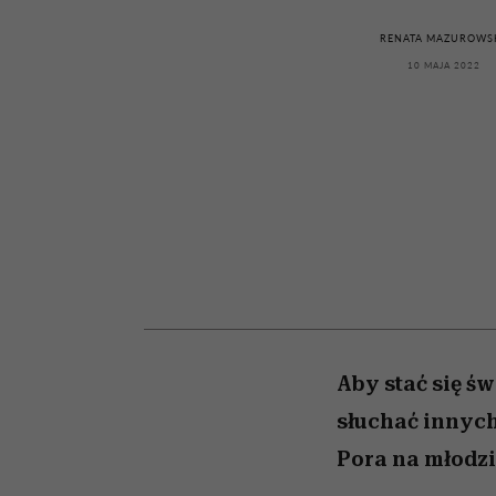
kawę z Kasią Miller”, s.
girls”
odc. 7]
RENATA MAZUROWS
10 MAJA 2022
Aby stać się ś
słuchać innych,
Pora na młodzi