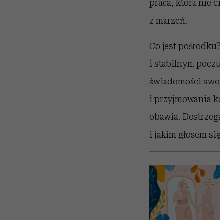
praca, która nie c
z marzeń.
Co jest pośrodku
i stabilnym poczu
świadomości swoic
i przyjmowania ko
obawia. Dostrzega
i jakim głosem si