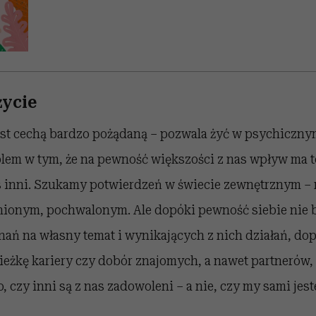
życie
est cechą bardzo pożądaną – pozwala żyć w psychiczny
blem w tym, że na pewność większości z nas wpływ ma t
 inni. Szukamy potwierdzeń w świecie zewnętrznym – n
nionym, pochwalonym. Ale dopóki pewność siebie nie b
ań na własny temat i wynikających z nich działań, do
ieżkę kariery czy dobór znajomych, a nawet partnerów
o, czy inni są z nas zadowoleni – a nie, czy my sami je