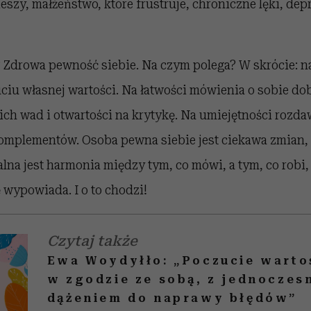
ieszy, małżeństwo, które frustruje, chroniczne lęki, dep
? Zdrowa pewność siebie. Na czym polega? W skrócie: 
ciu własnej wartości. Na łatwości mówienia o sobie dobr
h wad i otwartości na krytykę. Na umiejętności rozdaw
mplementów. Osoba pewna siebie jest ciekawa zmian, a 
lna jest harmonia między tym, co mówi, a tym, co robi, 
ę wypowiada. I o to chodzi!
Czytaj także
Ewa Woydyłło: „Poczucie wartoś
w zgodzie ze sobą, z jednocze
dążeniem do naprawy błędów”