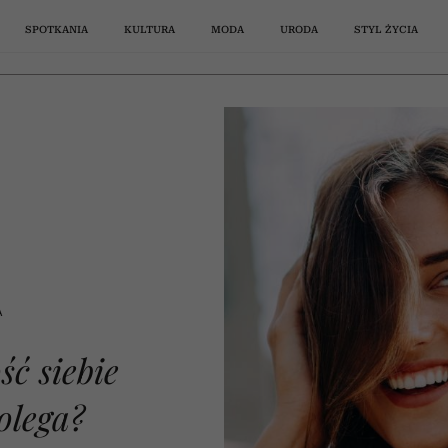
SPOTKANIA
KULTURA
MODA
URODA
STYL ŻYCIA
bie – na czym polega?
PSYCHOLOGIA
STYL ŻYCIA
SPOTKANIA
PODCASTY
WŁOSY
WIDEO
FILMY
MODA
SPOTKANI
PODCASTY
PODRÓŻE
RELACJE
SERIALE
URODA
WIDEO
MODA
owie
„Testosteron spada o 2%
„Ludzie nie wiedzą, 
. Co
rocznie już u
zaczyna się ciąża”. 
A
a po
trzydziestolatków”. Jakie
Tadeusz Oleszczuk 
ć siebie
wę z
objawy oprócz tzw. triady
mity dotyczące płodn
m na
ią na
res?
sa
go
a
W 2027 roku wystąpi na PGE
Czółenka, japonki, a może
Jak przerabiać toksyczne
Filmy, które zmieniają
Cienkie włosy od razu
Nie musi mieć torebki
Czym się kończy
7 miejsc w Chorwacji
Jak powinien zacho
Jaki kolor paznokci d
„Przerwa na kawę z 
Nikt tego nie rozgrz
Nie buty i nie tore
Uwielbiasz „Koch
7
seksualnej zwiastują
„Jak zdrowie”, odc
rgan
 Ich
brze
nia
 ci
ża
szpilki? Havaianas podzieliła
Narodowym. Kim jest Karol
spojrzenie na tematy tabu.
nadopiekuńczość matki
wyglądają na gęstsze.
Chanel. Prawdziwie
myśli? Kasia Miller:
kłopoty” i cały czas o
Miller”, sezon 5, odc.
wciąż można odpocz
najgorętszym doda
się mąż wobec żony
latki? Odcienie, k
Madonna – ikon
andropauzę? | „Jak zdrowie”,
olega?
zje.
ści,
 to
mą
ne
re
wobec syna? Terapeutka par
Fryzjerzy polecają te 5 cięć
G, o której w Polsce wciąż
internet premierą nowych
elegancką kobietę można
Wymyśliłam 5 kroków
Te kontrowersyjne
powtórki? Mamy dla 
się nie dać toksyc
tego lata jest... cz
popkultury, która 
jedna zasada ratu
odmładzają dłon
tłumów
odc. 20
lato
ndi
 na
rozpoznać po tych 9 cechach
mówi się zaskakująco mało?
[Przerwa na kawę z Kasią
wymienia najważniejsze
produkcje poruszają
klapków
małżeństwa przed ro
drużyny koszykarsk
wspaniałą wiadom
przestaje prowok
ludziom?