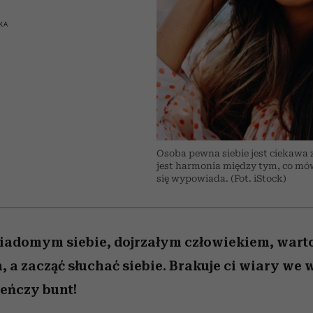
 5,
kwestie, o których wciąż
skutki dla związku i dla
Miller s. 5, odc. 6]
Raport Lyst ujaw
boimy się mówić
partnerki
najbardziej pożąd
KA
ubrania i marki se
Osoba pewna siebie jest ciekawa z
jest harmonia między tym, co mówi
się wypowiada. (Fot. iStock)
wiadomym siebie, dojrzałym człowiekiem, wart
 a zacząć słuchać siebie. Brakuje ci wiary we 
eńczy bunt!