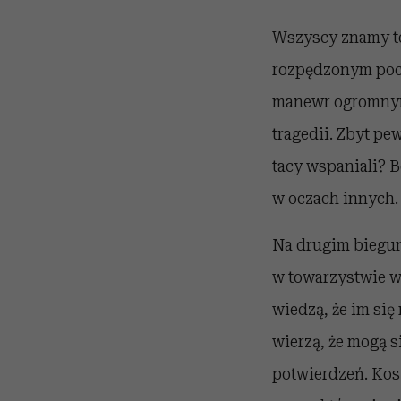
Wszyscy znamy te
rozpędzonym poci
manewr ogromnym 
tragedii. Zbyt pew
tacy wspaniali? 
w oczach innych.
Na drugim bieguni
w towarzystwie w 
wiedzą, że im się
wierzą, że mogą 
potwierdzeń. Kos