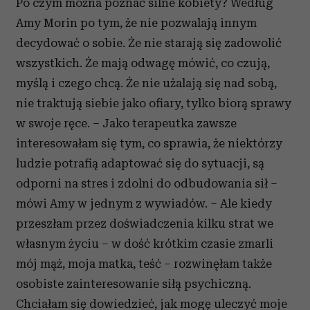
Po czym można poznać silne kobiety? Według
społecznościowym, reklamowym i analitycznym.
Amy Morin po tym, że nie pozwalają innym
Partnerzy mogą połączyć te informacje z innymi danymi
otrzymanymi od Ciebie lub uzyskanymi podczas
decydować o sobie. Że nie starają się zadowolić
korzystania z ich usług.
wszystkich. Że mają odwagę mówić, co czują,
myślą i czego chcą. Że nie użalają się nad sobą,
nie traktują siebie jako ofiary, tylko biorą sprawy
w swoje ręce. – Jako terapeutka zawsze
interesowałam się tym, co sprawia, że niektórzy
ludzie potrafią adaptować się do sytuacji, są
odporni na stres i zdolni do odbudowania sił –
mówi Amy w jednym z wywiadów. – Ale kiedy
przeszłam przez doświadczenia kilku strat we
własnym życiu – w dość krótkim czasie zmarli
mój mąż, moja matka, teść – rozwinęłam także
osobiste zainteresowanie siłą psychiczną.
Chciałam się dowiedzieć, jak mogę uleczyć moje