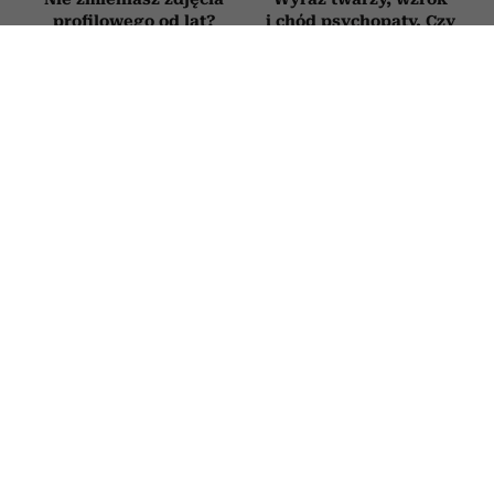
profilowego od lat?
i chód psychopaty. Czy
Psycholog tłumaczy, co
psychopatię da się
to oznacza
rozpoznać na pierwszy
rzut oka?
6 „miłych” tekstów,
Trzy rzeczy, których
których używają
narcyz nie potrafi
manipulatorzy, żeby
udawać, nawet gdy
zdobyć nad tobą
bardzo się stara.
kontrolę. Brzmią jak
W tych sytuacjach
komplement, ale są
pokazuje swoje
pułapką
prawdziwe oblicze