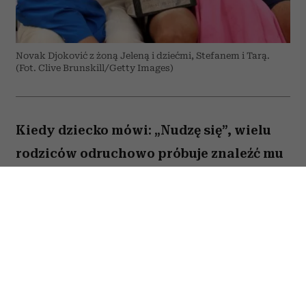
Novak Djoković z żoną Jeleną i dziećmi, Stefanem i Tarą.
(Fot. Clive Brunskill/Getty Images)
Kiedy dziecko mówi: „Nudzę się”, wielu
rodziców odruchowo próbuje znaleźć mu
jakieś zajęcie. Proponują wspólną
zabawę, podsuwają książkę albo
pozwalają włączyć bajkę. Novak Djoković
uważa jednak, że wcale nie trzeba
reagować w ten sposób. Jego zdaniem
nuda nie jest problemem, który należy jak