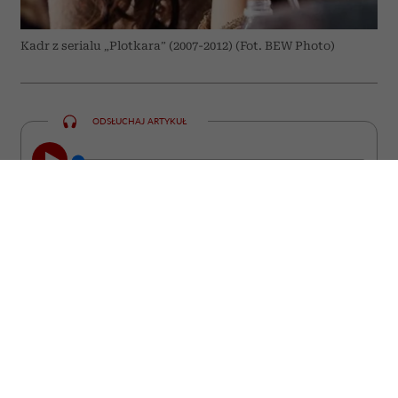
Kadr z serialu „Plotkara” (2007-2012) (Fot. BEW Photo)
ODSŁUCHAJ ARTYKUŁ
00:00
07:14
Roszczeniowość – niektórzy twierdzą, że
to plaga naszych czasów. Roszczeniowi
są rodzice dzieci, roszczeniowi są klienci
sklepów, a nawet pracownicy wobec