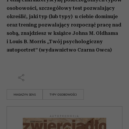
i reklam, aby oferować funkcje społecznościowe i
osobowości, szczegółowy test pozwalający
analizować ruch w naszej witrynie. Informacje o tym, jak
określić, jaki typ (lub typy) u ciebie dominuje
korzystasz z naszej witryny, udostępniamy partnerom
oraz trening pozwalający rozpocząć pracę nad
społecznościowym, reklamowym i analitycznym.
Partnerzy mogą połączyć te informacje z innymi danymi
sobą, znajdziesz w książce Johna M. Oldhama
otrzymanymi od Ciebie lub uzyskanymi podczas
i Louis B. Morris „Twój psychologiczny
korzystania z ich usług.
autoportret” (wydawnictwo Czarna Owca)
MAGAZYN SENS
TYPY OSOBOWOŚCI
AUTOPROMOCJA