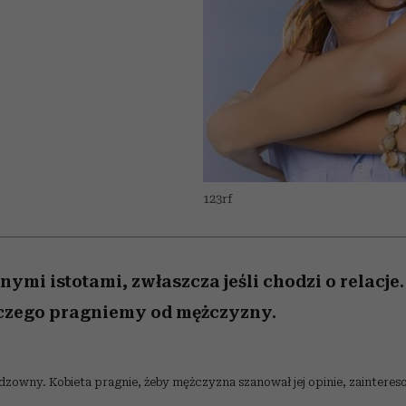
edź
 5,
j
Wiemy, gdzie go kupić
Miller s. 5, odc. 6]
przekraczają swoje g
sezon jesień–zima 2
w seksie?
123rf
nymi istotami, zwłaszcza jeśli chodzi o relacje
czego pragniemy od mężczyzny.
dzowny. Kobieta pragnie, żeby mężczyzna szanował jej opinie, zaintereso