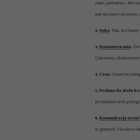
ciało, jestestwo. Nie 
jest szczery i uczciwy,
2.
Seks
. Tak, kochamy 
3.
Romansowanie
.
Zwł
Całowana, obdarowywan
4. Czas.
Oznacza zaanga
5. Podana do stołu ko
przyjemna woń przygot
6.
Komunikacja uczuć
w gestach. Chodzi o ok