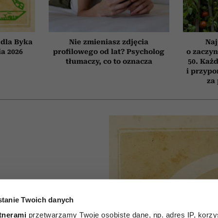
dla Byka
Nie zmieniasz zdjęcia
Naj
ia 2026
profilowego od lat? Psycholog
o zaczyn
tłumaczy, co to oznacza
50. Każd
i przypo
za
tanie Twoich danych
P
tnerami
przetwarzamy Twoje osobiste dane, np. adres IP, korzys