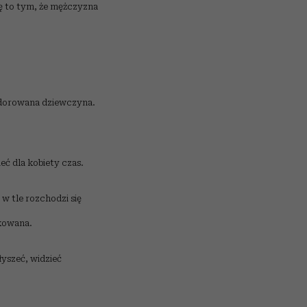
ię to tym, że mężczyzna
 adorowana dziewczyna.
ć dla kobiety czas.
w tle rozchodzi się
kowana.
łyszeć, widzieć