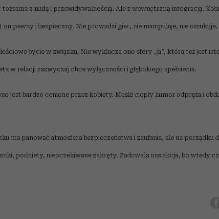
t tożsama z nudą i przewidywalnością. Ale z wewnętrzną integracją. Kob
 on pewny i bezpieczny. Nie prowadzi gier, nie manipuluje, nie oszukuje.
ościowe bycie w związku. Nie wyklucza ono sfery „ja”, która też jest ist
eta w relacji zazwyczaj chce wyłączności i głębokiego spełnienia.
no jest bardzo cenione przez kobiety. Męski ciepły humor odpręża i o
ku ma panować atmosfera bezpieczeństwa i zaufania, ale na porządku
anki, podniety, nieoczekiwane zakręty. Zadowala nas akcja, bo wtedy cz