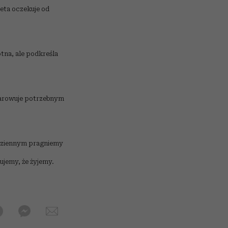
ieta oczekuje od
otna, ale podkreśla
bdarowuje potrzebnym
 dziennym pragniemy
ujemy, że żyjemy.