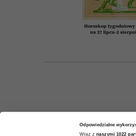
Horoskop tygodniowy 
na 27 lipca–2 sierpn
Odpowiedzialne wykorzys
HOROSKO
Wraz z
naszymi 1022 par