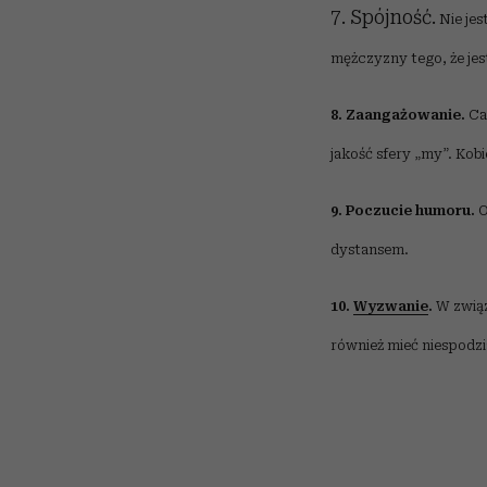
7. Spójność.
Nie jes
mężczyzny tego, że jest
8. Zaangażowanie.
Cał
jakość sfery „my”. Kobi
9. Poczucie humoru.
O
dystansem.
10.
Wyzwanie
.
W związ
również mieć niespodzi