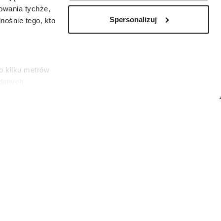
zowania tychże,
Spersonalizuj
ośnie tego, kto
o kilku metrów
 danych
łasne
ać swoją zgodę w
społecznościowe
u, który obchodzi urodziny między 21 maja a
dostępniamy
i/Getty Images)
nformacje z
jących