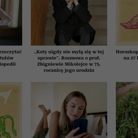
przeczytać
„Koty nigdy nie mylą się w tej
Horoskop
ytułów
sprawie”. Rozmowa o prof.
na 27 
lopedii
Zbigniewie Mikołejce w 75.
rocznicę jego urodzin