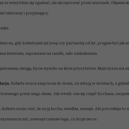
musi ze wszystkim się zgadzać, ale akceptować przez szacunek. Objawia s
 ale taktowny i przyjmujący.
seks.
aszcza, gdy kobieta jest już żoną czy partnerką od lat, pragnie być jak
a kwiatami, zapraszana na randki, miło zaskakiwana.
żowanie, uwagę, bycie wysoko na liście priorytetów. Mężczyzna ma mie
lacja.
Kobieta wraca zmęczona do domu, on wita ją w drzwiach, a gdzieś 
owanego przez niego dania. Jak wtedy ona się czuje? Kochana, zaopie
.
Kobieta może czuć, że on ją kocha, uwielbia, szanuje. Ale potrzebuje to s
azywanie uczuć, uzewnętrznianie tego, co kryje serce.