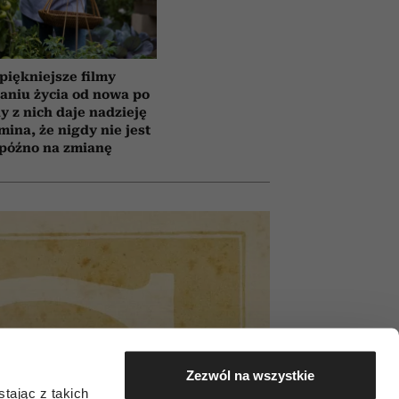
piękniejsze filmy
aniu życia od nowa po
y z nich daje nadzieję
mina, że nigdy nie jest
 późno na zmianę
Zezwól na wszystkie
tając z takich