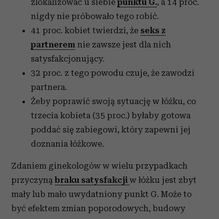
zlokalizować u siebie
punktu G.
, a 14 proc.
nigdy nie próbowało tego robić.
41 proc. kobiet twierdzi, że
seks z
partnerem
nie zawsze jest dla nich
satysfakcjonujący.
32 proc. z tego powodu czuje, że zawodzi
partnera.
Żeby poprawić swoją sytuację w łóżku, co
trzecia kobieta (35 proc.) byłaby gotowa
poddać się zabiegowi, który zapewni jej
doznania łóżkowe.
Zdaniem ginekologów w wielu przypadkach
przyczyną
braku satysfakcji
w łóżku jest zbyt
mały lub mało uwydatniony punkt G. Może to
być efektem zmian poporodowych, budowy