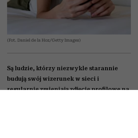
(Fot. Daniel de la Hoz/Getty Images)
Są ludzie, którzy niezwykle starannie
budują swój wizerunek w sieci i
regularnie zmieniają zdjęcie profilowe na
portalach społecznościowych. Ale nie
brakuje takich, którzy w internecie od lat
używają tej samej fotki – nawet gdy
zdążyli skończyć studia, założyć rodzinę i