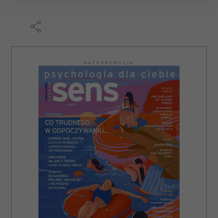
zmienić lub wycofać swoją zgodę w dowolnej chwili.
Wykorzystujemy pliki cookie do spersonalizowania treści
i reklam, aby oferować funkcje społecznościowe i
analizować ruch w naszej witrynie. Informacje o tym, jak
korzystasz z naszej witryny, udostępniamy partnerom
AUTOPROMOCJA
społecznościowym, reklamowym i analitycznym.
Partnerzy mogą połączyć te informacje z innymi danymi
otrzymanymi od Ciebie lub uzyskanymi podczas
korzystania z ich usług.