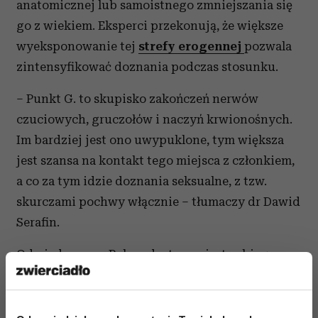
anatomicznej lub samoistnego zmniejszania się
go z wiekiem. Eksperci przekonują, że większe
wyeksponowanie tej
strefy erogennej
pozwala
zintensyfikować doznania podczas stosunku.
– Punkt G. to skupisko zakończeń nerwów
czuciowych, gruczołów i naczyń krwionośnych.
Im bardziej jest ono uwypuklone, tym większa
jest szansa na kontakt tego miejsca z członkiem,
a co za tym idzie doznania seksualne, z tzw.
skurczami pochwy włącznie – tłumaczy dr Dawid
Serafin.
Od niedawna w Polsce dostępny jest zabieg,
który umożliwia znaczne powiększenie tego
miejsca. Augmentacja punktu G. polega na
wstrzyknięciu w przednią ścianę pochwy, około