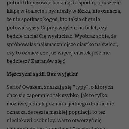
potrafił dopasować koszulę do spodni, opuszczał
klapę w toalecie i był niezły w łóżku, nie oznacza,
że nie spotkasz kogoś, kto także chętnie
potowarzyszy Ci przy wyjściu na balet, czy
będzie chciał Cię wysłuchać. Wyobraź sobie, że
spróbowałaś najsmaczniejsze ciastko na świeci,
czy to oznacza, że już więcej ciastek jeść nie
będziesz? Zastanów się ;)
Mężczyźni są źli. Bez wyjątku!
Serio? Owszem, zdarzają się "typy", o których
chce się zapomnieć tak szybko, jak to tylko
możliwe, jednak poznanie jednego drania, nie
oznacza, że reszta męskiej populacji to też
nieciekawi osobnicy. Warto otworzyć się
i wierzyć, że ten "obcy facet " może stać się