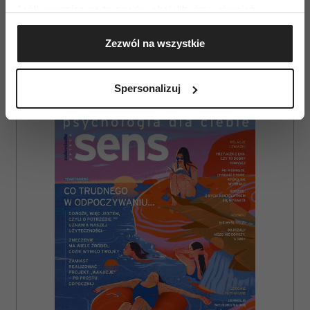
Jeśli wyrazisz na to zgodę, chcielibyśmy również:
Gromadzić dane dotyczące Twojej lokalizacji
Zezwól na wszystkie
geograficznej z dokładnością nawet do kilku metrów
Identyfikować Twoje urządzenie, aktywnie
analizując charakteryzującego je zbiory danych
Spersonalizuj
(fingerprinting, czyli wirtualny odcisk palca)
AUTOPROMOCJA
Dowiedz się więcej odnośnie tego, jak Twoje osobiste
dane są przetwarzane oraz ustaw własne preferencje w
sekcji szczegółów
. W Deklaracji plików cookie możesz
zmienić lub wycofać swoją zgodę w dowolnej chwili.
Wykorzystujemy pliki cookie do spersonalizowania treści
i reklam, aby oferować funkcje społecznościowe i
analizować ruch w naszej witrynie. Informacje o tym, jak
korzystasz z naszej witryny, udostępniamy partnerom
społecznościowym, reklamowym i analitycznym.
Partnerzy mogą połączyć te informacje z innymi danymi
otrzymanymi od Ciebie lub uzyskanymi podczas