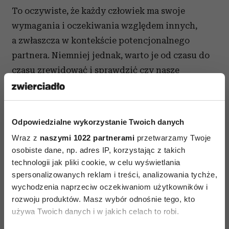
To oczywiste, że każdy człowiek ma swoje
wymagania i oczekiwania względem innych,
a zwłaszcza w kontekście potencjonalnego
partnera. Niemniej jednak, warto je od czasu do
czasu zrewidować i sprawdzić czy nasze
pragnienia są realistyczne czy utrzymują nas
w świecie fantazji i... samotności.
Odpowiedzialne wykorzystanie Twoich danych
Muszę wyjść za mąż
Wraz z
naszymi 1022 partnerami
przetwarzamy Twoje
Czyli szukanie partnera za wszelką cenę. Po to by
osobiste dane, np. adres IP, korzystając z takich
zaspokoić nie zawsze swoją potrzebę nie warto
technologii jak pliki cookie, w celu wyświetlania
spersonalizowanych reklam i treści, analizowania tychże,
jest wchodzić w byle jaki związek z byle kim.
Nie
wychodzenia naprzeciw oczekiwaniom użytkowników i
warto realizować "planu" za wszelką cenę
.
rozwoju produktów. Masz wybór odnośnie tego, kto
I jeszcze jedno - "rzeczy" zaplanowane na siłę,
używa Twoich danych i w jakich celach to robi.
rzadko kiedy dają Happy end.