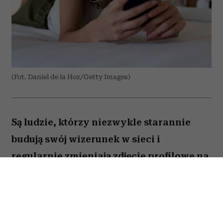
(Fot. Daniel de la Hoz/Getty Images)
Są ludzie, którzy niezwykle starannie
budują swój wizerunek w sieci i
regularnie zmieniają zdjęcie profilowe na
portalach społecznościowych. Ale nie
brakuje takich, którzy w internecie od lat
używają tej samej fotki – nawet gdy