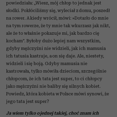
powiedziała: „Wiesz, mój chłop to jednak jest
słodki. Pokłóciliśmy się, wyleciał z domu, poszedł
na rower. A kiedy wrócił, mówi: »Dotarło do mnie
na tym rowerze, że ty mnie tak wkurzasz jak nikt,
ale że to właśnie pokazuje mi, jak bardzo cię
kocham”. Byłoby dużo lepiej nam wszystkim,
gdyby mężczyźni nie widzieli, jak ich mamusia
ich tatusia kastruje, a on się daje. Ale, niestety,
widzieli i się boją. Gdyby mamusia nie
kastrowała, tylko mówiła dzieciom, szczególnie
chłopcom, że ich tata jest super, to ci chłopcy
jako mężczyźni nie baliby się silnych kobiet.
Powiedz, która kobieta w Polsce mówi synowi, że
jego tata jest super?
Ja wiem tylko o jednej takiej, choć znam ich