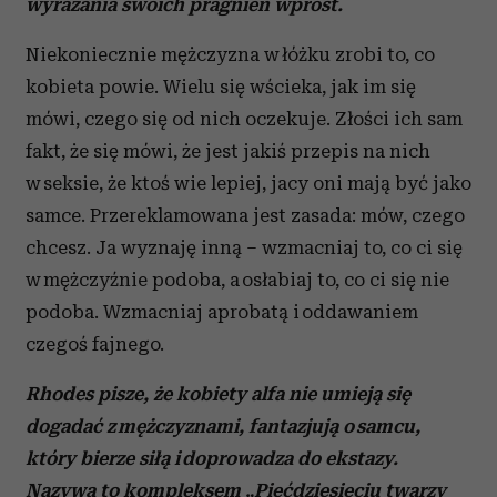
wyrażania swoich pragnień wprost.
Niekoniecznie mężczyzna w łóżku zrobi to, co
kobieta powie. Wielu się wścieka, jak im się
mówi, czego się od nich oczekuje. Złości ich sam
fakt, że się mówi, że jest jakiś przepis na nich
w seksie, że ktoś wie lepiej, jacy oni mają być jako
samce. Przereklamowana jest zasada: mów, czego
chcesz. Ja wyznaję inną – wzmacniaj to, co ci się
w mężczyźnie podoba, a osłabiaj to, co ci się nie
podoba. Wzmacniaj aprobatą i oddawaniem
czegoś fajnego.
Rhodes pisze, że kobiety alfa nie umieją się
dogadać z mężczyznami, fantazjują o samcu,
który bierze siłą i doprowadza do ekstazy.
Nazywa to kompleksem „Pięćdziesięciu twarzy