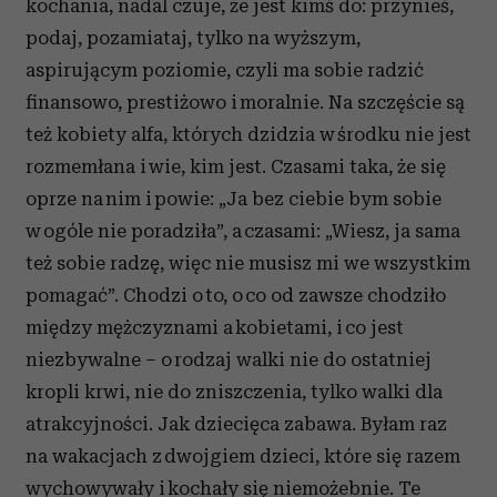
kochania, nadal czuje, że jest kimś do: przynieś,
społecznościowym, reklamowym i analitycznym.
podaj, pozamiataj, tylko na wyższym,
Partnerzy mogą połączyć te informacje z innymi danymi
aspirującym poziomie, czyli ma sobie radzić
otrzymanymi od Ciebie lub uzyskanymi podczas
korzystania z ich usług.
finansowo, prestiżowo i moralnie. Na szczęście są
też kobiety alfa, których dzidzia w środku nie jest
rozmemłana i wie, kim jest. Czasami taka, że się
oprze na nim i powie: „Ja bez ciebie bym sobie
w ogóle nie poradziła”, a czasami: „Wiesz, ja sama
też sobie radzę, więc nie musisz mi we wszystkim
pomagać”. Chodzi o to, o co od zawsze chodziło
między mężczyznami a kobietami, i co jest
niezbywalne – o rodzaj walki nie do ostatniej
kropli krwi, nie do zniszczenia, tylko walki dla
atrakcyjności. Jak dziecięca zabawa. Byłam raz
na wakacjach z dwojgiem dzieci, które się razem
wychowywały i kochały się niemożebnie. Te