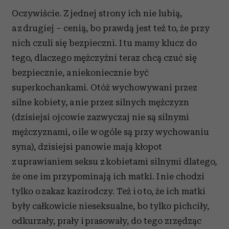
Oczywiście. Z jednej strony ich nie lubią,
a z drugiej – cenią, bo prawdą jest też to, że przy
nich czuli się bezpieczni. I tu mamy klucz do
tego, dlaczego mężczyźni teraz chcą czuć się
bezpiecznie, a niekoniecznie być
superkochankami. Otóż wychowywani przez
silne kobiety, a nie przez silnych mężczyzn
(dzisiejsi ojcowie zazwyczaj nie są silnymi
mężczyznami, o ile w ogóle są przy wychowaniu
syna), dzisiejsi panowie mają kłopot
z uprawianiem seksu z kobietami silnymi dlatego,
że one im przypominają ich matki. I nie chodzi
tylko o zakaz kazirodczy. Też i o to, że ich matki
były całkowicie nieseksualne, bo tylko pichciły,
odkurzały, prały i prasowały, do tego zrzędząc