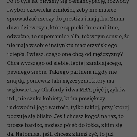
Po to tyle lat biłyśmy się o emancypację, rozwody
i wybór człowieka z miłości, żeby nie musieć
sprowadzać rzeczy do prestiżu i majątku. Znam
dużo dziewczyn, które są piekielnie ambitne,
odważne, to supersamice alfa, też w tym sensie, że
nie mają w sobie instynktu macierzyńskiego
i ciepła. I wiesz, czego one chcą od mężczyzny?
Chcą wyższego od siebie, lepiej zarabiającego,
pewnego siebie. Takiego partnera nigdy nie
znajdą, ponieważ taki mężczyzna, który ma
w głowie trzy Oksfordy i dwa MBA, pięć języków
itd., nie szuka kobiety, która powiększy
i udowodni jego wartość, tylko takiej, przy której
poczuje się blisko. Jeśli chcesz kogoś na raz, to
proszę bardzo, możesz pójść do łóżka, z kim się
da. Natomiast jeśli chcesz z kimś żyć, to już