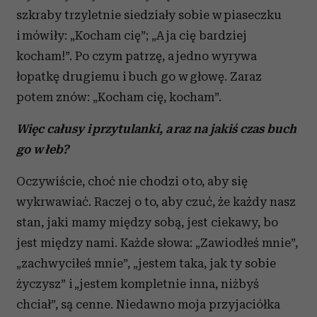
szkraby trzyletnie siedziały sobie w piaseczku
i mówiły: „Kocham cię”; „A ja cię bardziej
kocham!”. Po czym patrzę, a jedno wyrywa
łopatkę drugiemu i buch go w głowę. Zaraz
potem znów: „Kocham cię, kocham”.
Więc całusy i przytulanki, a raz na jakiś czas buch
go w łeb?
Oczywiście, choć nie chodzi o to, aby się
wykrwawiać. Raczej o to, aby czuć, że każdy nasz
stan, jaki mamy między sobą, jest ciekawy, bo
jest między nami. Każde słowa: „Zawiodłeś mnie”,
„zachwyciłeś mnie”, „jestem taka, jak ty sobie
życzysz” i „jestem kompletnie inna, niżbyś
chciał”, są cenne. Niedawno moja przyjaciółka