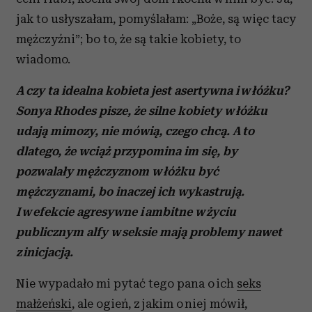
jak to usłyszałam, pomyślałam: „Boże, są więc tacy
mężczyźni”; bo to, że są takie kobiety, to
wiadomo.
A czy ta idealna kobieta jest asertywna i w łóżku?
Sonya Rhodes pisze, że silne kobiety w łóżku
udają mimozy, nie mówią, czego chcą. A to
dlatego, że wciąż przypomina im się, by
pozwalały mężczyznom w łóżku być
mężczyznami, bo inaczej ich wykastrują.
I w efekcie agresywne i ambitne w życiu
publicznym alfy w seksie mają problemy nawet
z inicjacją.
Nie wypadało mi pytać tego pana o ich
seks
małżeński
, ale ogień, z jakim o niej mówił,