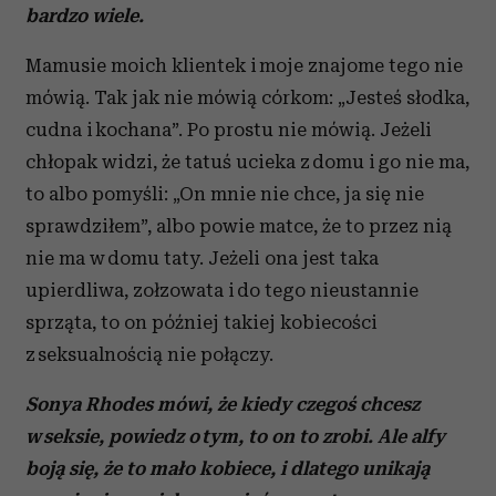
bardzo wiele.
Mamusie moich klientek i moje znajome tego nie
mówią. Tak jak nie mówią córkom: „Jesteś słodka,
cudna i kochana”. Po prostu nie mówią. Jeżeli
chłopak widzi, że tatuś ucieka z domu i go nie ma,
to albo pomyśli: „On mnie nie chce, ja się nie
sprawdziłem”, albo powie matce, że to przez nią
nie ma w domu taty. Jeżeli ona jest taka
upierdliwa, zołzowata i do tego nieustannie
sprząta, to on później takiej kobiecości
z seksualnością nie połączy.
Sonya Rhodes mówi, że kiedy czegoś chcesz
w seksie, powiedz o tym, to on to zrobi. Ale alfy
boją się, że to mało kobiece, i dlatego unikają