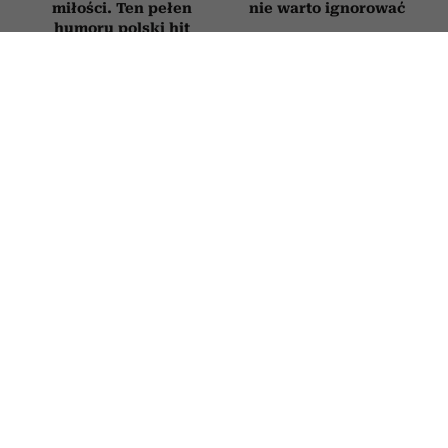
miłości. Ten pełen
nie warto ignorować
humoru polski hit
obejrzysz na Netflix
FILMY
Najpiękniejsze filmy o zaczynaniu
życia od nowa po 50. Każdy z nich
daje nadzieję i przypomina, że nigdy
nie jest za późno na zmianę
30 CZERWCA 2026
MARTA WASZKIEWICZ