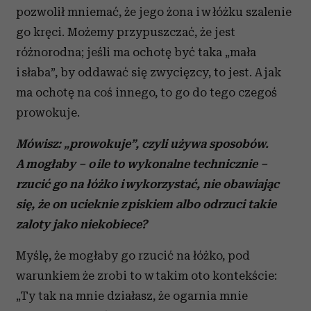
pozwolił mniemać, że jego żona i w łóżku szalenie
go kręci. Możemy przypuszczać, że jest
różnorodna; jeśli ma ochotę być taka „mała
i słaba”, by oddawać się zwycięzcy, to jest. A jak
ma ochotę na coś innego, to go do tego czegoś
prowokuje.
Mówisz: „prowokuje”, czyli używa sposobów.
A mogłaby – o ile to wykonalne technicznie –
rzucić go na łóżko i wykorzystać, nie obawiając
się, że on ucieknie z piskiem albo odrzuci takie
zaloty jako niekobiece?
Myślę, że mogłaby go rzucić na łóżko, pod
warunkiem że zrobi to w takim oto kontekście:
„Ty tak na mnie działasz, że ogarnia mnie