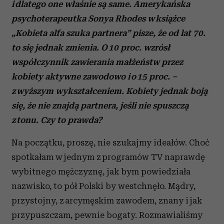
i dlatego one właśnie są same. Amerykańska
psychoterapeutka Sonya Rhodes w książce
„Kobieta alfa szuka partnera” pisze, że od lat 70.
to się jednak zmienia. O 10 proc. wzrósł
współczynnik zawierania małżeństw przez
kobiety aktywne zawodowo i o 15 proc. –
z wyższym wykształceniem. Kobiety jednak boją
się, że nie znajdą partnera, jeśli nie spuszczą
z tonu. Czy to prawda?
Na początku, proszę, nie szukajmy ideałów. Choć
spotkałam w jednym z programów TV naprawdę
wybitnego mężczyznę, jak bym powiedziała
nazwisko, to pół Polski by westchnęło. Mądry,
przystojny, z arcymęskim zawodem, znany i jak
przypuszczam, pewnie bogaty. Rozmawialiśmy