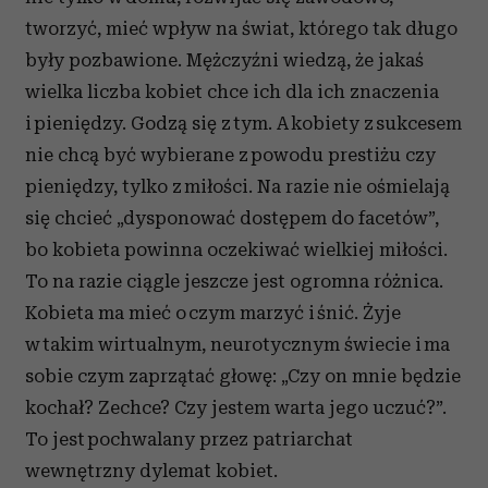
tworzyć, mieć wpływ na świat, którego tak długo
były pozbawione. Mężczyźni wiedzą, że jakaś
wielka liczba kobiet chce ich dla ich znaczenia
i pieniędzy. Godzą się z tym. A kobiety z sukcesem
nie chcą być wybierane z powodu prestiżu czy
pieniędzy, tylko z miłości. Na razie nie ośmielają
się chcieć „dysponować dostępem do facetów”,
bo kobieta powinna oczekiwać wielkiej miłości.
To na razie ciągle jeszcze jest ogromna różnica.
Kobieta ma mieć o czym marzyć i śnić. Żyje
w takim wirtualnym, neurotycznym świecie i ma
sobie czym zaprzątać głowę: „Czy on mnie będzie
kochał? Zechce? Czy jestem warta jego uczuć?”.
To jest pochwalany przez patriarchat
wewnętrzny dylemat kobiet.