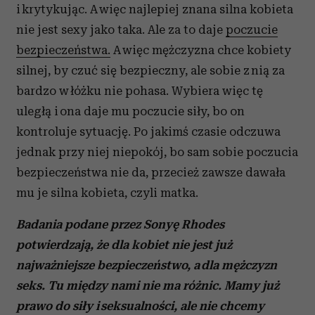
i krytykując. A więc najlepiej znana silna kobieta
nie jest sexy jako taka. Ale za to daje
poczucie
bezpieczeństwa.
A więc mężczyzna chce kobiety
silnej, by czuć się bezpieczny, ale sobie z nią za
bardzo w łóżku nie pohasa. Wybiera więc tę
uległą i ona daje mu poczucie siły, bo on
kontroluje sytuację. Po jakimś czasie odczuwa
jednak przy niej niepokój, bo sam sobie poczucia
bezpieczeństwa nie da, przecież zawsze dawała
mu je silna kobieta, czyli matka.
Badania podane przez Sonyę Rhodes
potwierdzają, że dla kobiet nie jest już
najważniejsze bezpieczeństwo, a dla mężczyzn
seks. Tu między nami nie ma różnic. Mamy już
prawo do siły i seksualności, ale nie chcemy