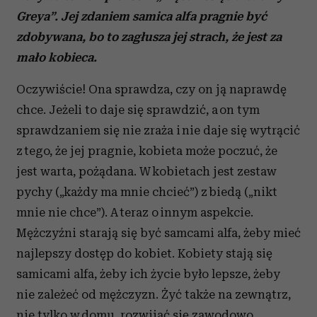
Greya”. Jej zdaniem samica alfa pragnie być
zdobywana, bo to zagłusza jej strach, że jest za
mało kobieca.
Oczywiście! Ona sprawdza, czy on ją naprawdę
chce. Jeżeli to daje się sprawdzić, a on tym
sprawdzaniem się nie zraża i nie daje się wytrącić
z tego, że jej pragnie, kobieta może poczuć, że
jest warta, pożądana. W kobietach jest zestaw
pychy („każdy ma mnie chcieć”) z biedą („nikt
mnie nie chce”). A teraz o innym aspekcie.
Mężczyźni starają się być samcami alfa, żeby mieć
najlepszy dostęp do kobiet. Kobiety stają się
samicami alfa, żeby ich życie było lepsze, żeby
nie zależeć od mężczyzn. Żyć także na zewnątrz,
nie tylko w domu, rozwijać się zawodowo,