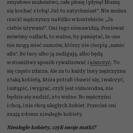
zmysłowe szaleństwo, cała płonę i płynę! Muszę
się kochać z tobą! Już tu natychmiast”. Nie można
rzucić mężczyzny na łóżko w kontekście: „Ja
ciebie używam!”. Oni tego nienawidzą. Ponieważ
mówimy o alfach, to ważne, by pamiętać, że one
nie mogą mieć samców, którzy nie cierpią „samic
alfa”. Bo tacy albo ją zadźgają, albo będą
w straszliwy sposób rywalizować i
niszczyć
. To
się często zdarza. Ale za to każdy inny mężczyzna
z taką kobietą, która potrafi i bawić się, i walczyć,
i ustąpić, i wygrać, czyli jest różnorodna, nie
będzie się nudzić, a to ważne. Bo mężczyźni
i chcą, i nie chcą uległych kobiet. Przecież oni
znają z domu nieuległe kobiety.
Nieuległe kobiety, czyli swoje matki?