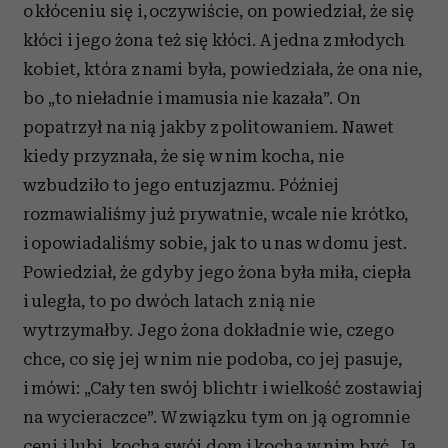
o kłóceniu się i, oczywiście, on powiedział, że się
kłóci i jego żona też się kłóci. A jedna z młodych
kobiet, która z nami była, powiedziała, że ona nie,
bo „to nieładnie i mamusia nie kazała”. On
popatrzył na nią jakby z politowaniem. Nawet
kiedy przyznała, że się w nim kocha, nie
wzbudziło to jego entuzjazmu. Później
rozmawialiśmy już prywatnie, wcale nie krótko,
i opowiadaliśmy sobie, jak to u nas w domu jest.
Powiedział, że gdyby jego żona była miła, ciepła
i uległa, to po dwóch latach z nią nie
wytrzymałby. Jego żona dokładnie wie, czego
chce, co się jej w nim nie podoba, co jej pasuje,
i mówi: „Cały ten swój blichtr i wielkość zostawiaj
na wycieraczce”. W związku tym on ją ogromnie
ceni i lubi, kocha swój dom i kocha w nim być. Ja,