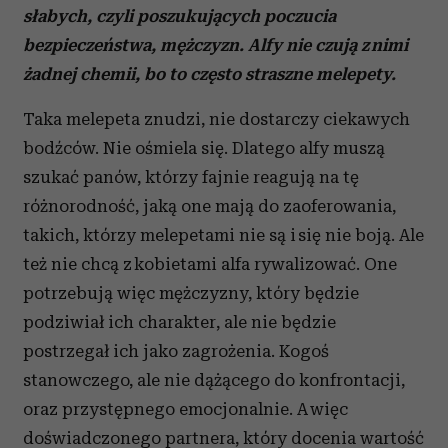
słabych, czyli poszukujących poczucia
bezpieczeństwa, mężczyzn. Alfy nie czują z nimi
żadnej chemii, bo to często straszne melepety.
Taka melepeta znudzi, nie dostarczy ciekawych
bodźców. Nie ośmiela się. Dlatego alfy muszą
szukać panów, którzy fajnie reagują na tę
różnorodność, jaką one mają do zaoferowania,
takich, którzy melepetami nie są i się nie boją. Ale
też nie chcą z kobietami alfa rywalizować. One
potrzebują więc mężczyzny, który będzie
podziwiał ich charakter, ale nie będzie
postrzegał ich jako zagrożenia. Kogoś
stanowczego, ale nie dążącego do konfrontacji,
oraz przystępnego emocjonalnie. A więc
doświadczonego partnera, który docenia wartość