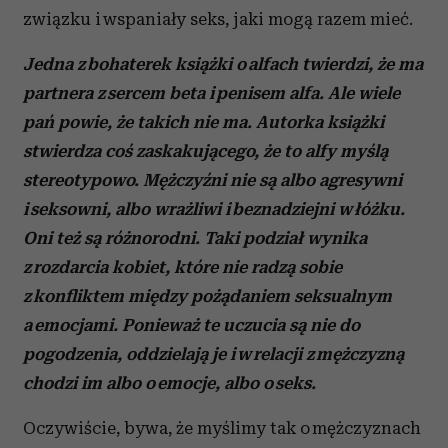
związku i wspaniały seks, jaki mogą razem mieć.
Jedna z bohaterek książki o alfach twierdzi, że ma
partnera z sercem beta i penisem alfa. Ale wiele
pań powie, że takich nie ma. Autorka książki
stwierdza coś zaskakującego, że to alfy myślą
stereotypowo. Mężczyźni nie są albo agresywni
i seksowni, albo wrażliwi i beznadziejni w łóżku.
Oni też są różnorodni. Taki podział wynika
z rozdarcia kobiet, które nie radzą sobie
z konfliktem między pożądaniem seksualnym
a emocjami. Ponieważ te uczucia są nie do
pogodzenia, oddzielają je i w relacji z mężczyzną
chodzi im albo o emocje, albo o seks.
Oczywiście, bywa, że myślimy tak o mężczyznach