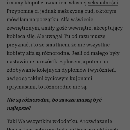
i mamy kłopot z uznaniem własnej
seksualności
.
Przypomnę ci jednak mężczyznę cud, o którym
mówiłam na początku. Alfa w świecie
zewnętrznym, a miły gość wewnątrz, akceptujący
kobiecą siłę. Ale uwaga! Tu od razu muszę
przyznać, i to ze smutkiem, że nie wszystkie
kobiety alfa są różnorodne. Jeśli od małego były
nastawione na szóstki z plusem, a potem na
zdobywanie kolejnych dyplomów i wyróżnień,
a więc są takimi życiowym kujonami
i prymusami, to różnorodne nie są.
Nie są różnorodne, bo zawsze muszą być
najlepsze?
Tak! We wszystkim w dodatku. A rozwiązanie
tkwi w tym, żeby ona była fajtłapą w niektórych