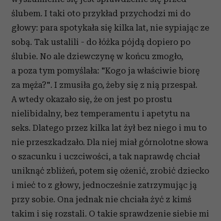
ślubem. I taki oto przykład przychodzi mi do
głowy: para spotykała się kilka lat, nie sypiając ze
sobą. Tak ustalili - do łóżka pójdą dopiero po
ślubie. No ale dziewczynę w końcu zmogło,
a poza tym pomyślała: "Kogo ja właściwie biorę
za męża?". I zmusiła go, żeby się z nią przespał.
A wtedy okazało się, że on jest po prostu
nielibidalny, bez temperamentu i apetytu na
seks. Dlatego przez kilka lat żył bez niego i mu to
nie przeszkadzało. Dla niej miał górnolotne słowa
o szacunku i uczciwości, a tak naprawdę chciał
uniknąć zbliżeń, potem się ożenić, zrobić dziecko
i mieć to z głowy, jednocześnie zatrzymując ją
przy sobie. Ona jednak nie chciała żyć z kimś
takim i się rozstali. O takie sprawdzenie siebie mi