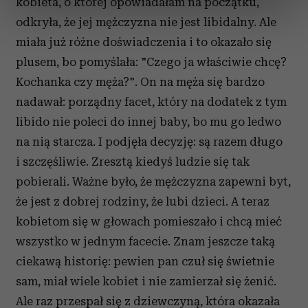
dane są przetwarzane oraz ustaw własne preferencje w
kobieta, o której opowiadałam na początku,
sekcji szczegółów
. W Deklaracji plików cookie możesz
odkryła, że jej mężczyzna nie jest libidalny. Ale
zmienić lub wycofać swoją zgodę w dowolnej chwili.
miała już różne doświadczenia i to okazało się
plusem, bo pomyślała: "Czego ja właściwie chcę?
Wykorzystujemy pliki cookie do spersonalizowania treści
Kochanka czy męża?". On na męża się bardzo
i reklam, aby oferować funkcje społecznościowe i
analizować ruch w naszej witrynie. Informacje o tym, jak
nadawał: porządny facet, który na dodatek z tym
korzystasz z naszej witryny, udostępniamy partnerom
libido nie poleci do innej baby, bo mu go ledwo
społecznościowym, reklamowym i analitycznym.
na nią starcza. I podjęła decyzję: są razem długo
Partnerzy mogą połączyć te informacje z innymi danymi
i szczęśliwie. Zresztą kiedyś ludzie się tak
otrzymanymi od Ciebie lub uzyskanymi podczas
pobierali. Ważne było, że mężczyzna zapewni byt,
korzystania z ich usług.
że jest z dobrej rodziny, że lubi dzieci. A teraz
kobietom się w głowach pomieszało i chcą mieć
wszystko w jednym facecie. Znam jeszcze taką
ciekawą historię: pewien pan czuł się świetnie
sam, miał wiele kobiet i nie zamierzał się żenić.
Ale raz przespał się z dziewczyną, która okazała