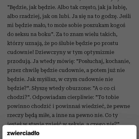
"Będzie, jak będzie. Albo tak często, jak ja lubię,
albo rzadziej, jak on lubi. Ja się na to godzę. Jeśli
mi będzie mało, to może sobie poszukam kogoś
do seksu na boku". Za to znam wielu takich,
którzy uznają, że po ślubie będzie po prostu
cudownie! Dziewczyny w tym optymizmie
przodują. Ja wtedy mówię: "Posłuchaj, kochanie,
przez chwilę będzie cudownie, a potem już nie
będzie. Jak myślisz, w czym cudownie nie
będzie?". Słyszę wtedy oburzone: "A o co ci
chodzi?". Odpowiadam cierpliwie: "To tobie
powinno chodzić i powinnaś wiedzieć, że pewne
rzeczy będą miłe, a inne na pewno nie. Co ty
jesteś w stanie znieść w seksie, a czego nie?".
A ona wtedy mówi: "Ale on mnie teraz tak