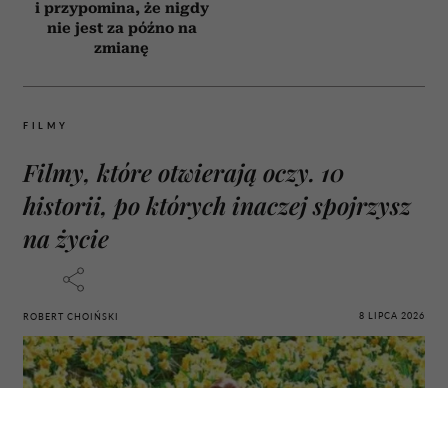
i przypomina, że nigdy
nie jest za późno na
zmianę
FILMY
Filmy, które otwierają oczy. 10
historii, po których inaczej spojrzysz
na życie
8 LIPCA 2026
ROBERT CHOIŃSKI