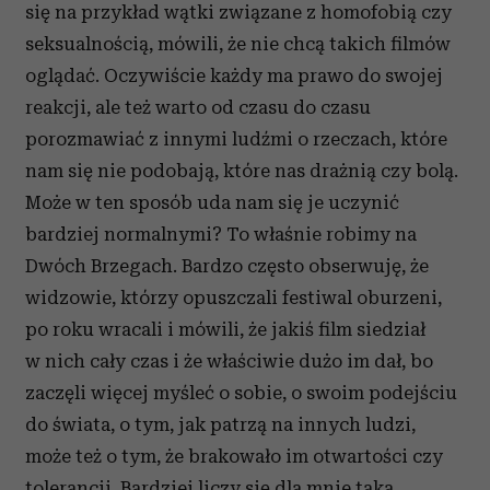
się na przykład wątki związane z homofobią czy
Partnerzy mogą połączyć te informacje z innymi danymi
seksualnością, mówili, że nie chcą takich filmów
otrzymanymi od Ciebie lub uzyskanymi podczas
oglądać. Oczywiście każdy ma prawo do swojej
korzystania z ich usług.
reakcji, ale też warto od czasu do czasu
porozmawiać z innymi ludźmi o rzeczach, które
nam się nie podobają, które nas drażnią czy bolą.
Może w ten sposób uda nam się je uczynić
bardziej normalnymi? To właśnie robimy na
Dwóch Brzegach. Bardzo często obserwuję, że
widzowie, którzy opuszczali festiwal oburzeni,
po roku wracali i mówili, że jakiś film siedział
w nich cały czas i że właściwie dużo im dał, bo
zaczęli więcej myśleć o sobie, o swoim podejściu
do świata, o tym, jak patrzą na innych ludzi,
może też o tym, że brakowało im otwartości czy
tolerancji. Bardziej liczy się dla mnie taka