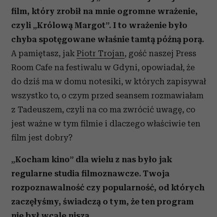
film, który zrobił na mnie ogromne wrażenie,
czyli „Królową Margot”. I to wrażenie było
chyba spotęgowane właśnie tamtą późną porą.
A pamiętasz, jak
Piotr Trojan
, gość naszej Press
Room Cafe na festiwalu w Gdyni, opowiadał, że
do dziś ma w domu notesiki, w których zapisywał
wszystko to, o czym przed seansem rozmawiałam
z Tadeuszem, czyli na co ma zwrócić uwagę, co
jest ważne w tym filmie i dlaczego właściwie ten
film jest dobry?
„Kocham kino” dla wielu z nas było jak
regularne studia filmoznawcze. Twoja
rozpoznawalność czy popularność, od których
zaczęłyśmy, świadczą o tym, że ten program
nie był wcale niszą.