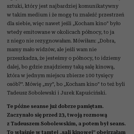
sztuki, który jest najbardziej komunikatywny
w takim medium i że mogę tu znaleźć przestrzeń
dla siebie, więc nawet jeśli „Kocham kino” było
wtedy emitowane w okolicach północy, to ja
z niego nie rezygnowałam. Mówiłam: „Dobra,
mamy mało widzów, ale jeśli wam nie
przeszkadza, że jesteśmy o północy, to idziemy
dalej, bo gdzie znajdziemy taką salę kinową,
która w jednym miejscu zbierze 100 tysięcy
osób?”. Mówię „my”, bo „Kocham kino” to też byli
Tadeusz Sobolewski i Jurek Kapuściński.
Te późne seanse już dobrze pamiętam.
Zaczynało się przed 23, twoją rozmową
z Tadeuszem Sobolewskim, a potem był seans.
To właśnie w tamtej „sali kinowej” obejrzałam