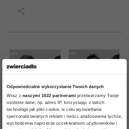
Odpowiedzialne wykorzystanie Twoich danych
Wraz z
naszymi 1022 partnerami
przetwarzamy Twoje
osobiste dane, np. adres IP, korzystając z takich
„Szef jak robi coś źle,
„Moja najmłodsza
technologii jak pliki cookie, w celu wyświetlania
to przeprasza. Korony
pacjentka miała 26
spersonalizowanych reklam i treści, analizowania tychże,
nie traci”. Czemu Anna
lat”. Sekrety
wychodzenia naprzeciw oczekiwaniom użytkowników i
Rulkiewicz nie lubi
hollywoodzkiego