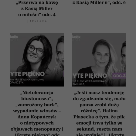
„Przerwa na kawę
z Kasią Miller 6”, odc. 6
Partnerzy mogą połączyć te informacje z innymi danymi
z Kasią Miller
otrzymanymi od Ciebie lub uzyskanymi podczas
o miłości” odc. 4
korzystania z ich usług.
„Nietolerancja
„Jeśli masz tendencję
biustonosza”,
do zgadzania się, mała
„zamrożony bark”,
pauza zrobi dużą
wypadanie włosów –
różnicę”. Halina
Anna Kopańczyk
Piasecka o tym, że pik
o nietypowych
emocji trwa tylko 90
objawach menopauzy |
sekund, reszta nam
„Ukryte piękno” odc.
„się wydaje” | „Ukryte