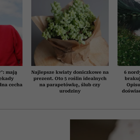
”: mają
Najlepsze kwiaty doniczkowe na
6 nord
dekady
prezent. Oto 5 roślin idealnych
brakuj
edna cecha
na parapetówkę, ślub czy
Opisu
urodziny
doświad