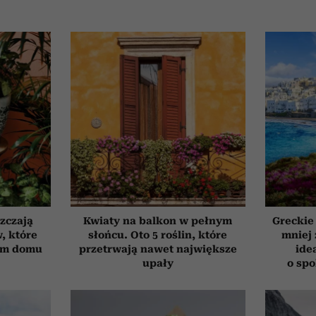
szczają
Kwiaty na balkon w pełnym
Greckie
, które
słońcu. Oto 5 roślin, które
mniej 
ym domu
przetrwają nawet największe
ide
upały
o sp