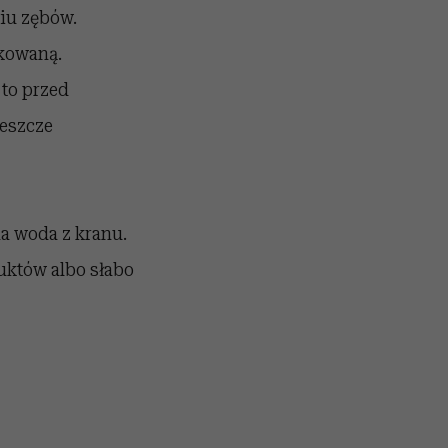
iu zębów.
lkowaną.
 to przed
jeszcze
a woda z kranu.
uktów albo słabo