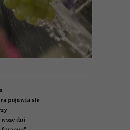
ady
to dla nich zarwiesz noc
Auschwitz
a
ra pojawia się
czy
rwsze dni
 faraona".