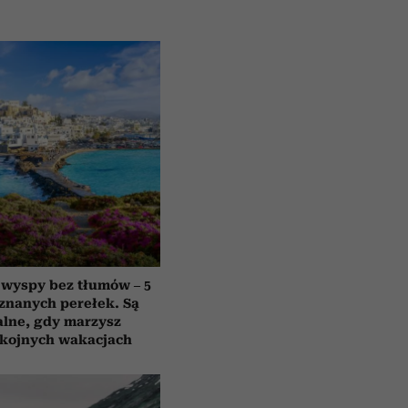
 wyspy bez tłumów – 5
znanych perełek. Są
alne, gdy marzysz
okojnych wakacjach