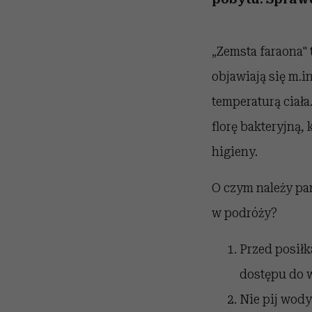
„Zemsta faraona" 
objawiają się m.
temperaturą ciał
florę bakteryjną,
higieny.
O czym należy pa
w podróży?
Przed posiłk
dostępu do w
Nie pij wody