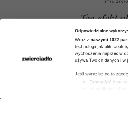
STYL ŻYCI
Ten efekt u
niepokoi 
Odpowiedzialne wykorzys
Wraz z
naszymi 1022 par
stosujące 
technologii jak pliki cook
wychodzenia naprzeciw oc
Ozempic. 
używa Twoich danych i w ja
nowego ba
Jeśli wyrazisz na to zgod
zainteresują 
Gromadzić dane dot
Identyfikować Twoj
kobiet
(fingerprinting, czyli 
Dowiedz się więcej odnośn
preferencje w
sekcji szc
dowolnej chwili.
EDYTA ZBĄSKA
29 LIPCA 2026