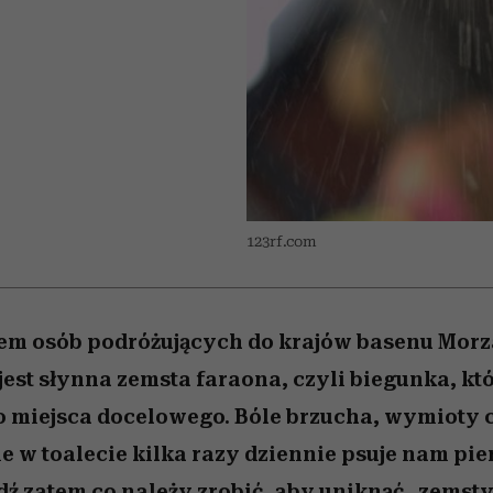
nice
edź
 5,
ć
sezon jesień–zima 2026/27
zaskakujący faworyt
Miller s. 5, odc. 6]
zupełny brak ogł
girls”
123rf.com
em osób podróżujących do krajów basenu Morz
est słynna zemsta faraona, czyli biegunka, któ
o miejsca docelowego. Bóle brzucha, wymioty 
 w toalecie kilka razy dziennie psuje nam pie
ź zatem co należy zrobić, aby uniknąć „zemsty