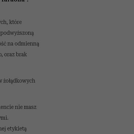
ch, które
az podwyższoną
wość na odmienną
, oraz brak
 żołądkowych
mencie nie masz
ymi.
ej etykietą