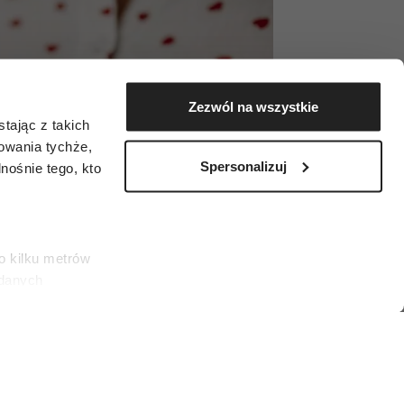
Zezwól na wszystkie
tając z takich
zowania tychże,
Spersonalizuj
ośnie tego, kto
o kilku metrów
 danych
łasne
ać swoją zgodę w