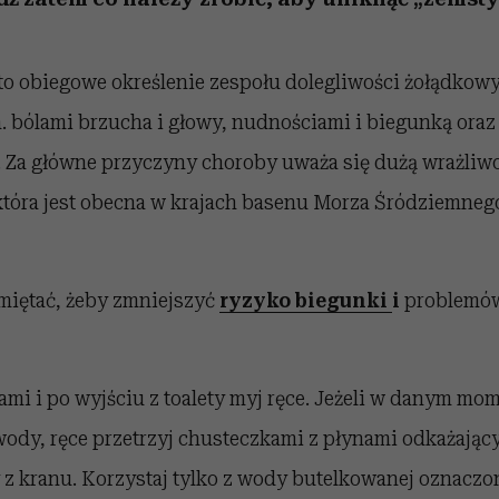
to obiegowe określenie zespołu dolegliwości żołądkowy
in. bólami brzucha i głowy, nudnościami i biegunką or
a. Za główne przyczyny choroby uważa się dużą wrażli
 która jest obecna w krajach basenu Morza Śródziemnego
miętać, żeby zmniejszyć
ryzyko biegunki
i
problemów
ami i po wyjściu z toalety myj ręce. Jeżeli w danym mo
ody, ręce przetrzyj chusteczkami z płynami odkażając
 z kranu. Korzystaj tylko z wody butelkowanej oznaczon