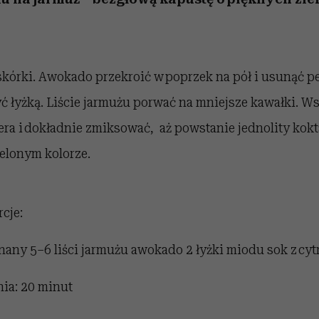
kórki. Awokado przekroić w poprzek na pół i usunąć p
 łyżką. Liście jarmużu porwać na mniejsze kawałki. Ws
ra i dokładnie zmiksować, aż powstanie jednolity kokt
elonym kolorze.
cje:
any 5–6 liści jarmużu awokado 2 łyżki miodu sok z cyt
ia: 20 minut