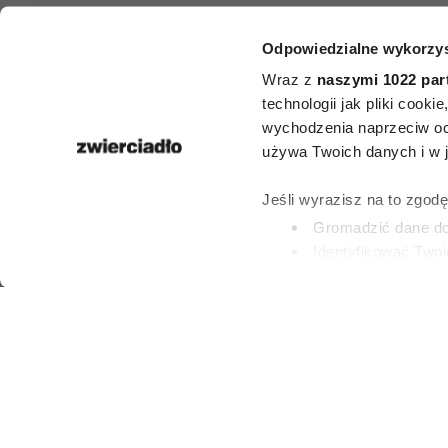
Rośliny, 
Odpowiedzialne wykorzys
oczyszczają p
Wraz z
naszymi 1022 par
technologii jak pliki cook
5 kwiatów,
wychodzenia naprzeciw oc
używa Twoich danych i w ja
powinny 
Jeśli wyrazisz na to zgod
każdym 
Gromadzić dane dot
Identyfikować Twoj
(fingerprinting, czyli 
PATRYCJA KLIKOW
Dowiedz się więcej odnośn
7 LIPCA 2026
preferencje w
sekcji szc
dowolnej chwili.
Wykorzystujemy pliki cook
i analizować ruch w naszej
partnerom społecznościow