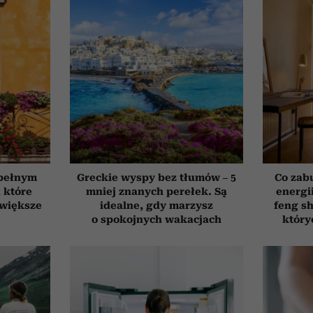
 pełnym
Greckie wyspy bez tłumów – 5
Co zab
, które
mniej znanych perełek. Są
energi
jwiększe
idealne, gdy marzysz
feng sh
o spokojnych wakacjach
który