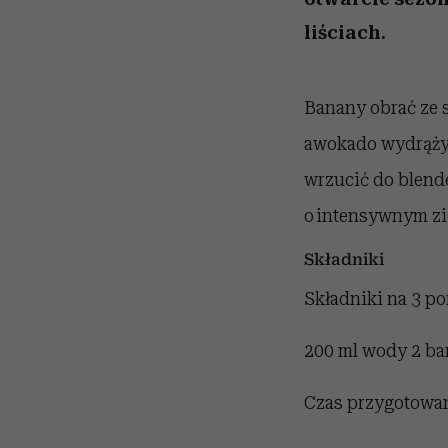
liściach.
Banany obrać ze s
awokado wydrążyć
wrzucić do blende
o intensywnym zi
Składniki
Składniki na 3 por
200 ml wody 2 ban
Czas przygotowan