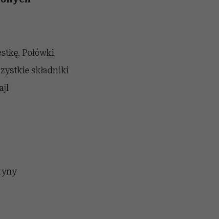
estkę. Połówki
zystkie składniki
ajl
ryny