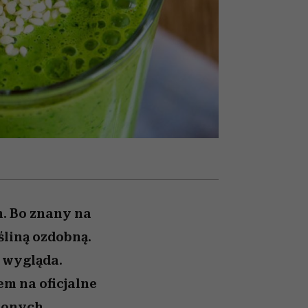
026/27
ryt
to dla nich zarwiesz noc
zupełny brak ogłady
girls”
m. Bo znany na
śliną ozdobną.
e wygląda.
em na oficjalne
elonych