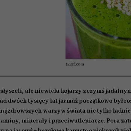
edź
 5,
przekraczają swoje granice
Wiemy, gdzie go kupić
Miller s. 5, odc. 6]
sezon jesień–zima 2
zaskakujący fawo
w seksie?
123rf.com
słyszeli, ale niewielu kojarzy z czymś jadalny
ad dwóch tysięcy lat jarmuż początkowo był ro
z najzdrowszych warzyw świata nie tylko ładni
taminy, minerały i przeciwutleniacze. Pora zat
u na jarmuż – bezgłową kapustę o pięknych zi