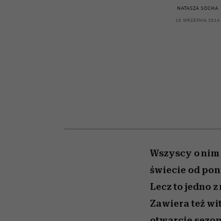
powinien znać odpowi
kawę z Kasią Miller”, s.
weterynarz”
NATASZA SOCHA
odc. 7]
10 WRZEŚNIA 2014
Wszyscy o nim 
świecie od pon
Lecz to jedno 
Zawiera też wi
otwarcie sezon