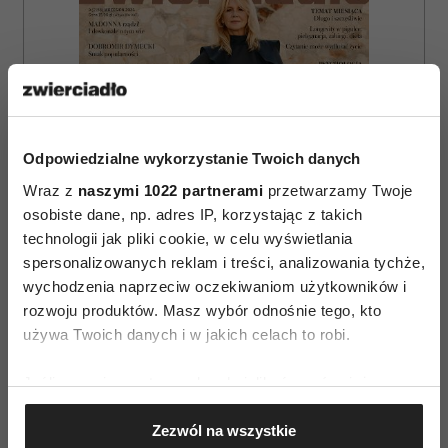
Odpowiedzialne wykorzystanie Twoich danych
Wraz z
naszymi 1022 partnerami
przetwarzamy Twoje
osobiste dane, np. adres IP, korzystając z takich
technologii jak pliki cookie, w celu wyświetlania
spersonalizowanych reklam i treści, analizowania tychże,
wychodzenia naprzeciw oczekiwaniom użytkowników i
rozwoju produktów. Masz wybór odnośnie tego, kto
używa Twoich danych i w jakich celach to robi.
ZAMÓW
Jeśli wyrazisz na to zgodę, chcielibyśmy również:
WYDANIE DRUKOWANE
Gromadzić dane dotyczące Twojej lokalizacji
Zezwól na wszystkie
geograficznej z dokładnością nawet do kilku metrów
E-WYDANIE