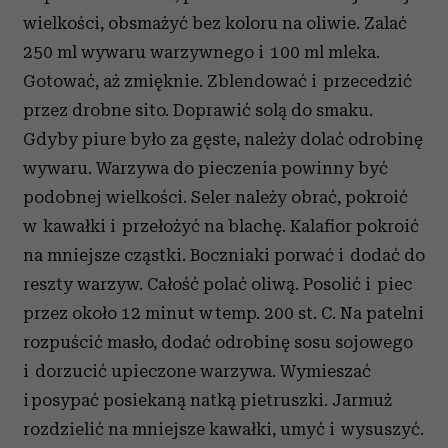
wielkości, obsmażyć bez koloru na oliwie. Zalać
250 ml wywaru warzywnego i 100 ml mleka.
Gotować, aż zmięknie. Zblendować i przecedzić
przez drobne sito. Doprawić solą do smaku.
Gdyby piure było za gęste, należy dolać odrobinę
wywaru. Warzywa do pieczenia powinny być
podobnej wielkości. Seler należy obrać, pokroić
w kawałki i przełożyć na blachę. Kalafior pokroić
na mniejsze cząstki. Boczniaki porwać i dodać do
reszty warzyw. Całość polać oliwą. Posolić i piec
przez około 12 minut w temp. 200 st. C. Na patelni
rozpuścić masło, dodać odrobinę sosu sojowego
i dorzucić upieczone warzywa. Wymieszać
i posypać posiekaną natką pietruszki. Jarmuż
rozdzielić na mniejsze kawałki, umyć i wysuszyć.