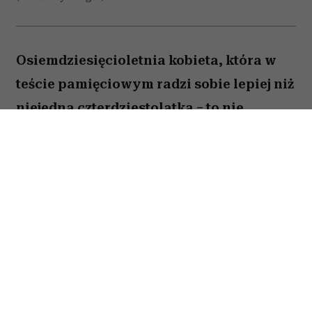
Osiemdziesięcioletnia kobieta, która w
teście pamięciowym radzi sobie lepiej niż
niejedna czterdziestolatka – to nie
wyjątek, lecz zjawisko, które od 25 lat
opisują naukowcy z Northwestern
University. W najnowszej publikacji w
„Alzheimer's & Dementia” zespół ujawnia,
co łączy osoby określane mianem
„superagerów”.
By zakwalifikować się do tego elitarnego grona,