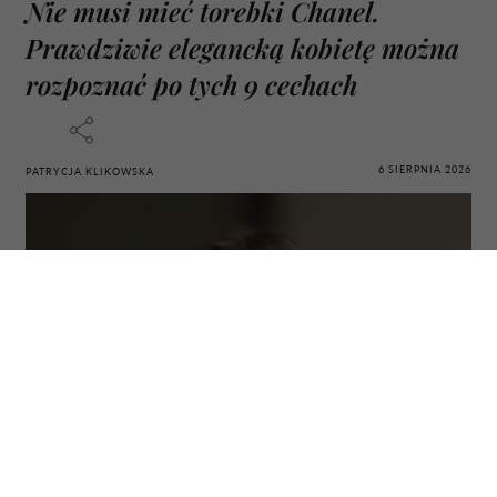
Nie musi mieć torebki Chanel.
Prawdziwie elegancką kobietę można
rozpoznać po tych 9 cechach
6 SIERPNIA 2026
PATRYCJA KLIKOWSKA