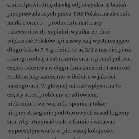
z nieodpowiednią dawką odpoczynku. Z badań
Wykorzystujemy pliki cookie do spersonalizowania treści
i reklam, aby oferować funkcje społecznościowe i
przeprowadzonych przez TNS Polska na zlecenie
analizować ruch w naszej witrynie. Informacje o tym, jak
marki Dormeo – producenta materacy
korzystasz z naszej witryny, udostępniamy partnerom
i akcesoriów do sypialni, wynika, że choć
społecznościowym, reklamowym i analitycznym.
większość Polaków śpi zazwyczaj wystarczająco
Partnerzy mogą połączyć te informacje z innymi danymi
długo (około 7-8 godzin), to aż 2/3 z nas cierpi na
otrzymanymi od Ciebie lub uzyskanymi podczas
korzystania z ich usług.
różnego rodzaju zaburzenia snu, a ponad połowa
często odczuwa w ciągu dnia znużenie i senność.
Problem leży zatem nie w ilości, a w jakości
naszego snu. W głównej mierze wpływa na to
częsty stres, problemy ze zdrowiem,
niekomfortowe warunki spania, a także
nieprzestrzeganie podstawowych zasad higieny
snu. Aby utrzymać ciało z formie i wstawać
wypoczętym warto w pierwszej kolejności