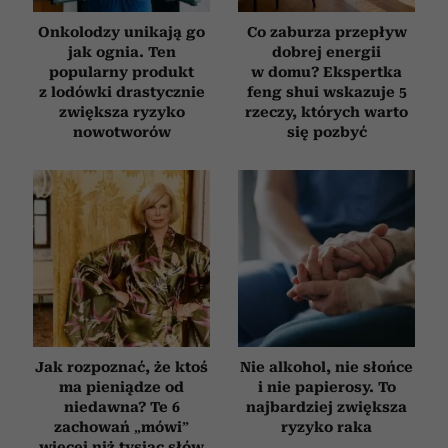
Onkolodzy unikają go
Co zaburza przepływ
jak ognia. Ten
dobrej energii
popularny produkt
w domu? Ekspertka
z lodówki drastycznie
feng shui wskazuje 5
zwiększa ryzyko
rzeczy, których warto
nowotworów
się pozbyć
Jak rozpoznać, że ktoś
Nie alkohol, nie słońce
ma pieniądze od
i nie papierosy. To
niedawna? Te 6
najbardziej zwiększa
zachowań „mówi”
ryzyko raka
więcej niż tysiąc słów