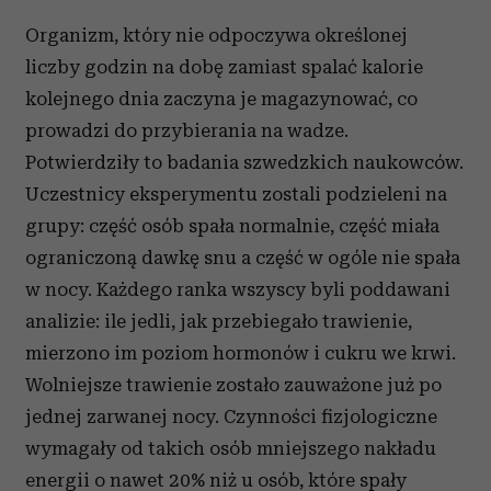
Organizm, który nie odpoczywa określonej
liczby godzin na dobę zamiast spalać kalorie
kolejnego dnia zaczyna je magazynować, co
prowadzi do przybierania na wadze.
Potwierdziły to badania szwedzkich naukowców.
Uczestnicy eksperymentu zostali podzieleni na
grupy: część osób spała normalnie, część miała
ograniczoną dawkę snu a część w ogóle nie spała
w nocy. Każdego ranka wszyscy byli poddawani
analizie: ile jedli, jak przebiegało trawienie,
mierzono im poziom hormonów i cukru we krwi.
Wolniejsze trawienie zostało zauważone już po
jednej zarwanej nocy. Czynności fizjologiczne
wymagały od takich osób mniejszego nakładu
energii o nawet 20% niż u osób, które spały