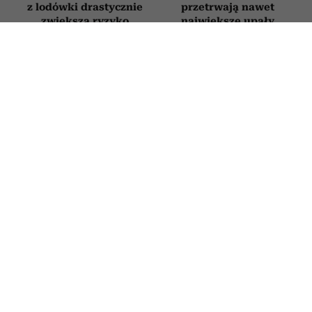
z lodówki drastycznie
przetrwają nawet
zwiększa ryzyko
największe upały
nowotworów
STYL ŻYCIA
Jak rozpoznać, że ktoś ma pieniądze
od niedawna? Te 6 zachowań „mówi”
więcej niż tysiąc słów
9 LIPCA 2026
PATRYCJA KLIKOWSKA