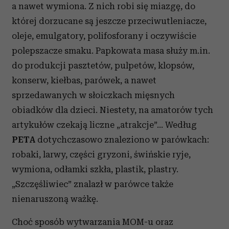
a nawet wymiona. Z nich robi się miazgę, do
której dorzucane są jeszcze przeciwutleniacze,
oleje, emulgatory, polifosforany i oczywiście
polepszacze smaku. Papkowata masa służy m.in.
do produkcji pasztetów, pulpetów, klopsów,
konserw, kiełbas, parówek, a nawet
sprzedawanych w słoiczkach mięsnych
obiadków dla dzieci. Niestety, na amatorów tych
artykułów czekają liczne „atrakcje”… Według
PETA
dotychczasowo znaleziono w parówkach:
robaki, larwy, części gryzoni, świńskie ryje,
wymiona, odłamki szkła, plastik, plastry.
„Szczęśliwiec” znalazł w parówce także
nienaruszoną ważkę.
Choć sposób wytwarzania MOM-u oraz