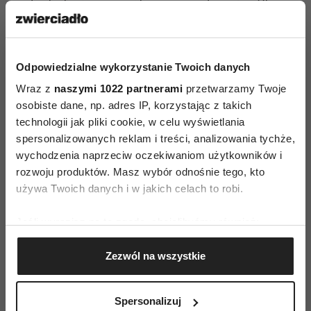
jednak służą one zwiększaniu wydajności. Choć
substancje te w małych ilościach uznaje się za
nieszkodliwe, to dieta oparta na przetworzonej
żywności niesie ze sobą ryzyko niebezpiecznego
Odpowiedzialne wykorzystanie Twoich danych
zwiększenia podaży fosforu, powszechnie
Wraz z
naszymi 1022 partnerami
przetwarzamy Twoje
dodawanego także do serów, mąki, napojów.
osobiste dane, np. adres IP, korzystając z takich
technologii jak pliki cookie, w celu wyświetlania
Jednocześnie zaburza ona prawidłową proporcję
spersonalizowanych reklam i treści, analizowania tychże,
wapnia do fosforu, co skutkuje rozregulowaniem
wychodzenia naprzeciw oczekiwaniom użytkowników i
gospodarki mineralnej w organizmie.
rozwoju produktów. Masz wybór odnośnie tego, kto
Upośledzone staje się wchłanianie wapnia, a co
używa Twoich danych i w jakich celach to robi.
za tym idzie, zwiększa się ryzyko wystąpienia
Jeśli wyrazisz na to zgodę, chcielibyśmy również:
osteoporozy. Ponadto nadmiar fosforanów może
Gromadzić dane dotyczące Twojej lokalizacji
stać się pożywką dla patogennych bakterii
Zezwól na wszystkie
geograficznej z dokładnością nawet do kilku metrów
w jelicie.Guma kasntanowa i guma konjack
Identyfikować Twoje urządzenie, aktywnie
w małej ilości są bezpieczne, ale w nadmiarze
analizując charakteryzującego je zbiory danych
Spersonalizuj
mogą powodować problemy trawienne
(fingerprinting, czyli wirtualny odcisk palca)