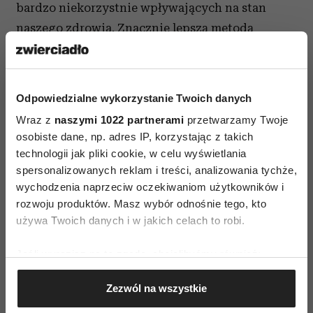
bardzo niekorzystnie wpływających na stan
naszego zdrowia. Znacznie lepszą metodą
produkcji margaryny jest estryfikacja.
W procesie tym skład kwasów tłuszczowych
pozostaje praktycznie ten sam co wcześniej, nie
Odpowiedzialne wykorzystanie Twoich danych
zachodzą też zmiany izomeryzacyjne, można za
Wraz z
naszymi 1022 partnerami
przetwarzamy Twoje
to uzyskać tłuszcze o lepszych właściwościach
osobiste dane, np. adres IP, korzystając z takich
żywieniowych i dietetycznych. Wielu
technologii jak pliki cookie, w celu wyświetlania
producentów margaryn, szczególnie miękkich,
spersonalizowanych reklam i treści, analizowania tychże,
wychodzenia naprzeciw oczekiwaniom użytkowników i
tzw. kubkowych, zrezygnowało już z produkcji
rozwoju produktów. Masz wybór odnośnie tego, kto
metodą uwodorniania, dlatego warto poszukać
używa Twoich danych i w jakich celach to robi.
na opakowaniu informacji o sposobie produkcji
i zawartości izomerów trans i wybrać taką
Jeśli wyrazisz na to zgodę, chcielibyśmy również:
margarynę, w której zawartość kwasów trans
Gromadzić dane dotyczące Twojej lokalizacji
Zezwól na wszystkie
geograficznej z dokładnością nawet do kilku metrów
wynosi <1 g (taka informacja musi być podana).
Identyfikować Twoje urządzenie, aktywnie