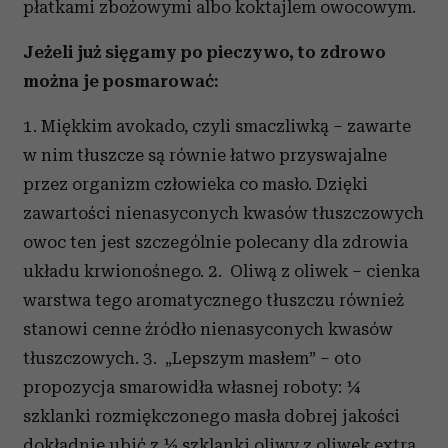
płatkami zbożowymi albo koktajlem owocowym.
Jeżeli już sięgamy po pieczywo, to zdrowo
można je posmarować:
1. Miękkim avokado, czyli smaczliwką – zawarte
w nim tłuszcze są równie łatwo przyswajalne
przez organizm człowieka co masło. Dzięki
zawartości nienasyconych kwasów tłuszczowych
owoc ten jest szczególnie polecany dla zdrowia
układu krwionośnego. 2. Oliwą z oliwek – cienka
warstwa tego aromatycznego tłuszczu również
stanowi cenne źródło nienasyconych kwasów
tłuszczowych. 3. „Lepszym masłem” – oto
propozycja smarowidła własnej roboty: ¼
szklanki rozmiękczonego masła dobrej jakości
dokładnie ubić z ½ szklanki oliwy z oliwek extra