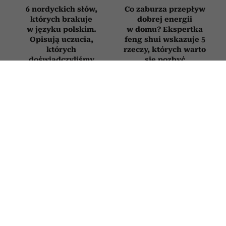
6 nordyckich słów,
Co zaburza przepływ
których brakuje
dobrej energii
w języku polskim.
w domu? Ekspertka
Opisują uczucia,
feng shui wskazuje 5
których
rzeczy, których warto
doświadczyliśmy
się pozbyć
chociaż raz w życiu
ZDROWIE
Onkolodzy unikają go jak ognia. Ten
popularny produkt z lodówki
drastycznie zwiększa ryzyko
nowotworów
13 LIPCA 2026
PATRYCJA KLIKOWSKA