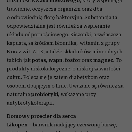
dużą ilość
kwasu mlekowego
, który wspomaga
trawienie, oczyszcza organizm oraz dba
o odpowiednią florę bakteryjną. Substancja ta
odpowiedzialna jest również za wspieranie
układu odpornościowego. Kiszonki, a zwłaszcza
kapusta, są źródłem błonnika, witamin z grupy
B oraz wit. A i K, a także składników mineralnych
takich jak
potas
,
wapń
,
fosfor
oraz
magnez
. To
produkty niskokaloryczne,
o niskiej zawartości
cukru. Poleca się je zatem diabetykom oraz
osobom dbającym o linie. Uważane są również za
naturalne
probiotyki,
wskazane przy
antybiotykoterapii
.
Domowy przecier dla serca
Likopen
– barwnik nadający czerwoną barwę,