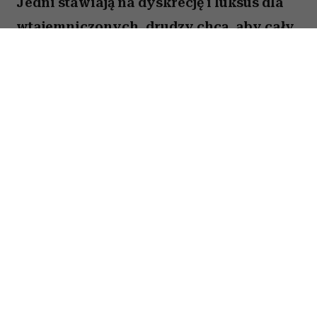
Jedni stawiają na dyskrecję i luksus dla
wtajemniczonych, drudzy chcą, aby cały
świat wiedział o ich sukcesie. W kulturze
internetowej tych pierwszych często
kojarzy się z old money, a drugich – new
money. Oczywiście jest to duże
uproszczenie i wiele osób zupełnie nie
wpisuje się w ten podział. Trudno jednak
nie odnieść wrażenia, że jest w nim
ziarnko prawdy.
Spis treści:
1. Dba, aby logo było zawsze widoczne z