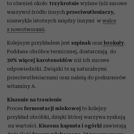
to również około
trzykrotnie
wyższe (niż surowe
warzywo) źródło innych
przeciwutleniaczy,
niezwykle istotnych między innymi
w
walce
z nowotworami
.
Kolejnym przykładem jest
szpinak
oraz
brokuły
.
Poddane obróbce termicznej, dostarczają
do
30% więcej
karotenoidów
niż ich surowe
odpowiedniki. Związki te są naturalnymi
przeciwutleniaczami oraz należą do prekursorów
w
itaminy A
.
Kiszenie na trawienie
Proces
fermentacji mlekowej
to kolejny
przykład obróbki, dzięki której warzywa zyskują
na wartości.
Kiszona kapusta i ogórki
zawierają