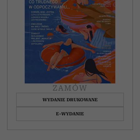
analizować ruch w naszej witrynie. Informacje o tym, jak
korzystasz z naszej witryny, udostępniamy partnerom
społecznościowym, reklamowym i analitycznym.
Partnerzy mogą połączyć te informacje z innymi danymi
otrzymanymi od Ciebie lub uzyskanymi podczas
korzystania z ich usług.
ZAMÓW
WYDANIE DRUKOWANE
E-WYDANIE