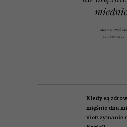
powinien znać odpowi
kawę z Kasią Miller”, s.
weterynarz”
odc. 7]
miedni
AGATA DOMAŃSK
10 MARCA 2021
Kiedy są zdrow
mięśnie dna mi
nietrzymanie m