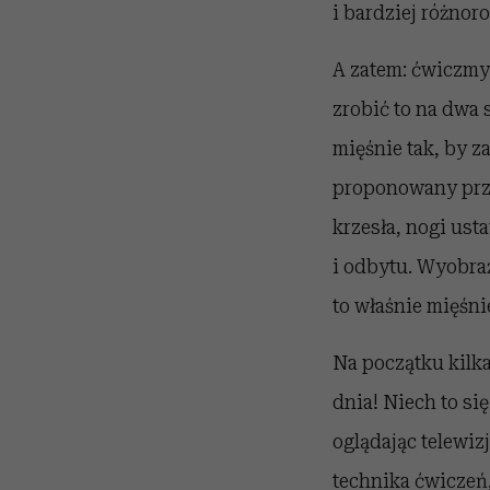
i bardziej różnor
A zatem: ćwiczmy
zrobić to na dwa
mięśnie tak, by z
proponowany przez
krzesła, nogi ust
i odbytu. Wyobraź
to właśnie mięśni
Na początku kilka
dnia! Niech to s
oglądając telewiz
technika ćwiczeń,