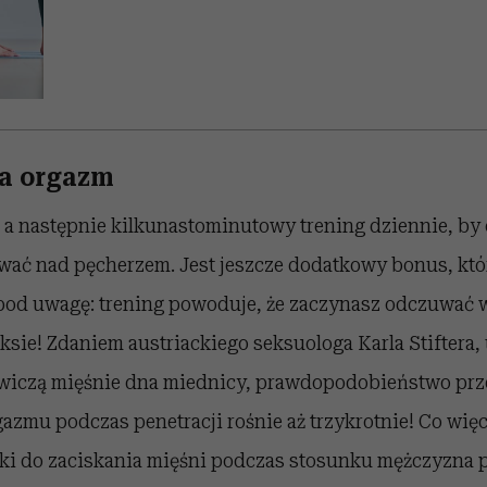
a orgazm
, a następnie kilkunastominutowy trening dziennie, by
wać nad pęcherzem. Jest jeszcze dodatkowy bonus, kt
ł pod uwagę: trening powoduje, że zaczynasz odczuwać 
sie! Zdaniem austriackiego seksuologa Karla Stiftera, 
wiczą mięśnie dna miednicy, prawdopodobieństwo prz
zmu podczas penetracji rośnie aż trzykrotnie! Co więce
rki do zaciskania mięśni podczas stosunku mężczyzna 