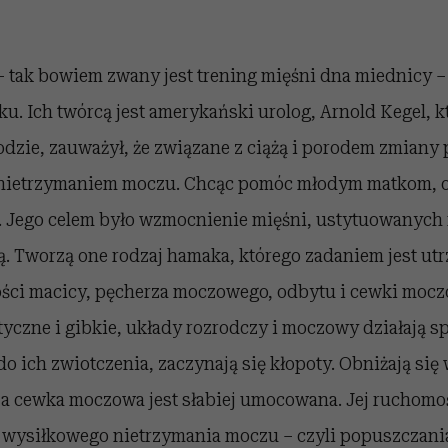
 tak bowiem zwany jest trening mięśni dna miednicy – 
ku. Ich twórcą jest amerykański urolog, Arnold Kegel, k
odzie, zauważył, że związane z ciążą i porodem zmiany
z nietrzymaniem moczu. Chcąc pomóc młodym matkom, 
g. Jego celem było wzmocnienie mięśni, ustytuowanych
. Tworzą one rodzaj hamaka, którego zadaniem jest ut
ści macicy, pęcherza moczowego, odbytu i cewki mocz
styczne i gibkie, układy rozrodczy i moczowy działają s
o ich zwiotczenia, zaczynają się kłopoty. Obniżają się 
, a cewka moczowa jest słabiej umocowana. Jej ruchom
. wysiłkowego nietrzymania moczu – czyli popuszczani