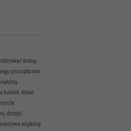
 odzyskać ładną
órego początkowo
większą
u kobiet, które
eżycia
j, dzięki
przeżywa większą