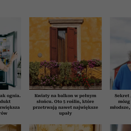
ak ognia.
Kwiaty na balkon w pełnym
Sekret
odukt
słońcu. Oto 5 roślin, które
mózg 
 zwiększa
przetrwają nawet największe
młodsze, 
rów
upały