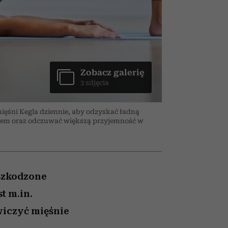
026/27
ryt
to dla nich zarwiesz noc
zupełny brak ogłady
girls”
Zobacz galerię
3 zdjęcia
ięśni Kegla dziennie, aby odzyskać ładną
em oraz odczuwać większą przyjemność w
uszkodzone
t m.in.
wiczyć mięśnie