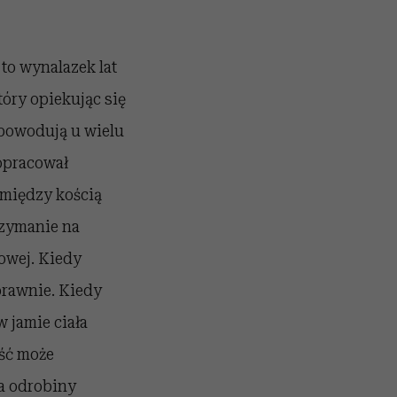
to wynalazek lat
tóry opiekując się
 powodują u wielu
opracował
 między kością
rzymanie na
owej. Kiedy
prawnie. Kiedy
w jamie ciała
ość może
a odrobiny