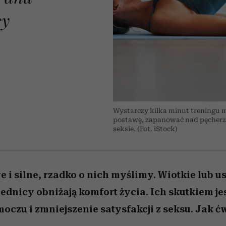
edź
 5,
przekraczają swoje granice
Wiemy, gdzie go kupić
Miller s. 5, odc. 6]
sezon jesień–zima 2
zaskakujący fawo
w seksie?
cy
A
Wystarczy kilka minut treningu m
postawę, zapanować nad pęcherz
seksie. (Fot. iStock)
e i silne, rzadko o nich myślimy. Wiotkie lub 
ednicy obniżają komfort życia. Ich skutkiem jes
oczu i zmniejszenie satysfakcji z seksu. Jak ć