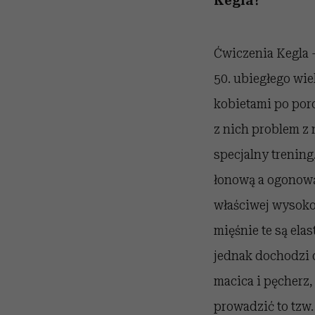
Kegla?
Ćwiczenia Kegla –
50. ubiegłego wie
kobietami po por
z nich problem 
specjalny trenin
łonową a ogonową
właściwej wysoko
mięśnie te są ela
jednak dochodzi d
macica i pęcherz
prowadzić to tzw