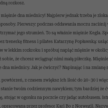
odną rozkosz.
 mięśnie dna miednicy! Najpierw jednak trzeba je zlok
 sposoby. Pierwszy: podczas oddawania moczu zaciśnij
atrzymać jego strumień. To są właśnie mięśnie Kegla. S
 trenerkę fitness i pilates Katarzynę Popławską: usią
aw w lekkim rozkroku i spróbuj napiąć mięśnie w okoli
 sobie, że chcesz wciągnąć nimi małą piłeczkę. Mięśnie
e dna miednicy. Jak je ćwiczyć? Napinając i na zmianę r
 powtórzeń, z czasem zwiększ ich ilość do 20–30 i więc
ię stanie twoim codziennym nawykiem; tym bardziej że 
ję, stojąc w ogonku na poczcie czy jadąc autobusem. Istn
 opracowana przez profesor Kari Bo z Norwegii. Nazyw