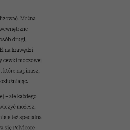
alizować. Można
 wewnętrzne
posób drugi,
dź na krawędzi
cy cewki moczowej
, które napinasz,
ozluźniając.
ej – ale każdego
ćwiczyć możesz,
ieje też specjalna
a się Pelvicore