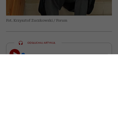
Fot. Krzysztof Zuczkowski / Forum
ODSŁUCHAJ ARTYKUŁ
00:00
23:47
„Zwierzę jest kimś, a nie czymś” –
powtarzał prof. Zbigniew Mikołejko. Dwa
lata po jego śmierci i tuż przed 75.