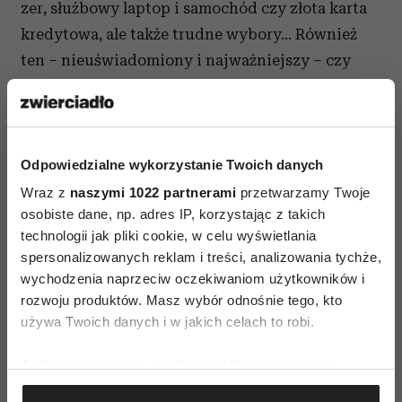
zer, służbowy laptop i samochód czy złota karta
kredytowa, ale także trudne wybory… Również
ten – nieuświadomiony i najważniejszy – czy
tkwić w roli ofiary krwiożerczego kapitalizmu,
czy zmierzyć się z własnym cieniem.
Odpowiedzialne wykorzystanie Twoich danych
SENS także w wersji
Wraz z
naszymi 1022 partnerami
przetwarzamy Twoje
osobiste dane, np. adres IP, korzystając z takich
elektronicznej
technologii jak pliki cookie, w celu wyświetlania
spersonalizowanych reklam i treści, analizowania tychże,
wychodzenia naprzeciw oczekiwaniom użytkowników i
rozwoju produktów. Masz wybór odnośnie tego, kto
używa Twoich danych i w jakich celach to robi.
Jeśli wyrazisz na to zgodę, chcielibyśmy również:
Gromadzić dane dotyczące Twojej lokalizacji