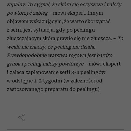
Wykorzystujemy pliki cookie do spersonalizowania treści
zapalny. To sygnał, że skóra się oczyszcza i należy
i reklam, aby oferować funkcje społecznościowe i
powtórzyć zabieg
– mówi ekspert. Innym
analizować ruch w naszej witrynie. Informacje o tym, jak
objawem wskazującym, że warto skorzystać
korzystasz z naszej witryny, udostępniamy partnerom
z serii, jest sytuacja, gdy po peelingu
społecznościowym, reklamowym i analitycznym.
Partnerzy mogą połączyć te informacje z innymi danymi
złuszczającym skóra prawie się nie złuszcza. –
To
otrzymanymi od Ciebie lub uzyskanymi podczas
wcale nie znaczy, że peeling nie działa.
korzystania z ich usług.
Prawdopodobnie warstwa rogowa jest bardzo
gruba i peeling należy powtórzyć
– mówi ekspert
i zaleca zaplanowanie serii 3-4 peelingów
w odstępie 1-2 tygodni (w zależności od
zastosowanego preparatu do peelingu).