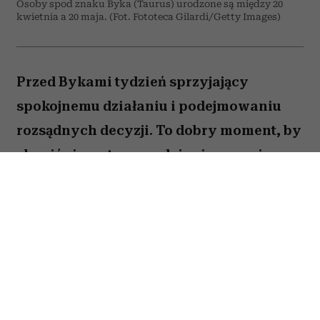
Osoby spod znaku Byka (Taurus) urodzone są między 20
kwietnia a 20 maja. (Fot. Fototeca Gilardi/Getty Images)
Przed Bykami tydzień sprzyjający
spokojnemu działaniu i podejmowaniu
rozsądnych decyzji. To dobry moment, by
skupić się na tym, co daje ci poczucie
stabilności i bezpieczeństwa. Choć wokół
może dziać się wiele, największe korzyści
przyniesie konsekwencja i cierpliwość.
Sprawdź, co gwiazdy przygotowały dla
Byka na okres od 27 lipca do 2 sierpnia
2026 roku.